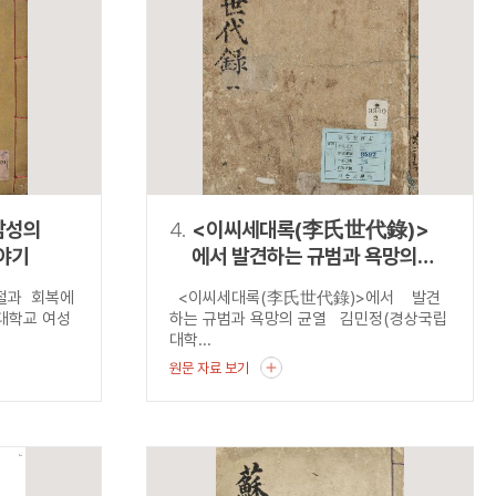
남성의
4.
<이씨세대록(李氏世代錄)>
야기
에서 발견하는 규범과 욕망의
균열
좌절과 회복에
<이씨세대록(李氏世代錄)>에서 발견
대학교 여성
하는 규범과 욕망의 균열 김민정(경상국립
대학...
원문 자료 보기