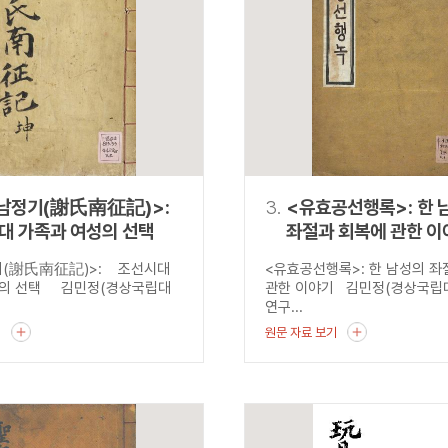
설명
용”이 동시에 포함된 자료를 검
약용”이 포함된 자료를 검색
 “정약용”이 나오지 않는 자
남정기(謝氏南征記)>:
3.
<유효공선행록>: 한 
대 가족과 여성의 선택
좌절과 회복에 관한 이
기(謝氏南征記)>: 조선시대
<유효공선행록>: 한 남성의 
성의 선택 김민정(경상국립대
관한 이야기 김민정(경상국립
연구...
기
원문 자료 보기