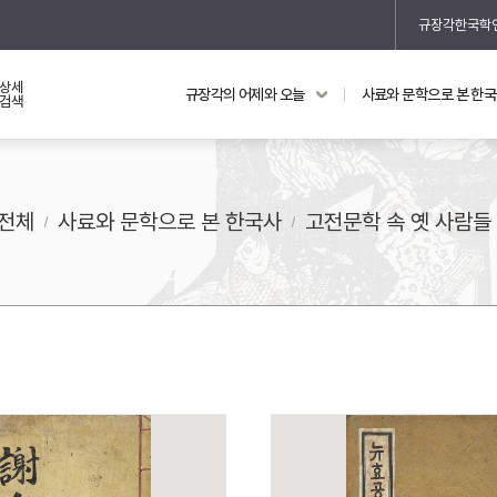
규장각한국학
상세
규장각의 어제와 오늘
사료와 문학으로 본 한
교과 연동 자료
의궤와 지리지
검색
의궤를 통해 본 왕실 생활
지리지 이야기
전체
사료와 문학으로 본 한국사
고전문학 속 옛 사람들
기