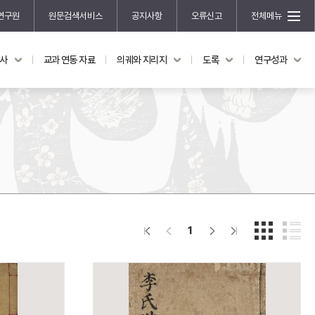
연구원
원문검색서비스
공지사항
오류신고
전체메뉴
국사
교과 연동 자료
의궤와 지리지
도록
연구성과
도록
연구성과
전시 도록
한국학 연구 용역 사업
규장각 소장품 해설
한국학 저술지원 사업
한국학 연구클러스터 사업
한국학 학술대회
신진학자 초청 연구교류 사업
규장각-솔벗 연구비 지원 사업
1
규장각-산기 연구비 지원 사업
연구논문
기획연구
홍재 한국학 펠로십 프로그램