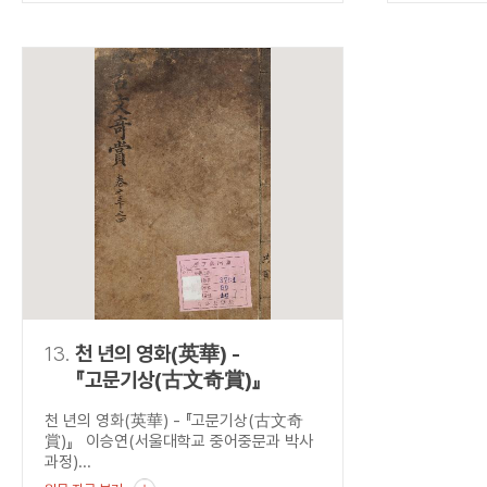
13.
천 년의 영화(英華) -
『고문기상(古文奇賞)』
천 년의 영화(英華) - 『고문기상(古文奇
賞)』 이승연(서울대학교 중어중문과 박사
과정)...