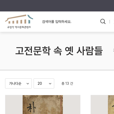
규장각의 어제와 오늘
사료와 문학으로 본
한국사
규장각 칼럼
고전문학 속 옛 사람들
고전문학 속 옛 사람들
규장각 소개영상
고대
고려
조선 전기
조선 후기
근대
총 13 건
검색하기
다시쓰
검색 연산자 사용안내