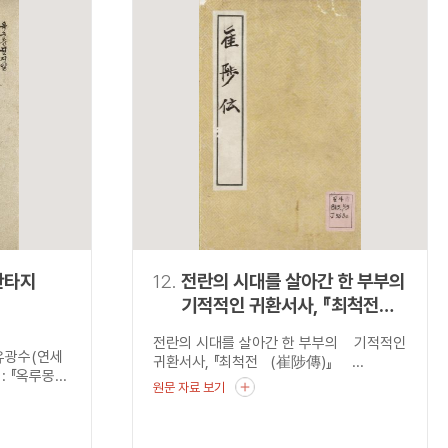
판타지
12.
전란의 시대를 살아간 한 부부의
기적적인 귀환서사, 『최척전
(崔陟傳)』
전란의 시대를 살아간 한 부부의 기적적인
유광수(연세
귀환서사, 『최척전 (崔陟傳)』 ...
『옥루몽...
원문 자료 보기