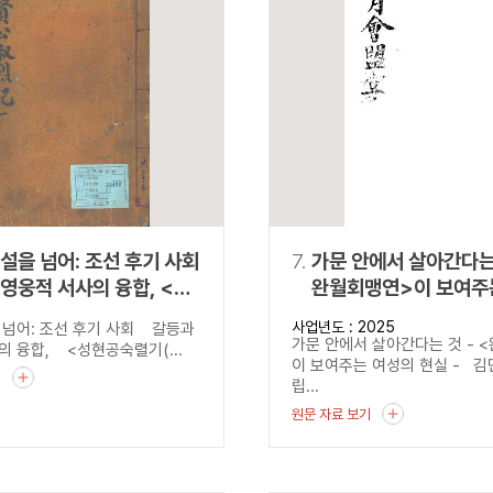
설을 넘어: 조선 후기 사회
7.
가문 안에서 살아간다는 
영웅적 서사의 융합, <
완월회맹연>이 보여주
숙렬기
현실
사업년도 : 2025
 넘어: 조선 후기 사회 갈등과
公淑烈記)>
가문 안에서 살아간다는 것 - 
의 융합, <성현공숙렬기(...
이 보여주는 여성의 현실 - 
기
립...
원문 자료 보기