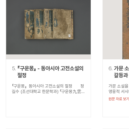
5.
『구운몽』 - 동아시아 고전소설의
6.
가문 소
절정
갈등과 
성현공
『구운몽』 동아시아 고전소설의 절정 정
가문 소설을
(聖賢
길수 (조선대학교 한문학과) 『구운몽九雲...
영웅적 서사
원문 자료 보