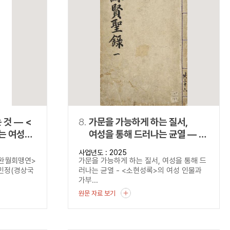
것 ― <
8.
가문을 가능하게 하는 질서,
는 여성의
여성을 통해 드러나는 균열 ― <
소현성록>의 여성 인물과
사업년도 : 2025
가부장제의 작동 방식
<완월회맹연>
가문을 가능하게 하는 질서, 여성을 통해 드
김민정(경상국
러나는 균열 - <소현성록>의 여성 인물과
가부...
원문 자료 보기