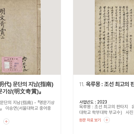
明代) 문단의 지남(指南)
11.
옥루몽 : 조선 최고의 
명문기상(明文奇賞)』
사업년도 : 2023
 문단의 지남(指南) - 『명문기상
옥루몽 : 조선 최고의 판타지 
』 이승연(서울대학교 중어중
대학교 학부대학 부교수) 사진 : 
원문 자료 보기
기