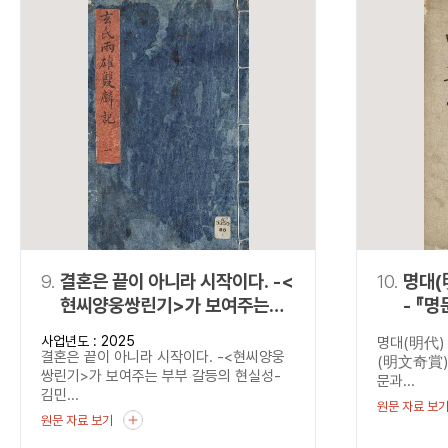
9.
결혼은 끝이 아니라 시작이다. -<
10.
명대(
현씨양웅쌍린기>가 보여주는
- 『
부부 갈등의 현실성-
사업년도 : 2025
명대(明代)
결혼은 끝이 아니라 시작이다. -<현씨양웅
(明文奇賞)
쌍린기>가 보여주는 부부 갈등의 현실성-
문과...
김민...
원문 자료 보
원문 자료 보기