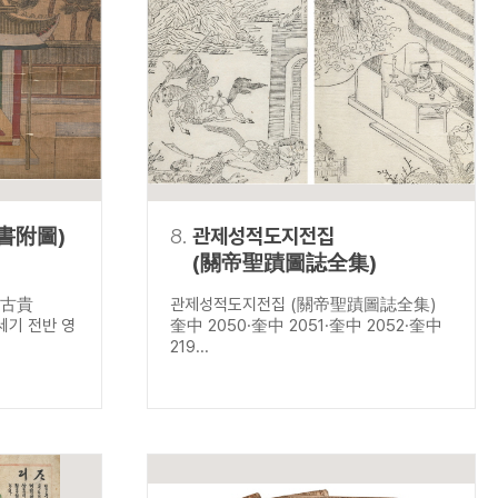
書附圖)
8.
관제성적도지전집
(關帝聖蹟圖誌全集)
 古貴
관제성적도지전집 (關帝聖蹟圖誌全集)
8세기 전반 영
奎中 2050·奎中 2051·奎中 2052·奎中
219...