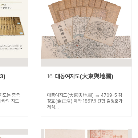
3)
16.
대동여지도(大東輿地圖)
지도는 중국
대동여지도(大東輿地圖) 古 4709-5 김
나라의 지도
정호(金正浩) 제작 1861년 간행 김정호가
제작...