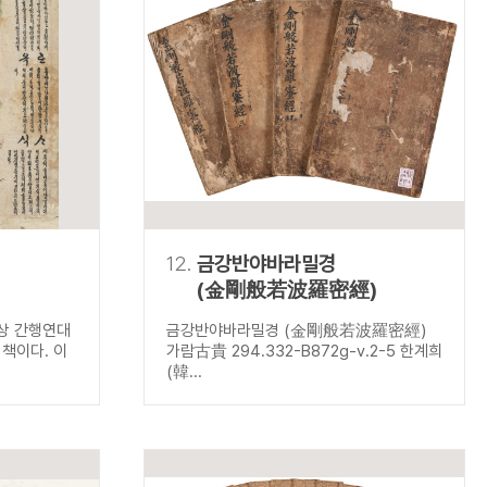
12.
금강반야바라밀경
(金剛般若波羅密經)
미상 간행연대
금강반야바라밀경 (金剛般若波羅密經)
책이다. 이
가람古貴 294.332-B872g-v.2-5 한계희
(韓...