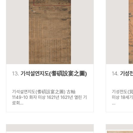
13.
기석설연지도(耆碩設宴之圖)
14.
기성
기석설연지도(耆碩設宴之圖) 古軸
기성전도(箕
1149-10 화자 미상 1621년 1621년 열린 기
미상 18세
로회...
...