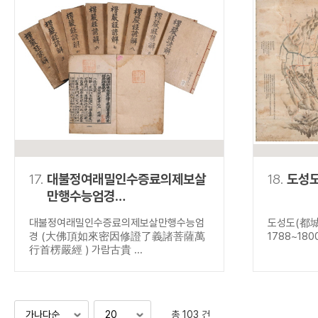
17.
대불정여래밀인수증료의제보살
18.
도성
만행수능엄경
(大佛頂如來密因修證了義
대불정여래밀인수증료의제보살만행수능엄
도성도(都城
諸菩薩萬行首楞嚴經 )
경 (大佛頂如來密因修證了義諸菩薩萬
1788~180
行首楞嚴經 ) 가람古貴 ...
총 103 건