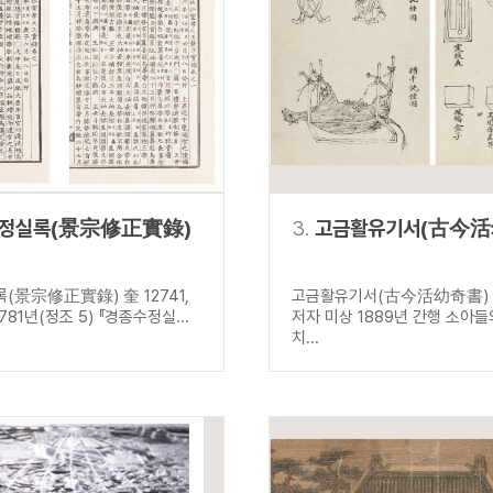
설명
용”이 동시에 포함된 자료를 검
약용”이 포함된 자료를 검색
 “정약용”이 나오지 않는 자
정실록(景宗修正實錄)
3.
고금활유기서(古今活
(景宗修正實錄) 奎 12741,
고금활유기서(古今活幼奇書) 古
1781년(정조 5) 『경종수정실...
저자 미상 1889년 간행 소아
치...