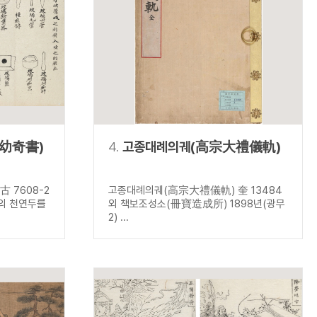
幼奇書)
4.
고종대례의궤(高宗大禮儀軌)
 7608-2
고종대례의궤(高宗大禮儀軌) 奎 13484
들의 천연두를
외 책보조성소(冊寶造成所) 1898년(광무
2) ...