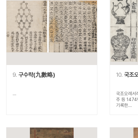
9.
구수략(九數略)
10.
국조
...
국조오례서례
주 등 14
기록한...