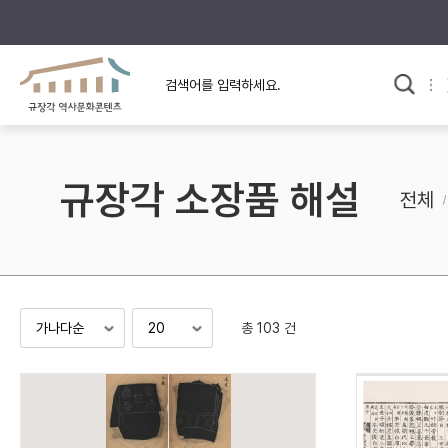
규장각의 어제와 오늘
사료와 문학으로 본
한국사
규장각 칼럼
고전문학 속 옛 사람들
규장각 소장품 해설
규장각 소개영상
고대
전체
고려
조선 전기
조선 후기
근대
총 103 건
검색하기
다시쓰
검색 연산자 사용안내