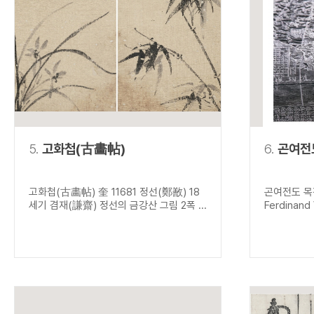
5.
고화첩(古畵帖)
6.
곤여전
고화첩(古畵帖) 奎 11681 정선(鄭敾) 18
곤여전도 목
세기 겸재(謙齋) 정선의 금강산 그림 2폭 ...
Ferdinand