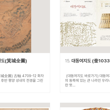
전도(箕城全圖)
15.
대동여지도 (奎1033
城全圖) 古軸 4709-12 화자
(대동여지도 바로가기) 대동여
기 후반 평양 성내의 전경을 그린
의 동쪽에 있는 큰 나라인 우리
란 뜻...