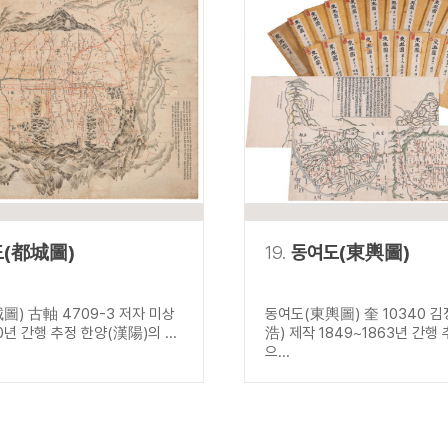
도(都城圖)
19.
동여도(東輿圖)
圖) 古軸 4709-3 저자 미상
동여도(東輿圖) 奎 10340 
0년 간행 추정 한양(漢陽)의 ...
浩) 제작 1849~1863년 간행
으...