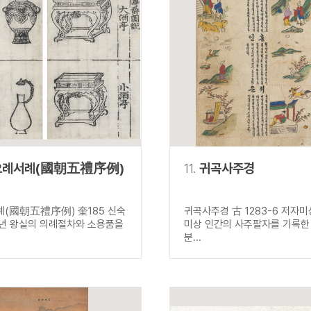
오례서례(國朝五禮序例)
11.
귀곡사주경
(國朝五禮序例) 奎185 신숙
귀곡사주경 古 1283-6 저자
74년 왕실의 의례절차와 소용품을
미상 인간의 사주팔자를 기록한 
분...