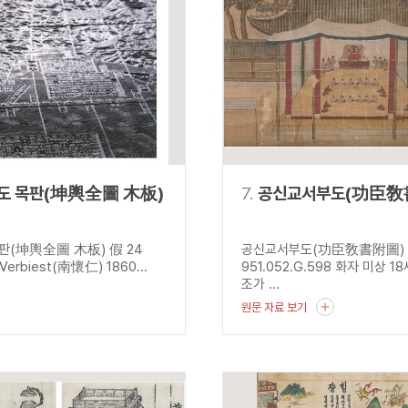
도 목판(坤輿全圖 木板)
7.
공신교서부도(功臣敎
판(坤輿全圖 木板) 假 24
공신교서부도(功臣敎書附圖)
 Verbiest(南懷仁) 1860...
951.052.G.598 화자 미상 1
조가 ...
원문 자료 보기