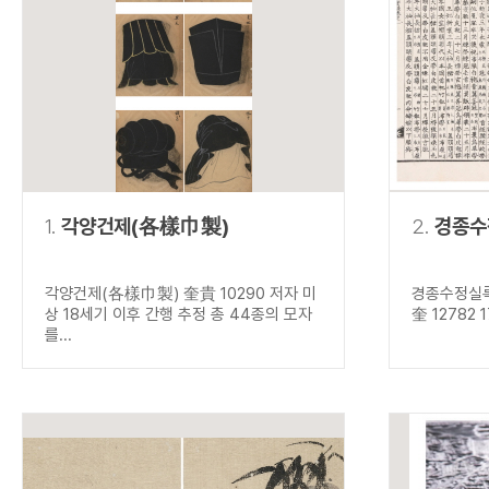
연산자
사용 예
“정조”와 “정약
AND
정조 AND 정약용
색
OR
정조 OR 정약용
“정조” 또는 “정
“정조”가 나온 후
NOT
정조 NOT 정약용
료를 검색
동시에 여러 개의 연산자를 사용할 수 있습니다.
1.
각양건제(各樣巾製)
2.
경종수
각양건제(各樣巾製) 奎貴 10290 저자 미
경종수정실록
상 18세기 이후 간행 추정 총 44종의 모자
奎 12782 
를...