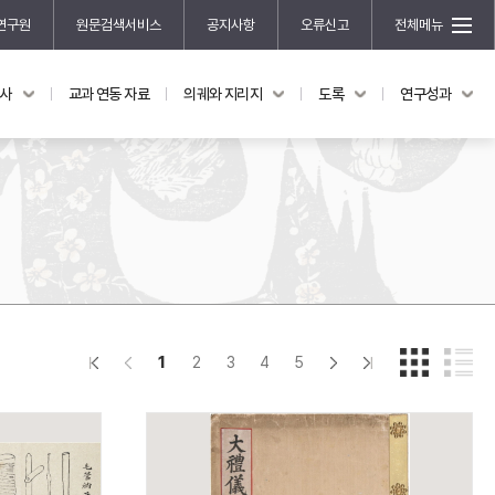
연구원
원문검색서비스
공지사항
오류신고
전체메뉴
국사
교과 연동 자료
의궤와 지리지
도록
연구성과
도록
연구성과
전시 도록
한국학 연구 용역 사업
규장각 소장품 해설
한국학 저술지원 사업
한국학 연구클러스터 사업
한국학 학술대회
신진학자 초청 연구교류 사업
규장각-솔벗 연구비 지원 사업
1
2
3
4
5
규장각-산기 연구비 지원 사업
연구논문
기획연구
홍재 한국학 펠로십 프로그램