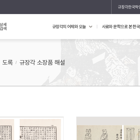
규장각한국학
상세
규장각의 어제와 오늘
사료와 문학으로 본 한
교과 연동 자료
의궤와 지리지
검색
의궤를 통해 본 왕실 생활
지리지 이야기
도록
규장각 소장품 해설
기