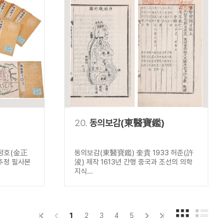
20.
동의보감(東醫寶鑑)
김정호(金正
동의보감(東醫寶鑑) 奎貴 1933 허준(許
 추정 필사본
浚) 제작 1613년 간행 중국과 조선의 의학
지식...
1
2
3
4
5