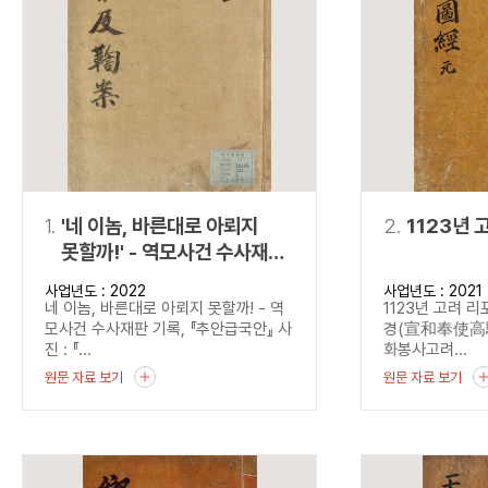
연산자
사용 예
“정조”와 “정약
AND
정조 AND 정약용
색
OR
정조 OR 정약용
“정조” 또는 “정
“정조”가 나온 후
NOT
정조 NOT 정약용
료를 검색
동시에 여러 개의 연산자를 사용할 수 있습니다.
1.
'네 이놈, 바른대로 아뢰지
2.
1123년 
못할까!' - 역모사건 수사재판
기록, 『추안급국안』
사업년도 : 2022
사업년도 : 2021
네 이놈, 바른대로 아뢰지 못할까! - 역
1123년 고려 
모사건 수사재판 기록, 『추안급국안』 사
경(宣和奉使高驪圖
진 : 『...
화봉사고려...
원문 자료 보기
원문 자료 보기