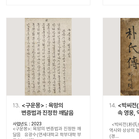
13.
<구운몽> : 욕망의
14.
<박씨전(
변증법과 진정한 깨달음
속 영웅,
경계를 넘
사업년도 : 2023
<박씨전(朴氏傳
<구운몽>: 욕망의 변증법과 진정한 깨
역사와 상상의 
달음 유광수(연세대학교 학부대학 부
(경...