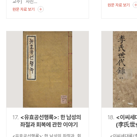
교수) 사진...
원문 자료 보기
원문 자료 보기
17.
<유효공선행록>: 한 남성의
18.
<이씨세
좌절과 회복에 관한 이야기
(李氏世
발견하는
<유효공선행록>: 한 남성의 좌절과 회
<이씨세대록(