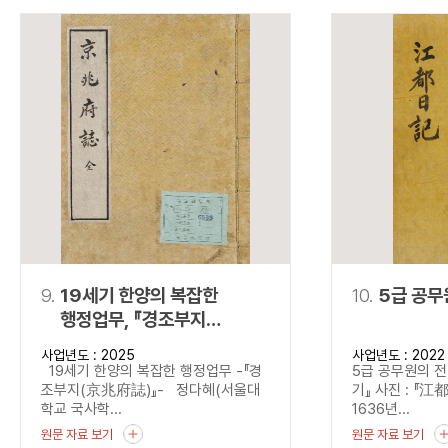
9.
19세기 한양의 복잡한
10.
5급 공무
행정업무, 『경조부지
(京兆府誌)』
사업년도 : 2025
사업년도 : 2022
19세기 한양의 복잡한 행정업무 -『경
5급 공무원의 전
조부지(京兆府誌)』- 정다혜(서울대
기』 사진 : 『江
학교 국사학...
1636년...
원문 자료 보기
원문 자료 보기