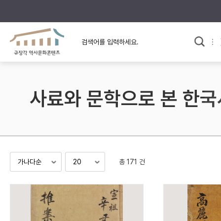
규장각의 어제와 오늘
사료와 문학으로 본
교
한국사
규장각 칼럼
고전문학 속 옛 사람들
사료와 문학으로 본 한국
규장각 소개영상
고대
고려
조선 전기
조선 후기
근대
총 171 건
검색하기
다시쓰
검색 연산자 사용안내