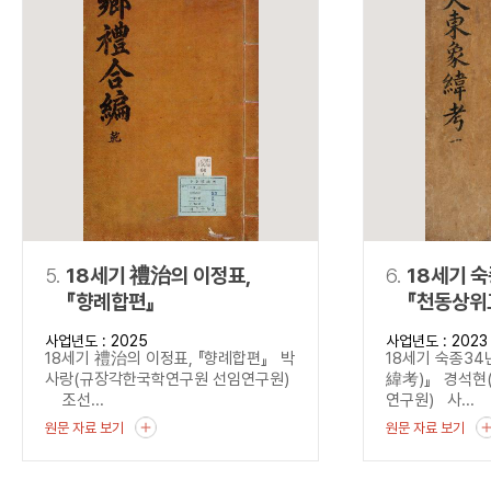
5.
18세기 禮治의 이정표,
6.
18세기 
『향례합편』
『천동상위
사업년도 : 2025
사업년도 : 2023
18세기 禮治의 이정표, 『향례합편』 박
18세기 숙종3
사랑(규장각한국학연구원 선임연구원)
緯考)』 경석현
조선...
연구원) 사...
원문 자료 보기
원문 자료 보기