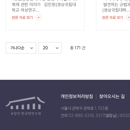
균열
복에 관한 이야기 김민정(경상국립대
발견하는 규범과
학교 여성연구...
(경상국립대학..
원문 자료 보기
원문 자료 보기
총 171 건
개인정보처리방침
찾아오시는 길
서울시 관악구 관악로 1, 103동
전화 02-880-5316, 5317(열람실) / 603