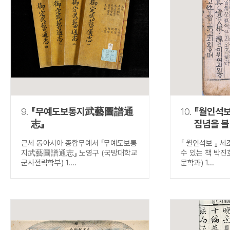
9.
『무예도보통지武藝圖譜通
10.
『월인석보
志』
집념을 볼
근세 동아시아 종합무예서 『무예도보통
『 월인석보 』 
지武藝圖譜通志』 노영구 (국방대학교
수 있는 책 박진
군사전략학부) 1....
문학과) 1...