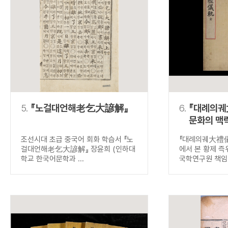
5.
『노걸대언해老乞大諺解』
6.
『대례의궤
문화의 맥
즉위식
조선시대 초급 중국어 회화 학습서 『노
『대례의궤大禮儀
걸대언해老乞大諺解』 장윤희 (인하대
에서 본 황제 즉
학교 한국어문학과 ...
국학연구원 책임연