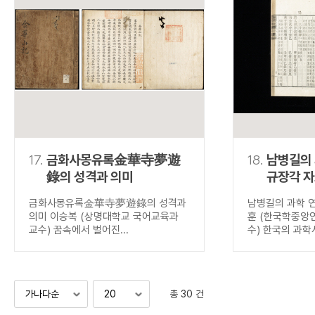
17.
금화사몽유록金華寺夢遊
18.
남병길의
錄의 성격과 의미
규장각 
금화사몽유록金華寺夢遊錄의 성격과
남병길의 과학 
의미 이승복 (상명대학교 국어교육과
훈 (한국학중앙
교수) 꿈속에서 벌어진...
수) 한국의 과학사
총 30 건