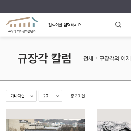
규장각의 어제와 오늘
사료와 문학으로 본
교
한국사
규장각 칼럼
고전문학 속 옛 사람들
규장각 칼럼
규장각 소개영상
고대
전체
규장각의 어제
고려
조선 전기
조선 후기
근대
총 30 건
검색하기
다시쓰
검색 연산자 사용안내