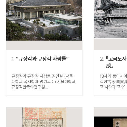
연산자
사용 예
“정조”와 “정약
AND
정조 AND 정약용
색
OR
정조 OR 정약용
“정조” 또는 “정
“정조”가 나온 후
NOT
정조 NOT 정약용
료를 검색
동시에 여러 개의 연산자를 사용할 수 있습니다.
1.
“규장각과 규장각 사람들”
2.
『고금도
成』
규장각과 규장각 사람들 김인걸 (서울
18세기 동아시
대학교 국사학과 명예교수) 서울대학교
집성古今圖書集成
규장각한국학연구원...
교 사학과 교수) .