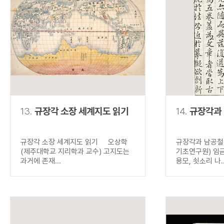
13.
규장각 소장 세계지도 읽기
14.
규장각과
규장각 소장 세계지도 읽기 오상학
규장각과 남공철
(제주대학교 지리학과 교수) 고지도는
기초연구원) 임
과거에 존재...
용모, 쇳소리 나..