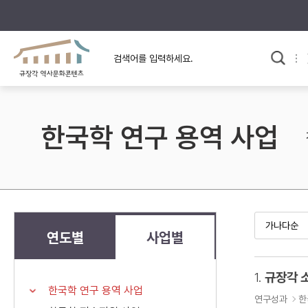
규장각의 어제와 오늘
사료와 문학으로 본
교
한국사
규장각 칼럼
고전문학 속 옛 사람들
한국학 연구 용역 사업
규장각 소개영상
고대
고려
조선 전기
조선 후기
근대
연도별
사업별
검색하기
다시쓰
1.
규장각 
한국학 연구 용역 사업
검색 연산자 사용안내
연구성과
한