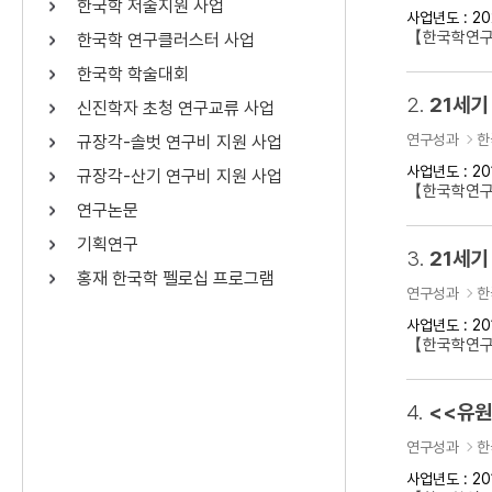
한국학 저술지원 사업
사업년도 : 20
연산자
사용 예
【한국학연구
한국학 연구클러스터 사업
“정조”와 “정약
AND
정조 AND 정약용
한국학 학술대회
색
2.
21세기
신진학자 초청 연구교류 사업
OR
정조 OR 정약용
“정조” 또는 “정
연구성과
한
규장각-솔벗 연구비 지원 사업
“정조”가 나온 후
NOT
정조 NOT 정약용
료를 검색
사업년도 : 20
규장각-산기 연구비 지원 사업
【한국학연구
연구논문
동시에 여러 개의 연산자를 사용할 수 있습니다.
기획연구
3.
21세기
홍재 한국학 펠로십 프로그램
연구성과
한
사업년도 : 20
【한국학연구
4.
<<유원
연구성과
한
사업년도 : 20