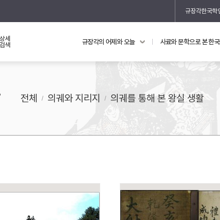
규장각한국학
상세
규장각의 어제와 오늘
사료와 문학으로 본 한
교과 연동 자료
의궤와 지리지
검색
의궤를 통해 본 왕실 생활
활
지리지 이야기
전체
의궤와 지리지
의궤를 통해 본 왕실 생활
기