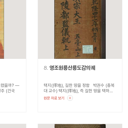
8.
영조원릉산릉도감의궤
그렸을까? ―
택지(擇地), 길한 땅을 정함 박권수 (충북
주 (건국
대 교수) 택지(擇地), 즉 길한 땅을 택하...
원문 자료 보기