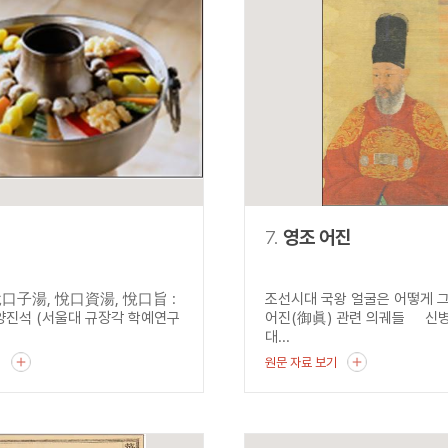
7.
영조 어진
口子湯, 悅口資湯, 悅口旨 :
조선시대 국왕 얼굴은 어떻게 
진석 (서울대 규장각 학예연구
어진(御眞) 관련 의궤들 신병
대...
기
원문 자료 보기