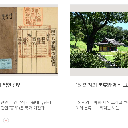
 찍힌 관인
15.
의궤의 분류와 제작 
 관인 강문식 (서울대 규장각
의궤의 분류와 제작 그리
 관인(官印)은 국가 기관과
궤의 분류 의궤는 보는 ...
기