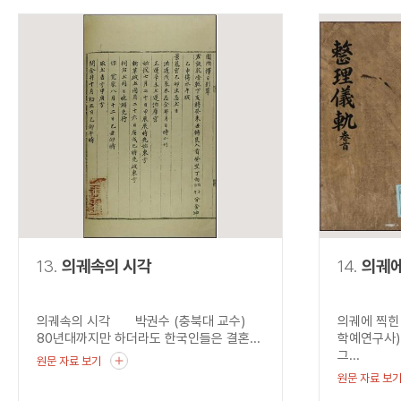
13.
의궤속의 시각
14.
의궤에
의궤속의 시각 박권수 (충북대 교수)
의궤에 찍힌
80년대까지만 하더라도 한국인들은 결혼...
학예연구사)
그...
원문 자료 보기
원문 자료 보