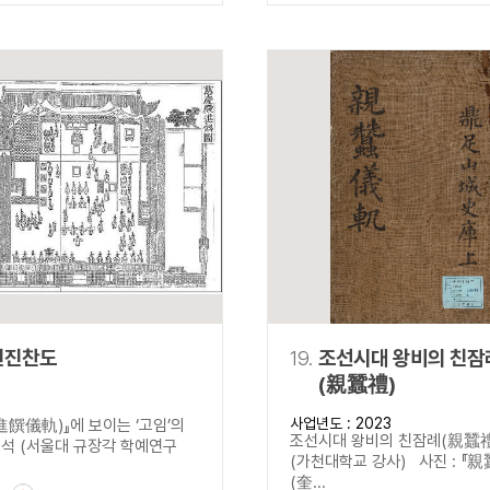
전진찬도
19.
조선시대 왕비의 친잠
(親蠶禮)
사업년도 : 2023
進饌儀軌)』에 보이는 ‘고임’의
조선시대 왕비의 친잠례(親蠶
 (서울대 규장각 학예연구
(가천대학교 강사) 사진 : 『
(奎...