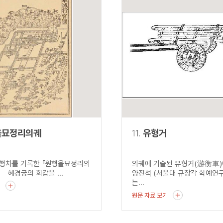
을묘정리의궤
11.
유형거
행차를 기록한 『원행을묘정리의
의궤에 기술된 유형거(游衡車
궁의 회갑을 ...
양진석 (서울대 규장각 학예연
는...
기
원문 자료 보기