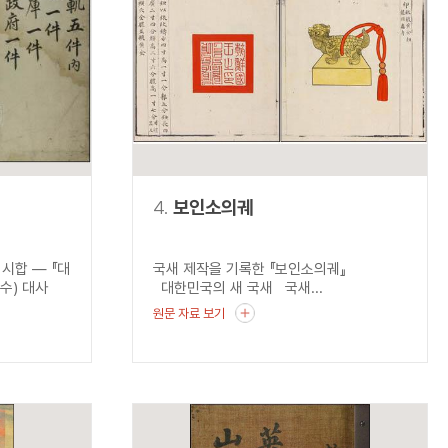
4.
보인소의궤
시합 ― 『대
국새 제작을 기록한 『보인소의궤』
수) 대사
대한민국의 새 국새 국새...
원문 자료 보기