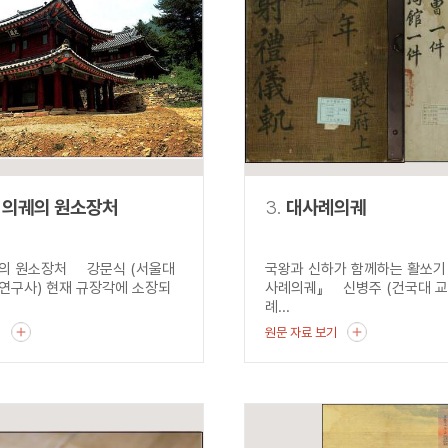
설명
용”이 동시에 포함된 자료를 검
약용”이 포함된 자료를 검색
 “정약용”이 나오지 않는 자
 의궤의 원소장처
3.
대사례의궤
의 원소장처 강문식 (서울대
국왕과 신하가 함께하는 활쏘기 
연구사) 현재 규장각에 소장되
사례의궤』 신병주 (건국대 교
례...
기
원문 자료 보기