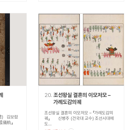
례
20.
조선왕실 결혼의 이모저모 –
가례도감의궤
조선왕실 결혼의 이모저모 – 『가례도감의
禮) 김보람
궤』 신병주 (건국대 교수) 조선시대에
親蠶儀軌』
도...