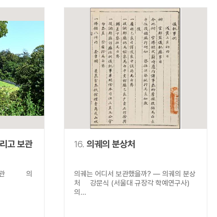
그리고 보관
16.
의궤의 분상처
고 보관 의
의궤는 어디서 보관했을까? ― 의궤의 분상
처 강문식 (서울대 규장각 학예연구사)
의...