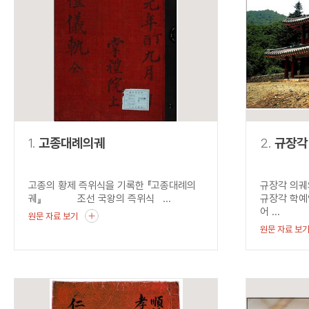
연산자
사용 예
“정조”와 “정약
AND
정조 AND 정약용
색
OR
정조 OR 정약용
“정조” 또는 “정
“정조”가 나온 후
NOT
정조 NOT 정약용
료를 검색
동시에 여러 개의 연산자를 사용할 수 있습니다.
1.
고종대례의궤
2.
규장각
고종의 황제 즉위식을 기록한 『고종대례의
규장각 의궤
궤』 조선 국왕의 즉위식 ...
규장각 학예
어 ...
원문 자료 보기
원문 자료 보