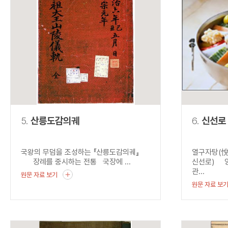
5.
산릉도감의궤
6.
신선로
국왕의 무덤을 조성하는 『산릉도감의궤』
열구자탕(悅
장례를 중시하는 전통 국장에 ...
신선로) 양
관...
원문 자료 보기
원문 자료 보