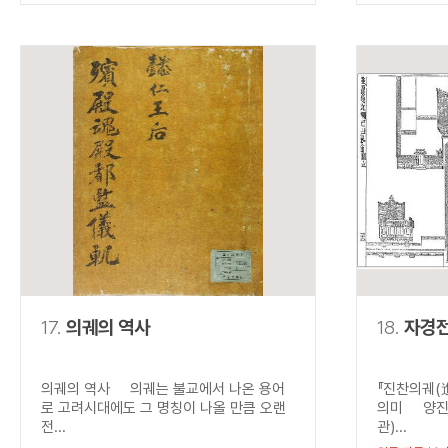
17.
의궤의 역사
18.
자경
의궤의 역사 의궤는 불교에서 나온 용어
『진찬의궤(
로 고려시대에도 그 명칭이 나올 만큼 오랜
의미 양진석
전...
관)...