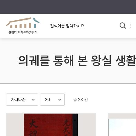
규장각의 어제와 오늘
사료와 문학으로 본
한국사
규장각 칼럼
고전문학 속 옛 사람들
의궤를 통해 본 왕실 생
규장각 소개영상
고대
고려
조선 전기
조선 후기
근대
총 23 건
검색하기
다시쓰
검색 연산자 사용안내