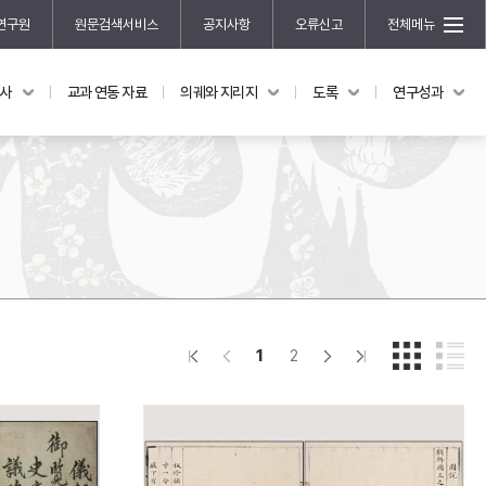
연구원
원문검색서비스
공지사항
오류신고
전체메뉴
국사
교과 연동 자료
의궤와 지리지
도록
연구성과
도록
연구성과
전시 도록
한국학 연구 용역 사업
규장각 소장품 해설
한국학 저술지원 사업
한국학 연구클러스터 사업
한국학 학술대회
신진학자 초청 연구교류 사업
규장각-솔벗 연구비 지원 사업
1
2
규장각-산기 연구비 지원 사업
연구논문
기획연구
홍재 한국학 펠로십 프로그램