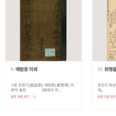
9.
예람용 의궤
10.
원행
고종 친정기(親政期) ‘예람용(睿覽用) 의
정조의 화성
궤’의 출현 3종류의 의...
궤』 혜경
원문 자료 보기
원문 자료 보