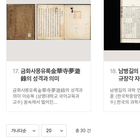
17.
금화사몽유록金華寺夢遊
18.
남병길의
錄의 성격과 의미
규장각 
금화사몽유록金華寺夢遊錄의 성격과
남병길의 과학 
의미 이승복 (상명대학교 국어교육과
훈 (한국학중앙
교수) 꿈속에서 벌어진...
수) 한국의 과학사
총 30 건