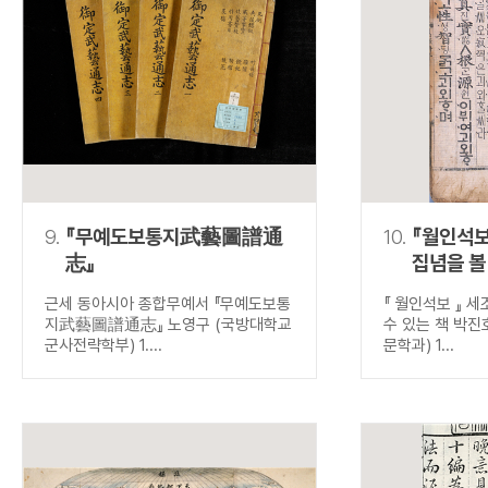
9.
『무예도보통지武藝圖譜通
10.
『월인석보
志』
집념을 볼
근세 동아시아 종합무예서 『무예도보통
『 월인석보 』 
지武藝圖譜通志』 노영구 (국방대학교
수 있는 책 박진
군사전략학부) 1....
문학과) 1...