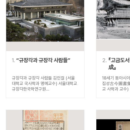
연산자
사용 예
“정조”와 “정약
AND
정조 AND 정약용
색
OR
정조 OR 정약용
“정조” 또는 “정
“정조”가 나온 후
NOT
정조 NOT 정약용
료를 검색
동시에 여러 개의 연산자를 사용할 수 있습니다.
1.
“규장각과 규장각 사람들”
2.
『고금도
成』
규장각과 규장각 사람들 김인걸 (서울
18세기 동아시
대학교 국사학과 명예교수) 서울대학교
집성古今圖書集成
규장각한국학연구원...
교 사학과 교수) .