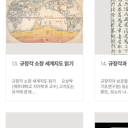
13.
규장각 소장 세계지도 읽기
14.
규장각과
규장각 소장 세계지도 읽기 오상학
규장각과 남공철
(제주대학교 지리학과 교수) 고지도는
기초연구원) 임
과거에 존재...
용모, 쇳소리 나..