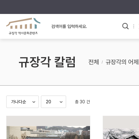
규장각의 어제와 오늘
사료와 문학으로 본
교
한국사
규장각 칼럼
고전문학 속 옛 사람들
규장각 칼럼
규장각 소개영상
고대
전체
규장각의 어제
고려
조선 전기
조선 후기
근대
총 30 건
검색하기
다시쓰
검색 연산자 사용안내