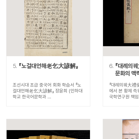
5.
『노걸대언해老乞大諺解』
6.
『대례의궤
문화의 맥
즉위식
조선시대 초급 중국어 회화 학습서 『노
『대례의궤大禮儀
걸대언해老乞大諺解』 장윤희 (인하대
에서 본 황제 즉
학교 한국어문학과 ...
국학연구원 책임연