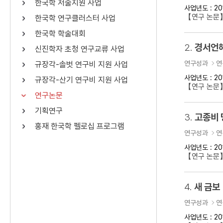
한국학 저술지원 사업
사업년도 : 20
연산자
사용 예
【연구 논문
한국학 연구클러스터 사업
“정조”와 “정약
AND
정조 AND 정약용
한국학 학술대회
색
2.
경서언해
신진학자 초청 연구교류 사업
OR
정조 OR 정약용
“정조” 또는 “정
연구성과
연
규장각-솔벗 연구비 지원 사업
“정조”가 나온 후
NOT
정조 NOT 정약용
료를 검색
사업년도 : 20
규장각-산기 연구비 지원 사업
【연구 논문
연구논문
동시에 여러 개의 연산자를 사용할 수 있습니다.
기획연구
3.
고종비 
홍재 한국학 펠로십 프로그램
연구성과
연
사업년도 : 20
【연구 논문
4.
새 금보
연구성과
연
사업년도 : 20