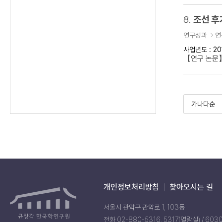
8.
조선 후
연구성과
연
사업년도 : 20
【연구 논문】
개인정보처리방침
찾아오시는 길
서울시 관악구 관악로 1, 103동
전화 02-880-5316, 5317(열람실) / 603