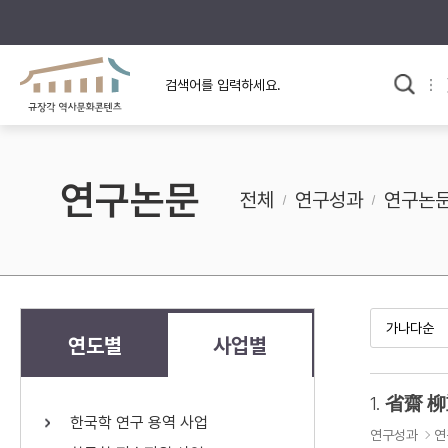
규장각의 어제와 오늘
사료와 문학으로 본
교
한국사
규장각 칼럼
고전문학 속 옛 사람들
연구논문
규장각 소개영상
고대
전체
연구성과
연구논
고려
조선 전기
조선 후기
근대
연도별
사업별
검색하기
다시쓰
1.
省齋 柳
한국학 연구 용역 사업
검색 연산자 사용안내
연구성과
연