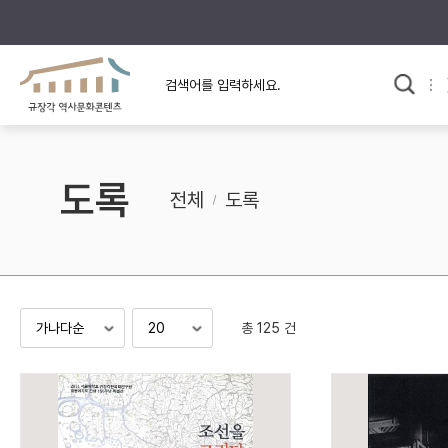
규장각의 어제와 오늘
사료와 문학으로 본
교
한국사
규장각 칼럼
고전문학 속 옛 사람들
도록
규장각 소개영상
고대
전체
도록
고려
조선 전기
조선 후기
근대
총 125 건
검색하기
다시쓰
검색 연산자 사용안내