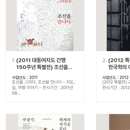
연산자
사용 예
“정조”와 “정약
AND
정조 AND 정약용
색
OR
정조 OR 정약용
“정조” 또는 “정
“정조”가 나온 후
NOT
정조 NOT 정약용
료를 검색
동시에 여러 개의 연산자를 사용할 수 있습니다.
1.
(2011 대동여지도 간행
2.
(2012 
150주년 특별전) 조선을
한국학의 
그리다, 조선을 만나다
사업년도 : 2011
사업년도 : 2012
조선을 그리다, 조선을 만나다 – 지도,
(2012 특별전)
길, 여행 이야기 – 전시기간 : 2011년
전시기간 : 2012년
08...