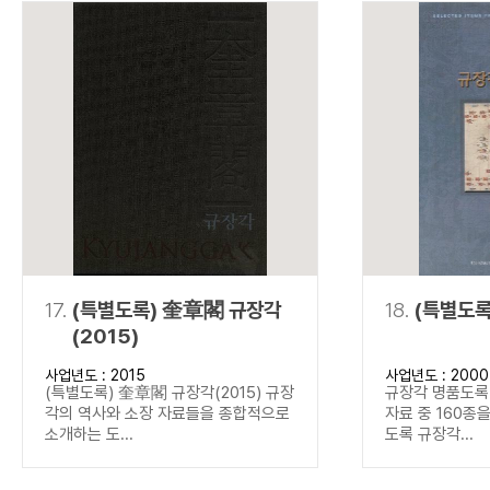
17.
(특별도록) 奎章閣 규장각
18.
(특별도록
(2015)
사업년도 : 2015
사업년도 : 2000
(특별도록) 奎章閣 규장각(2015) 규장
규장각 명품도록(
각의 역사와 소장 자료들을 종합적으로
자료 중 160종
소개하는 도...
도록 규장각...