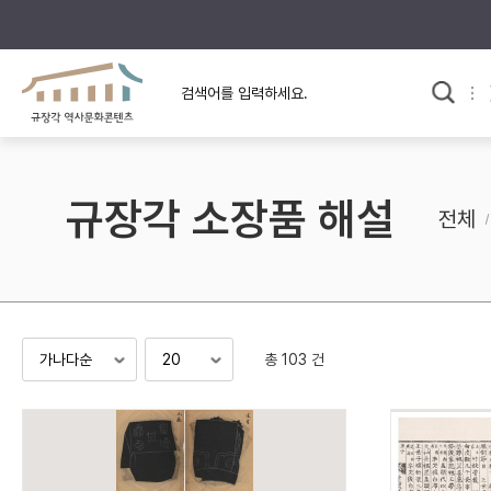
규장각의 어제와 오늘
사료와 문학으로 본
한국사
규장각 칼럼
고전문학 속 옛 사람들
규장각 소장품 해설
규장각 소개영상
고대
전체
고려
조선 전기
조선 후기
근대
총 103 건
검색하기
다시쓰
검색 연산자 사용안내