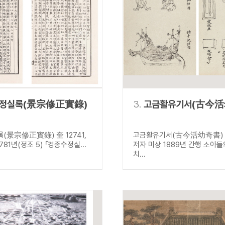
설명
용”이 동시에 포함된 자료를 검
약용”이 포함된 자료를 검색
 “정약용”이 나오지 않는 자
정실록(景宗修正實錄)
3.
고금활유기서(古今活
(景宗修正實錄) 奎 12741,
고금활유기서(古今活幼奇書) 古
1781년(정조 5) 『경종수정실...
저자 미상 1889년 간행 소아
치...