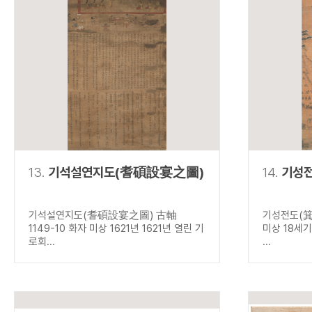
13.
기석설연지도(耆碩設宴之圖)
14.
기성
기석설연지도(耆碩設宴之圖) 古軸
기성전도(箕
1149-10 화자 미상 1621년 1621년 열린 기
미상 18세
로회...
...