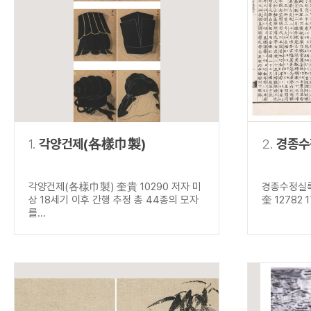
연산자
사용 예
“정조”와 “정약
AND
정조 AND 정약용
색
OR
정조 OR 정약용
“정조” 또는 “정
“정조”가 나온 후
NOT
정조 NOT 정약용
료를 검색
동시에 여러 개의 연산자를 사용할 수 있습니다.
1.
각양건제(各樣巾製)
2.
경종수
각양건제(各樣巾製) 奎貴 10290 저자 미
경종수정실록
상 18세기 이후 간행 추정 총 44종의 모자
奎 12782 
를...