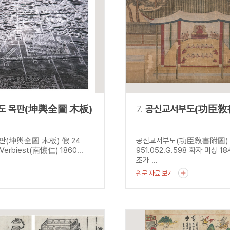
도 목판(坤輿全圖 木板)
7.
공신교서부도(功臣敎
판(坤輿全圖 木板) 假 24
공신교서부도(功臣敎書附圖)
 Verbiest(南懷仁) 1860...
951.052.G.598 화자 미상 1
조가 ...
원문 자료 보기