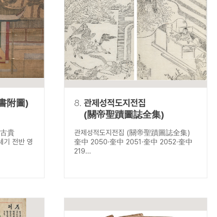
書附圖)
8.
관제성적도지전집
(關帝聖蹟圖誌全集)
 古貴
관제성적도지전집 (關帝聖蹟圖誌全集)
8세기 전반 영
奎中 2050·奎中 2051·奎中 2052·奎中
219...