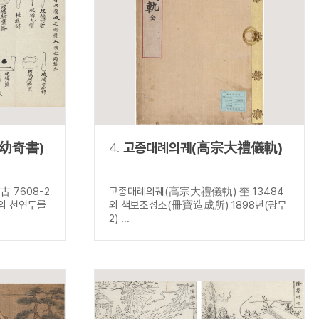
幼奇書)
4.
고종대례의궤(高宗大禮儀軌)
 7608-2
고종대례의궤(高宗大禮儀軌) 奎 13484
들의 천연두를
외 책보조성소(冊寶造成所) 1898년(광무
2) ...