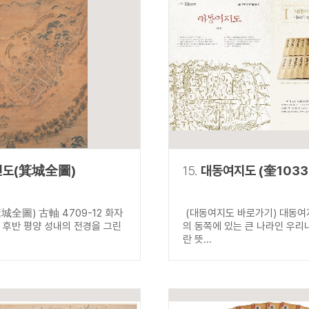
전도(箕城全圖)
15.
대동여지도 (奎1033
城全圖) 古軸 4709-12 화자
(대동여지도 바로가기) 대동여
기 후반 평양 성내의 전경을 그린
의 동쪽에 있는 큰 나라인 우리
란 뜻...