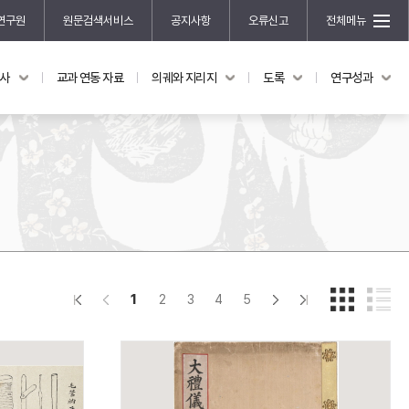
연구원
원문검색서비스
공지사항
오류신고
전체메뉴
국사
교과 연동 자료
의궤와 지리지
도록
연구성과
도록
연구성과
전시 도록
한국학 연구 용역 사업
규장각 소장품 해설
한국학 저술지원 사업
한국학 연구클러스터 사업
한국학 학술대회
신진학자 초청 연구교류 사업
규장각-솔벗 연구비 지원 사업
1
2
3
4
5
규장각-산기 연구비 지원 사업
연구논문
기획연구
홍재 한국학 펠로십 프로그램