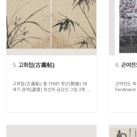
5.
고화첩(古畵帖)
6.
곤여전
고화첩(古畵帖) 奎 11681 정선(鄭敾) 18
곤여전도 목
세기 겸재(謙齋) 정선의 금강산 그림 2폭 ...
Ferdinand