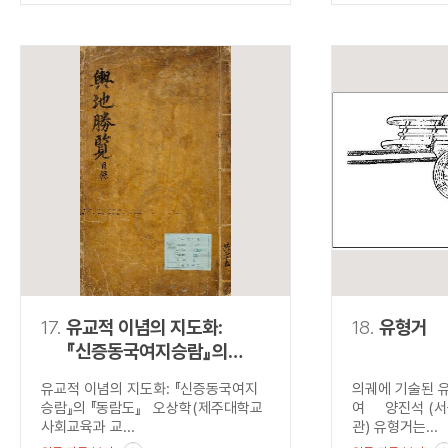
17.
유교적 이념의 지도화:
18.
유형거
『신증동국여지승람』의
『동람도』
유교적 이념의 지도화: 『신증동국여지
의궤에 기술된 
승람』의 『동람도』 오상학(제주대학교
여 양진석 (서
사회교육과 교...
관) 유형거는...