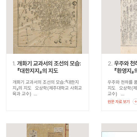
연산자
사용 예
“정조”와 “정약
AND
정조 AND 정약용
색
OR
정조 OR 정약용
“정조” 또는 “정
“정조”가 나온 후
NOT
정조 NOT 정약용
료를 검색
동시에 여러 개의 연산자를 사용할 수 있습니다.
1.
개화기 교과서의 조선의 모습:
2.
우주와 천하
『대한지지』의 지도
『환영지』
개화기 교과서의 조선의 모습:『대한지
우주와 천하를 품
지』의 지도 오상학(제주대학교 사회교
지도 오상학(
육과 교수) ...
교수) ...
원문 자료 보기