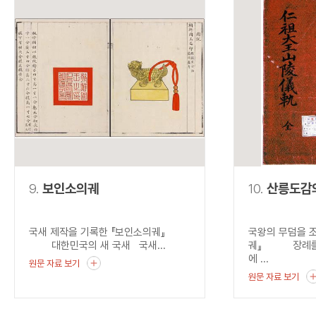
9.
보인소의궤
10.
산릉도감
국새 제작을 기록한 『보인소의궤』
국왕의 무덤을 
대한민국의 새 국새 국새...
궤』 장례를 
에 ...
원문 자료 보기
원문 자료 보기