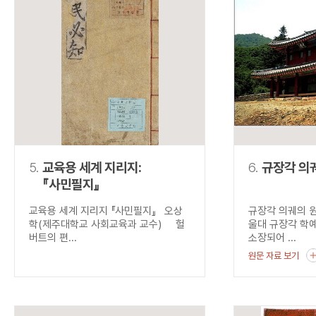
5.
교육용 세계 지리지:
6.
규장각 의
『사민필지』
교육용 세계 지리지 『사민필지』 오상
규장각 의궤의 
학(제주대학교 사회교육과 교수) 헐
울대 규장각 학
버트의 편...
소장되어 ...
원문 자료 보기