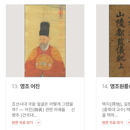
13.
영조 어진
14.
영조원릉
조선시대 국왕 얼굴은 어떻게 그렸을
택지(擇地), 길
까? ― 어진(御眞) 관련 의궤들 신
(충북대 교수) 택
병주 (건국대...
을 택하...
원문 자료 보기
원문 자료 보기