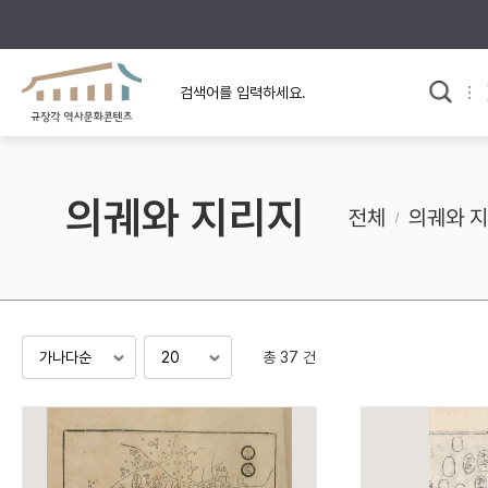
규장각의 어제와 오늘
사료와 문학으로 본
교
한국사
규장각 칼럼
고전문학 속 옛 사람들
의궤와 지리지
규장각 소개영상
고대
전체
의궤와 
고려
조선 전기
조선 후기
근대
총 37 건
검색하기
다시쓰
검색 연산자 사용안내