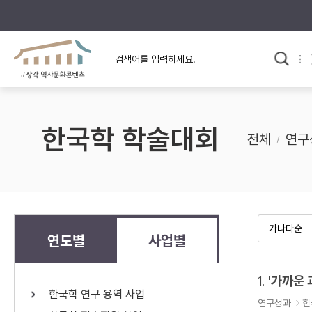
규장각의 어제와 오늘
사료와 문학으로 본
교
한국사
규장각 칼럼
고전문학 속 옛 사람들
한국학 학술대회
규장각 소개영상
고대
전체
연구
고려
조선 전기
조선 후기
근대
연도별
사업별
검색하기
다시쓰
1.
'가까운 
한국학 연구 용역 사업
검색 연산자 사용안내
연구성과
한