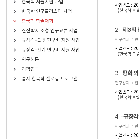
한국학 저술지원 사업
사업년도 : 20
연산자
사용 예
【한국학 학
한국학 연구클러스터 사업
“정조”와 “정약
AND
정조 AND 정약용
한국학 학술대회
색
2.
'제3회
신진학자 초청 연구교류 사업
OR
정조 OR 정약용
“정조” 또는 “정
연구성과
한
규장각-솔벗 연구비 지원 사업
“정조”가 나온 후
NOT
정조 NOT 정약용
료를 검색
사업년도 : 20
규장각-산기 연구비 지원 사업
【한국학 학
연구논문
동시에 여러 개의 연산자를 사용할 수 있습니다.
기획연구
3.
'평화'의
홍재 한국학 펠로십 프로그램
연구성과
한
사업년도 : 20
【한국학 학술
4.
-규장각
연구성과
한
사업년도 : 20