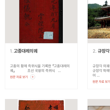
연산자
사용 예
“정조”와 “정약
AND
정조 AND 정약용
색
OR
정조 OR 정약용
“정조” 또는 “정
“정조”가 나온 후
NOT
정조 NOT 정약용
료를 검색
동시에 여러 개의 연산자를 사용할 수 있습니다.
1.
고종대례의궤
2.
규장각
고종의 황제 즉위식을 기록한 『고종대례의
규장각 의궤
궤』 조선 국왕의 즉위식 ...
규장각 학예
어 ...
원문 자료 보기
원문 자료 보