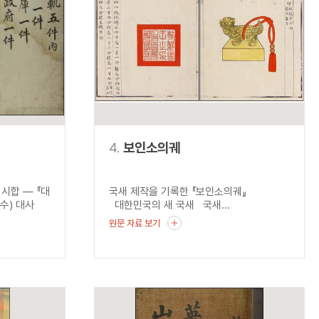
4.
보인소의궤
시합 ― 『대
국새 제작을 기록한 『보인소의궤』
수) 대사
대한민국의 새 국새 국새...
원문 자료 보기