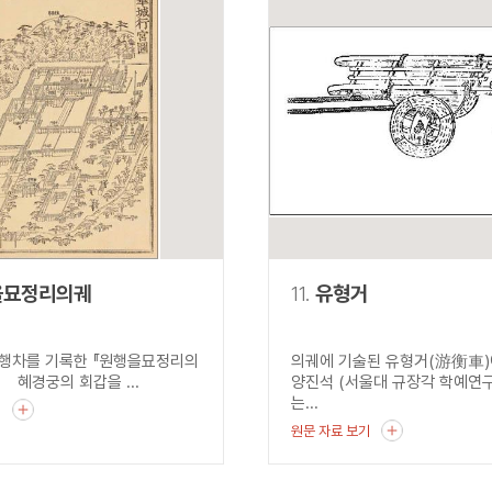
을묘정리의궤
11.
유형거
행차를 기록한 『원행을묘정리의
의궤에 기술된 유형거(游衡車
궁의 회갑을 ...
양진석 (서울대 규장각 학예연
는...
기
원문 자료 보기