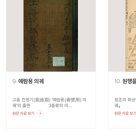
9.
예람용 의궤
10.
원행
고종 친정기(親政期) ‘예람용(睿覽用) 의
정조의 화성
궤’의 출현 3종류의 의...
궤』 혜경
원문 자료 보기
원문 자료 보