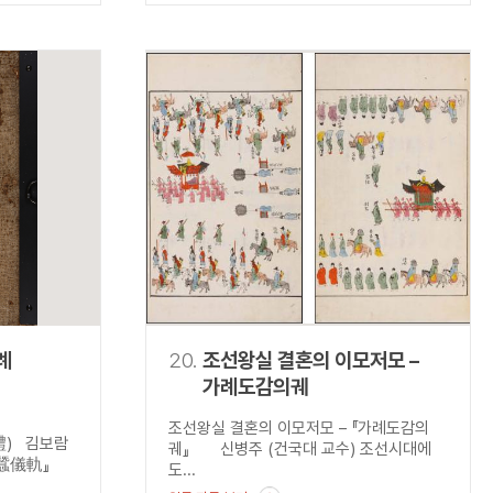
례
20.
조선왕실 결혼의 이모저모 –
가례도감의궤
조선왕실 결혼의 이모저모 – 『가례도감의
禮) 김보람
궤』 신병주 (건국대 교수) 조선시대에
親蠶儀軌』
도...