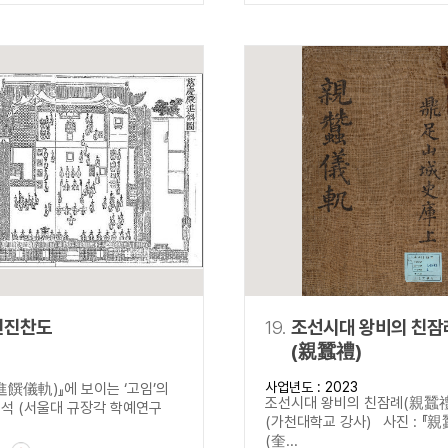
전진찬도
19.
조선시대 왕비의 친잠
(親蠶禮)
사업년도 : 2023
進饌儀軌)』에 보이는 ‘고임’의
조선시대 왕비의 친잠례(親蠶
 (서울대 규장각 학예연구
(가천대학교 강사) 사진 : 『
(奎...