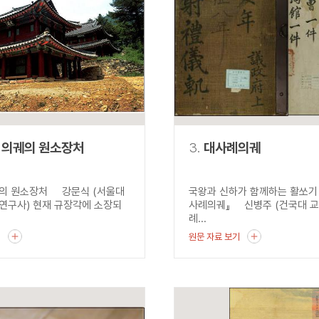
설명
용”이 동시에 포함된 자료를 검
약용”이 포함된 자료를 검색
 “정약용”이 나오지 않는 자
 의궤의 원소장처
3.
대사례의궤
의 원소장처 강문식 (서울대
국왕과 신하가 함께하는 활쏘기 
연구사) 현재 규장각에 소장되
사례의궤』 신병주 (건국대 교
례...
기
원문 자료 보기