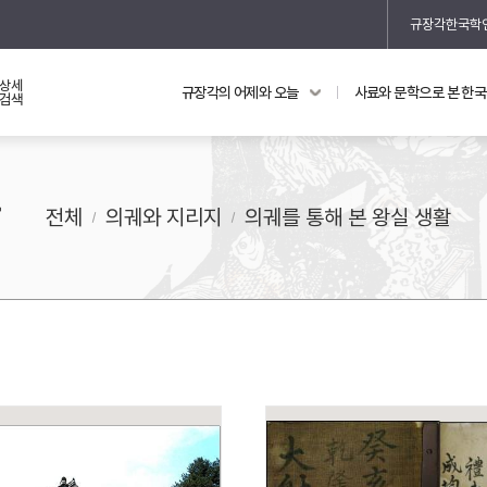
규장각한국학
상세
규장각의 어제와 오늘
사료와 문학으로 본 한
교과 연동 자료
의궤와 지리지
검색
의궤를 통해 본 왕실 생활
활
지리지 이야기
전체
의궤와 지리지
의궤를 통해 본 왕실 생활
기