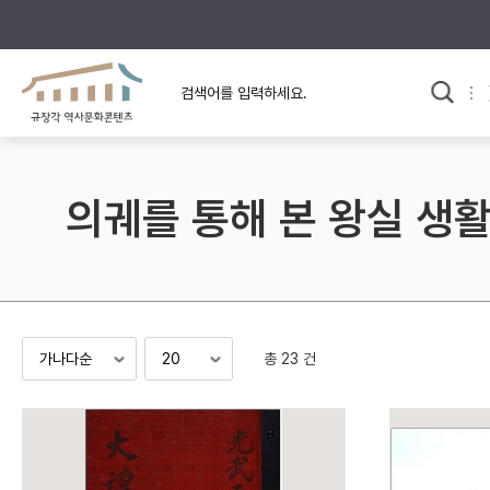
규장각의 어제와 오늘
사료와 문학으로 본
한국사
규장각 칼럼
고전문학 속 옛 사람들
의궤를 통해 본 왕실 생
규장각 소개영상
고대
고려
조선 전기
조선 후기
근대
총 23 건
검색하기
다시쓰
검색 연산자 사용안내