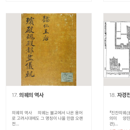
17.
의궤의 역사
18.
자경
의궤의 역사 의궤는 불교에서 나온 용어
『진찬의궤(
로 고려시대에도 그 명칭이 나올 만큼 오랜
의미 양진석
전...
관)...