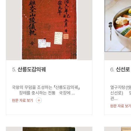
5.
산릉도감의궤
6.
신선로
국왕의 무덤을 조성하는 『산릉도감의궤』
열구자탕(悅
장례를 중시하는 전통 국장에 ...
신선로) 양
관...
원문 자료 보기
원문 자료 보