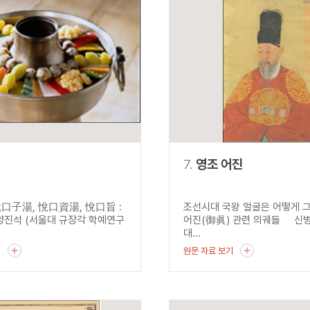
7.
영조 어진
口子湯, 悅口資湯, 悅口旨 :
조선시대 국왕 얼굴은 어떻게 
진석 (서울대 규장각 학예연구
어진(御眞) 관련 의궤들 신병
대...
기
원문 자료 보기