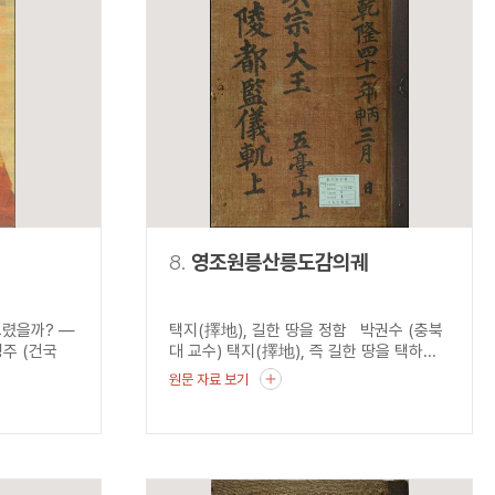
8.
영조원릉산릉도감의궤
그렸을까? ―
택지(擇地), 길한 땅을 정함 박권수 (충북
주 (건국
대 교수) 택지(擇地), 즉 길한 땅을 택하...
원문 자료 보기