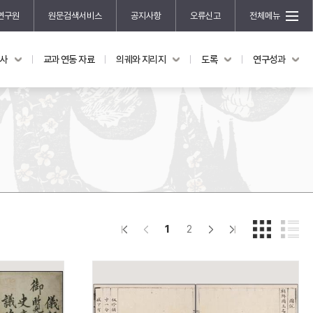
연구원
원문검색서비스
공지사항
오류신고
전체메뉴
국사
교과 연동 자료
의궤와 지리지
도록
연구성과
도록
연구성과
전시 도록
한국학 연구 용역 사업
규장각 소장품 해설
한국학 저술지원 사업
한국학 연구클러스터 사업
한국학 학술대회
신진학자 초청 연구교류 사업
규장각-솔벗 연구비 지원 사업
1
2
규장각-산기 연구비 지원 사업
연구논문
기획연구
홍재 한국학 펠로십 프로그램