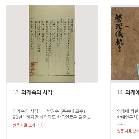
13.
의궤속의 시각
14.
의궤에
의궤속의 시각 박권수 (충북대 교수)
의궤에 찍힌
80년대까지만 하더라도 한국인들은 결혼...
학예연구사)
그...
원문 자료 보기
원문 자료 보