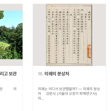
그리고 보관
16.
의궤의 분상처
고 보관 의
의궤는 어디서 보관했을까? ― 의궤의 분상
처 강문식 (서울대 규장각 학예연구사)
의...