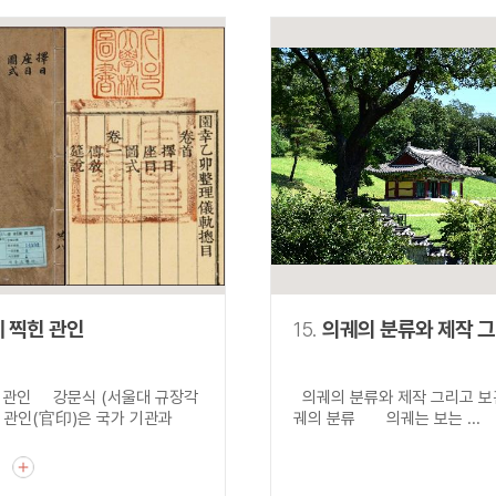
 찍힌 관인
15.
의궤의 분류와 제작 
 관인 강문식 (서울대 규장각
의궤의 분류와 제작 그리
 관인(官印)은 국가 기관과
궤의 분류 의궤는 보는 ...
기