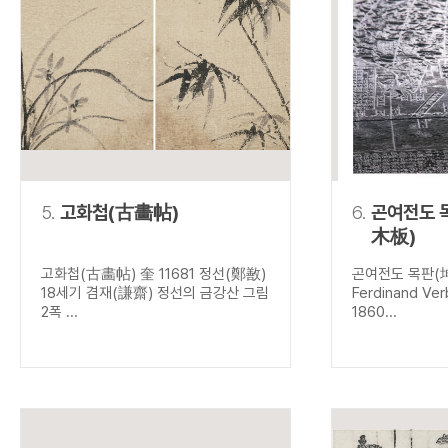
5.
고화첩(古畵帖)
6.
곤여전도 
木板)
고화첩(古畵帖) 奎 11681 정선(鄭敾)
곤여전도 목판(
18세기 겸재(謙齋) 정선의 금강산 그림
Ferdinand V
2폭 ...
1860...