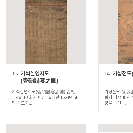
13.
기석설연지도
14.
기성전도
(耆碩設宴之圖)
기석설연지도(耆碩設宴之圖) 古軸
기성전도(箕城全圖
1149-10 화자 미상 1621년 1621년 열
화자 미상 18세
린 기로회...
경을 그린 ...