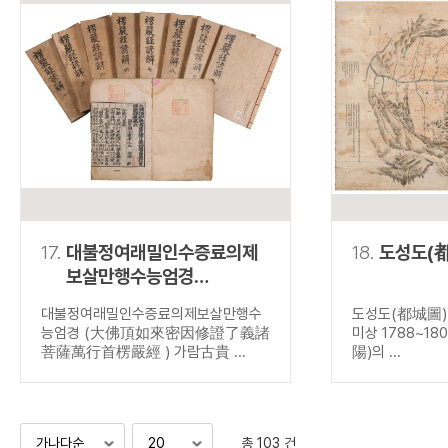
17.
대불정여래밀인수증료의제
18.
도성도(
보살만행수능엄경
(大佛頂如來密因修證了
대불정여래밀인수증료의제보살만행수
도성도(都城圖) 
義諸菩薩萬行首楞嚴經 )
능엄경 (大佛頂如來密因修證了義諸
미상 1788~18
菩薩萬行首楞嚴經 ) 가람古貴 ...
陽)의 ...
총 103 건