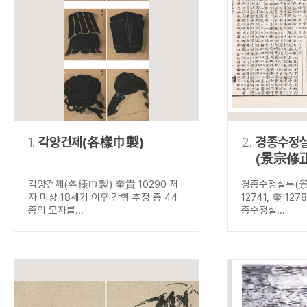
연산자
사용 예
“정조”와 “정약
AND
정조 AND 정약용
색
OR
정조 OR 정약용
“정조” 또는 “정
“정조”가 나온 후
NOT
정조 NOT 정약용
료를 검색
동시에 여러 개의 연산자를 사용할 수 있습니다.
1.
각양건제(各樣巾製)
2.
경종수정
(景宗修
각양건제(各樣巾製) 奎貴 10290 저
경종수정실록(
자 미상 18세기 이후 간행 추정 총 44
12741, 奎 127
종의 모자를...
종수정실...