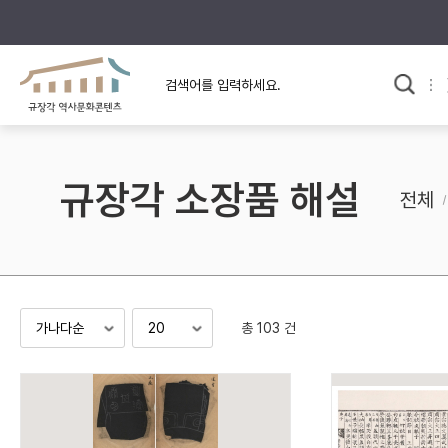
규장각의 어제와 오늘
사료와 문학으로 본
교
한국사
규장각 칼럼
고전문학 속 옛 사람들
규장각 소장품 해설
규장각 소개영상
고대
전체
고려
조선 전기
조선 후기
근대
총 103 건
검색하기
다시쓰
검색 연산자 사용안내