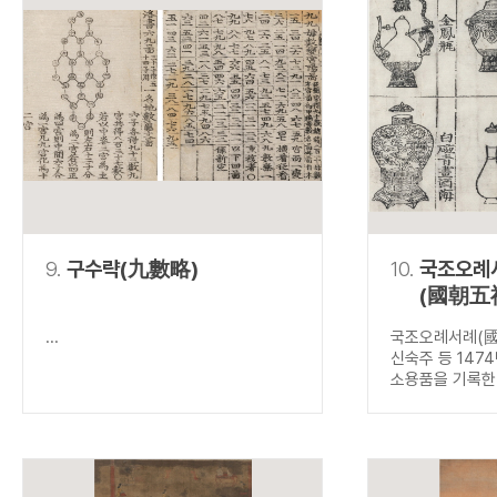
9.
구수략(九數略)
10.
국조오례
(國朝五
...
국조오례서례(國
신숙주 등 147
소용품을 기록한.