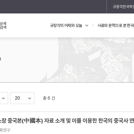
규장각한국학
상세
규장각의 어제와 오늘
사료와 문학으로 본 한
교과 연동 자료
의궤와 지리지
검색
의궤를 통해 본 왕실 생활
지리지 이야기
구
총 6 건
기
소장 중국본(中國本) 자료 소개 및 이를 이용한 한국의 중국사 
획연구