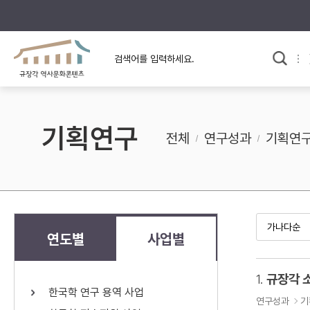
규장각의 어제와 오늘
사료와 문학으로 본
한국사
규장각 칼럼
고전문학 속 옛 사람들
기획연구
규장각 소개영상
고대
전체
연구성과
기획연
고려
조선 전기
조선 후기
근대
연도별
사업별
검색하기
다시쓰
1.
규장각 
한국학 연구 용역 사업
검색 연산자 사용안내
연구성과
기