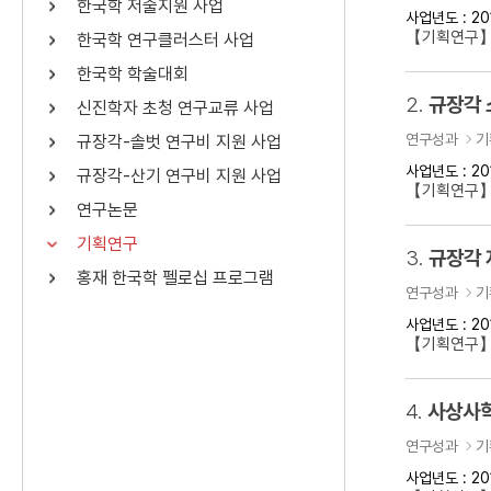
한국학 저술지원 사업
사업년도 : 20
연산자
사용 예
【기획연구】
한국학 연구클러스터 사업
“정조”와 “정약
AND
정조 AND 정약용
한국학 학술대회
색
2.
규장각 
신진학자 초청 연구교류 사업
OR
정조 OR 정약용
“정조” 또는 “정
연구성과
기
규장각-솔벗 연구비 지원 사업
“정조”가 나온 후
NOT
정조 NOT 정약용
료를 검색
사업년도 : 20
규장각-산기 연구비 지원 사업
【기획연구
연구논문
동시에 여러 개의 연산자를 사용할 수 있습니다.
기획연구
3.
규장각 
홍재 한국학 펠로십 프로그램
연구성과
기
사업년도 : 20
【기획연구】
4.
사상사학
연구성과
기
사업년도 : 20