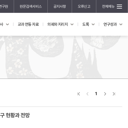
연구원
원문검색서비스
공지사항
오류신고
전체메뉴
국사
교과 연동 자료
의궤와 지리지
도록
연구성과
도록
연구성과
전시 도록
한국학 연구 용역 사업
규장각 소장품 해설
한국학 저술지원 사업
한국학 연구클러스터 사업
한국학 학술대회
신진학자 초청 연구교류 사업
규장각-솔벗 연구비 지원 사업
1
규장각-산기 연구비 지원 사업
연구논문
기획연구
연구 현황과 전망
홍재 한국학 펠로십 프로그램