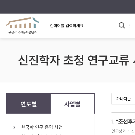
규장각의 어제와 오늘
사료와 문학으로 본
교
한국사
규장각 칼럼
고전문학 속 옛 사람들
신진학자 초청 연구교류
규장각 소개영상
고대
고려
조선 전기
조선 후기
근대
연도별
사업별
검색하기
다시쓰
1.
한국학 연구 용역 사업
검색 연산자 사용안내
연구성과
신