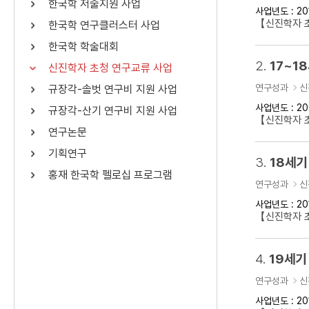
한국학 저술지원 사업
사업년도 : 20
연산자
사용 예
【신진학자 
한국학 연구클러스터 사업
“정조”와 “정약
AND
정조 AND 정약용
한국학 학술대회
색
2.
17~1
신진학자 초청 연구교류 사업
OR
정조 OR 정약용
“정조” 또는 “정
연구성과
신
규장각-솔벗 연구비 지원 사업
“정조”가 나온 후
NOT
정조 NOT 정약용
료를 검색
사업년도 : 20
규장각-산기 연구비 지원 사업
【신진학자 
연구논문
동시에 여러 개의 연산자를 사용할 수 있습니다.
기획연구
3.
18세기
홍재 한국학 펠로십 프로그램
연구성과
신
사업년도 : 20
【신진학자 
4.
19세기
연구성과
신
사업년도 : 20