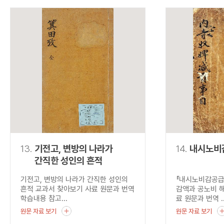
13.
기전고, 변방의 나라가
14.
내시노비
간직한 성인의 흔적
기전고, 변방의 나라가 간직한 성인의
『내시노비감공급
흔적 교과서 찾아보기 사료 원문과 번역
감액과 공노비 
학습내용 참고...
료 원문과 번역 ..
원문 자료 보기
원문 자료 보기