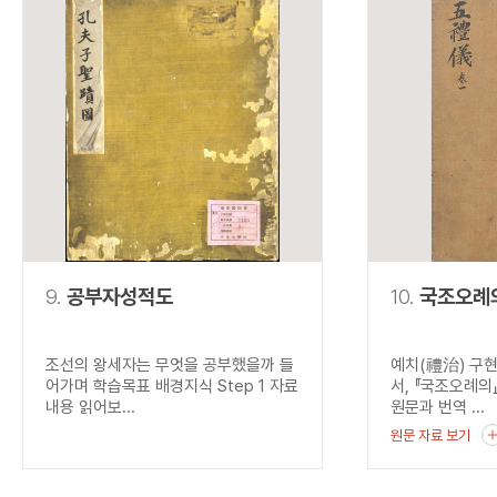
9.
공부자성적도
10.
국조오례
조선의 왕세자는 무엇을 공부했을까 들
예치(禮治) 구
어가며 학습목표 배경지식 Step 1 자료
서, 『국조오례의
내용 읽어보...
원문과 번역 ...
원문 자료 보기