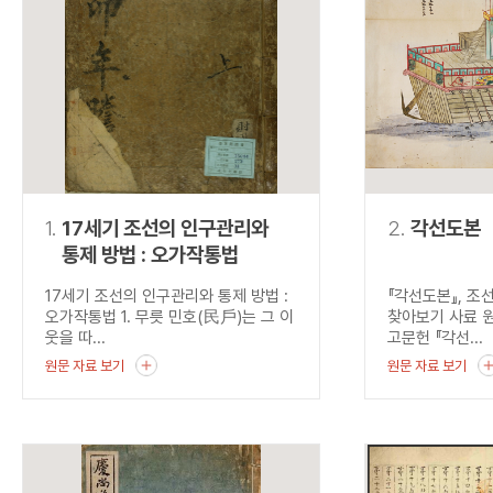
연산자
사용 예
“정조”와 “정약
AND
정조 AND 정약용
색
OR
정조 OR 정약용
“정조” 또는 “정
“정조”가 나온 후
NOT
정조 NOT 정약용
료를 검색
동시에 여러 개의 연산자를 사용할 수 있습니다.
1.
17세기 조선의 인구관리와
2.
각선도본
통제 방법 : 오가작통법
17세기 조선의 인구관리와 통제 방법 :
『각선도본』, 조
오가작통법 1. 무릇 민호(民戶)는 그 이
찾아보기 사료 
웃을 따...
고문헌 『각선...
원문 자료 보기
원문 자료 보기