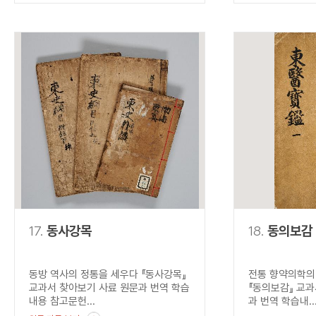
17.
동사강목
18.
동의보감
동방 역사의 정통을 세우다 『동사강목』
전통 향약의학의
교과서 찾아보기 사료 원문과 번역 학습
『동의보감』 교과
내용 참고문헌...
과 번역 학습내..