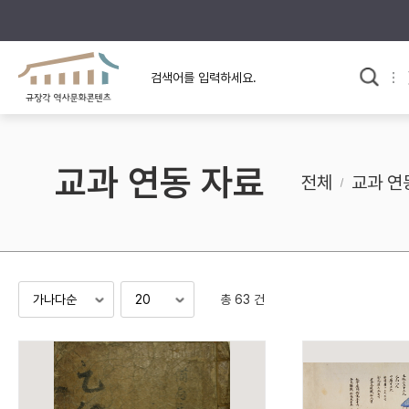
규장각의 어제와 오늘
사료와 문학으로 본
교
한국사
규장각 칼럼
고전문학 속 옛 사람들
교과 연동 자료
규장각 소개영상
고대
전체
교과 연
고려
조선 전기
조선 후기
근대
총 63 건
검색하기
다시쓰
검색 연산자 사용안내