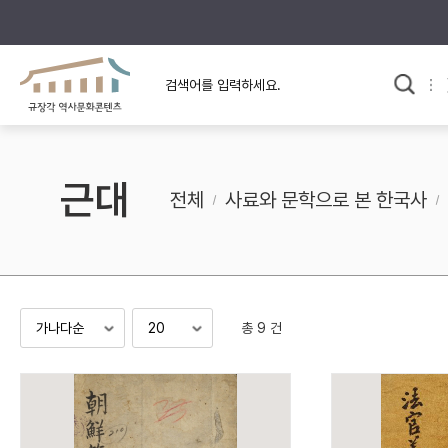
규장각의 어제와 오늘
사료와 문학으로 본
교
한국사
규장각 칼럼
고전문학 속 옛 사람들
근대
규장각 소개영상
고대
전체
사료와 문학으로 본 한국사
고려
조선 전기
조선 후기
근대
총 9 건
검색하기
다시쓰
검색 연산자 사용안내