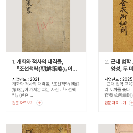
연산자
사용 예
“정조”와 “정약
AND
정조 AND 정약용
색
OR
정조 OR 정약용
“정조” 또는 “정
“정조”가 나온 후
NOT
정조 NOT 정약용
료를 검색
동시에 여러 개의 연산자를 사용할 수 있습니다.
1.
개화와 척사의 대격돌,
2.
근대 법학
『조선책략(朝鮮策略)』이
양성, 두 
가져온 파문
『법관양
사업년도 : 2021
사업년도 : 2025
(法官養成
개화와 척사의 대격돌, 『조선책략(朝鮮
근대 법학 교육과
본 법관양
策略)』이 가져온 파문 사진 : 『조선책
리 토끼를 좇다
략』 (한은 ...
官養成所細則).
원문 자료 보기
원문 자료 보기