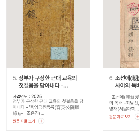
5.
정부가 구상한 근대 교육의
6.
조선애(朝
첫걸음을 담아내다 -
사이의 독배 -최남
『육영공원등록
『國民朝
사업년도 : 2025
조선애(朝鮮愛)
(育英公院謄錄)』-
정부가 구상한 근대 교육의 첫걸음을 담
의 독배 -최남
아내다 -『육영공원등록(育英公院謄
명재(서울대학..
錄)』- 조은진(...
원문 자료 보기
원문 자료 보기