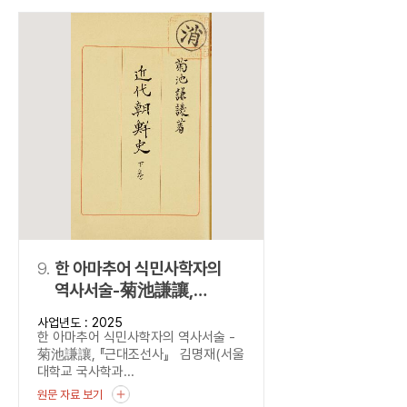
9.
한 아마추어 식민사학자의
역사서술-菊池謙讓,
『근대조선사』
사업년도 : 2025
한 아마추어 식민사학자의 역사서술 -
菊池謙讓, 『근대조선사』 김명재(서울
대학교 국사학과...
원문 자료 보기