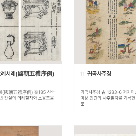
오례서례(國朝五禮序例)
11.
귀곡사주경
(國朝五禮序例) 奎185 신숙
귀곡사주경 古 1283-6 저자
74년 왕실의 의례절차와 소용품을
미상 인간의 사주팔자를 기록한 
분...