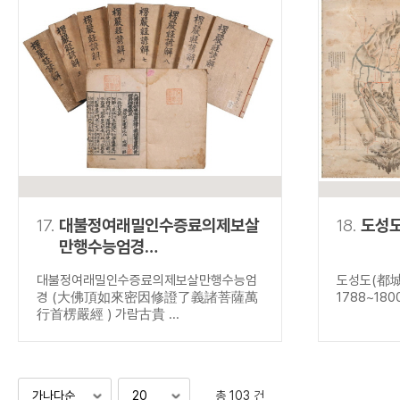
17.
대불정여래밀인수증료의제보살
18.
도성
만행수능엄경
(大佛頂如來密因修證了義
대불정여래밀인수증료의제보살만행수능엄
도성도(都城
諸菩薩萬行首楞嚴經 )
경 (大佛頂如來密因修證了義諸菩薩萬
1788~180
行首楞嚴經 ) 가람古貴 ...
총 103 건