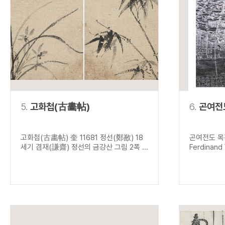
5.
고화첩(古畵帖)
6.
곤여전
고화첩(古畵帖) 奎 11681 정선(鄭敾) 18
곤여전도 목
세기 겸재(謙齋) 정선의 금강산 그림 2폭 ...
Ferdinand