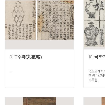
9.
구수략(九數略)
10.
국조
...
국조오례서례
주 등 14
기록한...