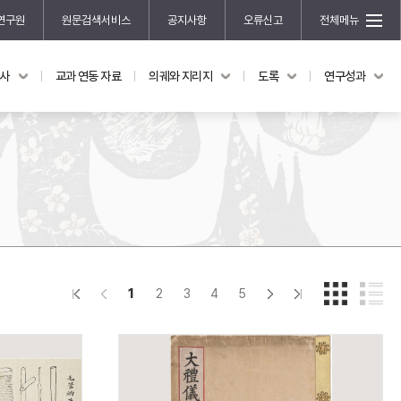
연구원
원문검색서비스
공지사항
오류신고
전체메뉴
국사
교과 연동 자료
의궤와 지리지
도록
연구성과
도록
연구성과
전시 도록
한국학 연구 용역 사업
규장각 소장품 해설
한국학 저술지원 사업
한국학 연구클러스터 사업
한국학 학술대회
신진학자 초청 연구교류 사업
규장각-솔벗 연구비 지원 사업
1
2
3
4
5
규장각-산기 연구비 지원 사업
연구논문
기획연구
홍재 한국학 펠로십 프로그램