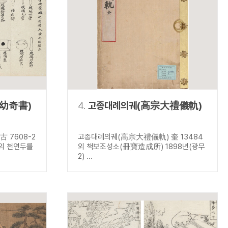
幼奇書)
4.
고종대례의궤(高宗大禮儀軌)
 7608-2
고종대례의궤(高宗大禮儀軌) 奎 13484
들의 천연두를
외 책보조성소(冊寶造成所) 1898년(광무
2) ...