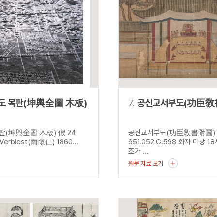
도 목판(坤輿全圖 木板)
7.
공신교서부도(功臣敎
판(坤輿全圖 木板) 假 24
공신교서부도(功臣敎書附圖)
 Verbiest(南懷仁) 1860...
951.052.G.598 화자 미상 1
조가 ...
원문 자료 보기