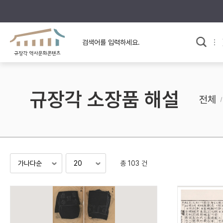
규장각의 어제와 오늘
사료와 문학으로 본
한국사
규장각 칼럼
고전문학 속 옛 사람들
규장각 소장품 해설
규장각 소개영상
고대
전체
고려
조선 전기
조선 후기
근대
총 103 건
검색하기
다시쓰
검색 연산자 사용안내