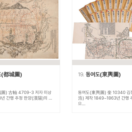
도(都城圖)
19.
동여도(東輿圖)
圖) 古軸 4709-3 저자 미상
동여도(東輿圖) 奎 10340 
0년 간행 추정 한양(漢陽)의 ...
浩) 제작 1849~1863년 간행
으...