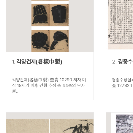
연산자
사용 예
“정조”와 “정약
AND
정조 AND 정약용
색
OR
정조 OR 정약용
“정조” 또는 “정
“정조”가 나온 후
NOT
정조 NOT 정약용
료를 검색
동시에 여러 개의 연산자를 사용할 수 있습니다.
1.
각양건제(各樣巾製)
2.
경종수
각양건제(各樣巾製) 奎貴 10290 저자 미
경종수정실록
상 18세기 이후 간행 추정 총 44종의 모자
奎 12782 
를...