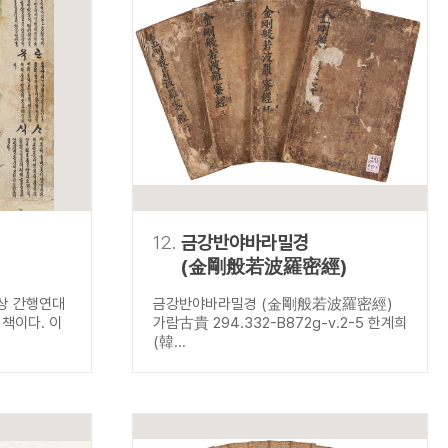
12.
금강반야바라밀경
(金剛般若波羅密經)
미상 간행연대
금강반야바라밀경 (金剛般若波羅密經)
책이다. 이
가람古貴 294.332-B872g-v.2-5 한계희
(韓...