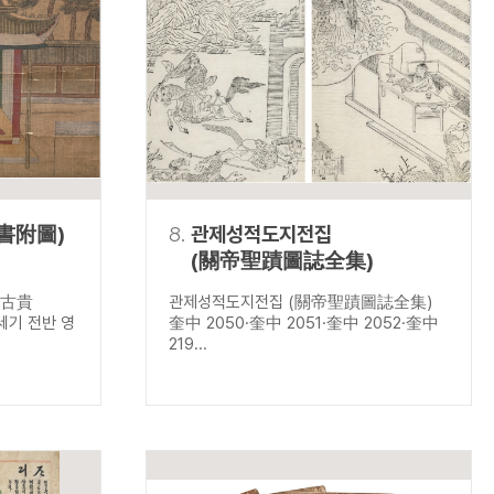
書附圖)
8.
관제성적도지전집
(關帝聖蹟圖誌全集)
 古貴
관제성적도지전집 (關帝聖蹟圖誌全集)
8세기 전반 영
奎中 2050·奎中 2051·奎中 2052·奎中
219...