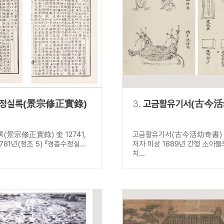
설명
용”이 동시에 포함된 자료를 검
약용”이 포함된 자료를 검색
 “정약용”이 나오지 않는 자
정실록(景宗修正實錄)
3.
고금활유기서(古今活
(景宗修正實錄) 奎 12741,
고금활유기서(古今活幼奇書) 古
1781년(정조 5) 『경종수정실...
저자 미상 1889년 간행 소아
치...