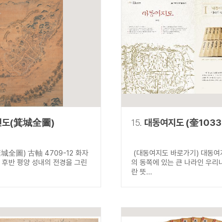
전도(箕城全圖)
15.
대동여지도 (奎1033
城全圖) 古軸 4709-12 화자
(대동여지도 바로가기) 대동여
기 후반 평양 성내의 전경을 그린
의 동쪽에 있는 큰 나라인 우리
란 뜻...