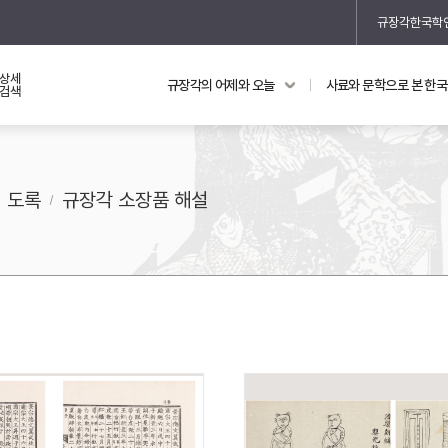
규장각한국학
상세
규장각의 어제와 오늘
사료와 문학으로 본 한
교과 연동 자료
의궤와 지리지
검색
의궤를 통해 본 왕실 생활
지리지 이야기
도록
규장각 소장품 해설
기