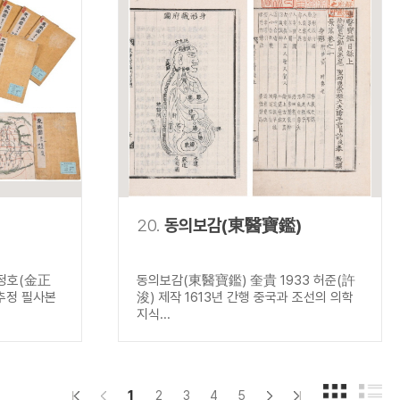
20.
동의보감(東醫寶鑑)
김정호(金正
동의보감(東醫寶鑑) 奎貴 1933 허준(許
 추정 필사본
浚) 제작 1613년 간행 중국과 조선의 의학
지식...
1
2
3
4
5