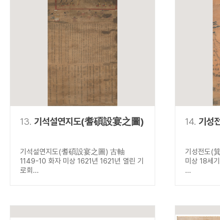
13.
기석설연지도(耆碩設宴之圖)
14.
기성
기석설연지도(耆碩設宴之圖) 古軸
기성전도(箕
1149-10 화자 미상 1621년 1621년 열린 기
미상 18세
로회...
...