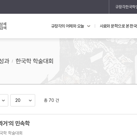
규장각한국학
상세
규장각의 어제와 오늘
사료와 문학으로 본 한
교과 연동 자료
의궤와 지리지
검색
의궤를 통해 본 왕실 생활
지리지 이야기
성과
한국학 학술대회
총 70 건
기
과거'의 민속학
국학 학술대회