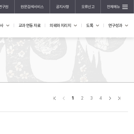
연구원
원문검색서비스
공지사항
오류신고
전체메뉴
국사
교과 연동 자료
의궤와 지리지
도록
연구성과
도록
연구성과
전시 도록
한국학 연구 용역 사업
규장각 소장품 해설
한국학 저술지원 사업
한국학 연구클러스터 사업
한국학 학술대회
신진학자 초청 연구교류 사업
규장각-솔벗 연구비 지원 사업
1
2
3
4
규장각-산기 연구비 지원 사업
연구논문
기획연구
홍재 한국학 펠로십 프로그램