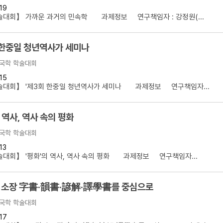
19
설명
술대회】 가까운 과거의 민속학 과제정보 연구책임자 : 강정원(...
용”이 동시에 포함된 자료를 검
 한중일 청년역사가 세미나
약용”이 포함된 자료를 검색
국학 학술대회
 “정약용”이 나오지 않는 자
15
술대회】 '제3회 한중일 청년역사가 세미나 과제정보 연구책임자...
 역사, 역사 속의 평화
국학 학술대회
13
대회】 '평화'의 역사, 역사 속의 평화 과제정보 연구책임자...
 소장 字書·韻書·諺解·譯學書를 중심으로
국학 학술대회
17