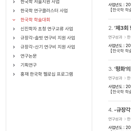
한국학 저술지원 사업
사업년도 : 20
연산자
사용 예
【한국학 학
한국학 연구클러스터 사업
“정조”와 “정약
AND
정조 AND 정약용
한국학 학술대회
색
2.
'제3회
신진학자 초청 연구교류 사업
OR
정조 OR 정약용
“정조” 또는 “정
연구성과
한
규장각-솔벗 연구비 지원 사업
“정조”가 나온 후
NOT
정조 NOT 정약용
료를 검색
사업년도 : 20
규장각-산기 연구비 지원 사업
【한국학 학
연구논문
동시에 여러 개의 연산자를 사용할 수 있습니다.
기획연구
3.
'평화'의
홍재 한국학 펠로십 프로그램
연구성과
한
사업년도 : 20
【한국학 학술
4.
-규장각
연구성과
한
사업년도 : 20