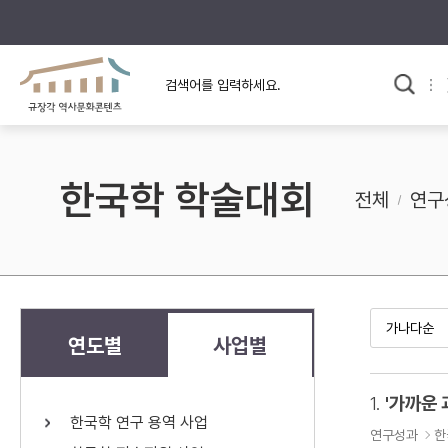
규장각의 어제와 오늘
사료와 문학으로 본
한국사
규장각 칼럼
고전문학 속 옛 사람들
한국학 학술대회
규장각 소개영상
고대
전체
연구
고려
조선 전기
조선 후기
근대
연도별
사업별
검색하기
다시쓰
1.
'가까운 
한국학 연구 용역 사업
검색 연산자 사용안내
연구성과
한