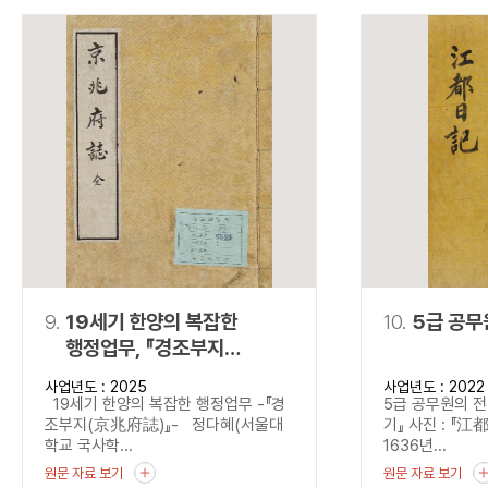
9.
19세기 한양의 복잡한
10.
5급 공무
행정업무, 『경조부지
(京兆府誌)』
사업년도 : 2025
사업년도 : 2022
19세기 한양의 복잡한 행정업무 -『경
5급 공무원의 전
조부지(京兆府誌)』- 정다혜(서울대
기』 사진 : 『江
학교 국사학...
1636년...
원문 자료 보기
원문 자료 보기