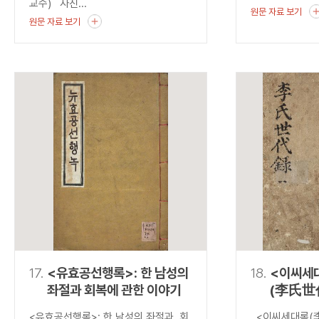
교수) 사진...
원문 자료 보기
원문 자료 보기
17.
<유효공선행록>: 한 남성의
18.
<이씨세
좌절과 회복에 관한 이야기
(李氏世
발견하는
<유효공선행록>: 한 남성의 좌절과 회
<이씨세대록(