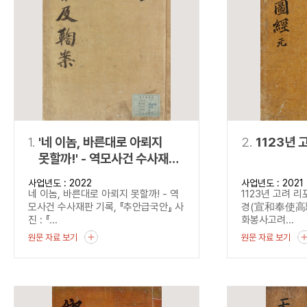
연산자
사용 예
“정조”와 “정약
AND
정조 AND 정약용
색
OR
정조 OR 정약용
“정조” 또는 “정
“정조”가 나온 후
NOT
정조 NOT 정약용
료를 검색
동시에 여러 개의 연산자를 사용할 수 있습니다.
1.
'네 이놈, 바른대로 아뢰지
2.
1123년 
못할까!' - 역모사건 수사재판
기록, 『추안급국안』
사업년도 : 2022
사업년도 : 2021
네 이놈, 바른대로 아뢰지 못할까! - 역
1123년 고려 
모사건 수사재판 기록, 『추안급국안』 사
경(宣和奉使高驪圖
진 : 『...
화봉사고려...
원문 자료 보기
원문 자료 보기