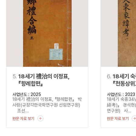
5.
18세기 禮治의 이정표,
6.
18세기 
『향례합편』
『천동상위
사업년도 : 2025
사업년도 : 2023
18세기 禮治의 이정표, 『향례합편』 박
18세기 숙종3
사랑(규장각한국학연구원 선임연구원)
緯考)』 경석현
조선...
연구원) 사...
원문 자료 보기
원문 자료 보기