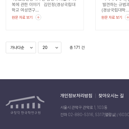
균열
복에 관한 이야기 김민정(경상국립대
발견하는 규범과
학교 여성연구...
(경상국립대학..
원문 자료 보기
원문 자료 보기
총 171 건
개인정보처리방침
찾아오시는 길
서울시 관악구 관악로 1, 103동
전화 02-880-5316, 5317(열람실) / 603