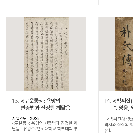
13.
<구운몽> : 욕망의
14.
<박씨전(
변증법과 진정한 깨달음
속 영웅,
경계를 넘
사업년도 : 2023
<박씨전(朴氏傳
<구운몽>: 욕망의 변증법과 진정한 깨
역사와 상상의 
달음 유광수(연세대학교 학부대학 부
(경...