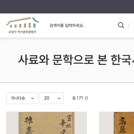
규장각의 어제와 오늘
사료와 문학으로 본
교
한국사
규장각 칼럼
고전문학 속 옛 사람들
사료와 문학으로 본 한국
규장각 소개영상
고대
고려
조선 전기
조선 후기
근대
총 171 건
검색하기
다시쓰
검색 연산자 사용안내