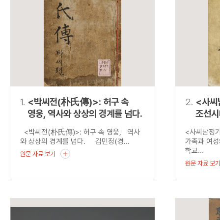
연산자
사용 예
“정조”와 “정약
AND
정조 AND 정약용
색
OR
정조 OR 정약용
“정조” 또는 “정
“정조”가 나온 후
NOT
정조 NOT 정약용
료를 검색
동시에 여러 개의 연산자를 사용할 수 있습니다.
1.
<박씨전(朴氏傳)>: 허구 속
2.
<사씨
영웅, 역사와 상상의 경계를 넘다.
조선시
<박씨전(朴氏傳)>: 허구 속 영웅, 역사
<사씨남정
와 상상의 경계를 넘다. 김민정(경...
가족과 여
학교...
원문 자료 보기
원문 자료 보