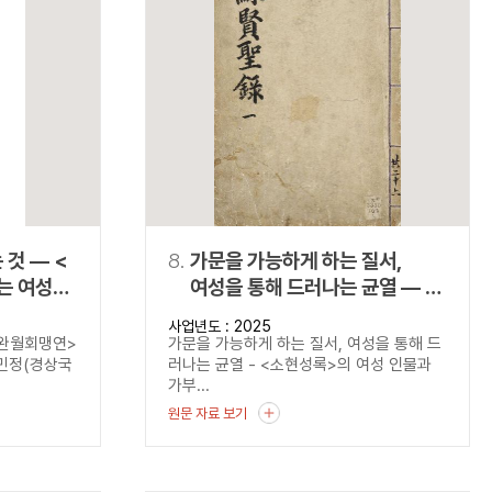
것 ― <
8.
가문을 가능하게 하는 질서,
는 여성의
여성을 통해 드러나는 균열 ― <
소현성록>의 여성 인물과
사업년도 : 2025
가부장제의 작동 방식
<완월회맹연>
가문을 가능하게 하는 질서, 여성을 통해 드
김민정(경상국
러나는 균열 - <소현성록>의 여성 인물과
가부...
원문 자료 보기