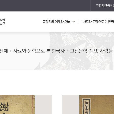
규장각한국학
상세
규장각의 어제와 오늘
사료와 문학으로 본 한
교과 연동 자료
의궤와 지리지
검색
의궤를 통해 본 왕실 생활
지리지 이야기
전체
사료와 문학으로 본 한국사
고전문학 속 옛 사람들
기