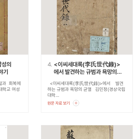
남성의
4.
<이씨세대록(李氏世代錄)>
야기
에서 발견하는 규범과 욕망의
균열
좌절과 회복에
<이씨세대록(李氏世代錄)>에서 발견
대학교 여성
하는 규범과 욕망의 균열 김민정(경상국립
대학...
원문 자료 보기