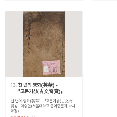
13.
천 년의 영화(英華) -
『고문기상(古文奇賞)』
천 년의 영화(英華) - 『고문기상(古文奇
賞)』 이승연(서울대학교 중어중문과 박사
과정)...