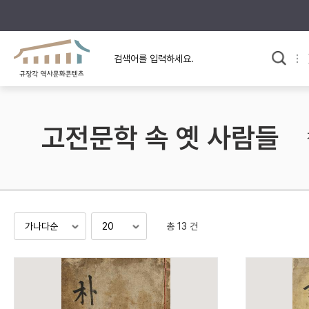
규장각의 어제와 오늘
사료와 문학으로 본
한국사
규장각 칼럼
고전문학 속 옛 사람들
고전문학 속 옛 사람들
규장각 소개영상
고대
고려
조선 전기
조선 후기
근대
총 13 건
검색하기
다시쓰
검색 연산자 사용안내