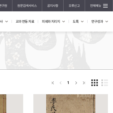
연구원
원문검색서비스
공지사항
오류신고
전체메뉴
국사
교과 연동 자료
의궤와 지리지
도록
연구성과
도록
연구성과
전시 도록
한국학 연구 용역 사업
규장각 소장품 해설
한국학 저술지원 사업
한국학 연구클러스터 사업
한국학 학술대회
신진학자 초청 연구교류 사업
규장각-솔벗 연구비 지원 사업
1
규장각-산기 연구비 지원 사업
연구논문
기획연구
홍재 한국학 펠로십 프로그램