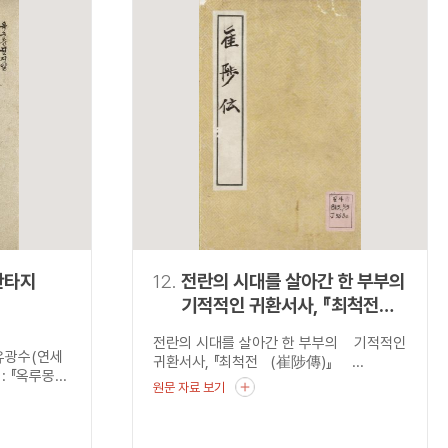
판타지
12.
전란의 시대를 살아간 한 부부의
기적적인 귀환서사, 『최척전
(崔陟傳)』
전란의 시대를 살아간 한 부부의 기적적인
유광수(연세
귀환서사, 『최척전 (崔陟傳)』 ...
『옥루몽...
원문 자료 보기