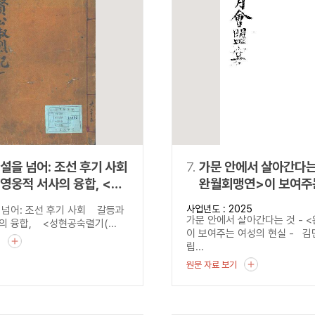
설을 넘어: 조선 후기 사회
7.
가문 안에서 살아간다는 
영웅적 서사의 융합, <
완월회맹연>이 보여주
숙렬기
현실
사업년도 : 2025
 넘어: 조선 후기 사회 갈등과
公淑烈記)>
가문 안에서 살아간다는 것 - 
의 융합, <성현공숙렬기(...
이 보여주는 여성의 현실 - 
기
립...
원문 자료 보기