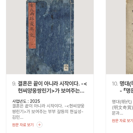
9.
결혼은 끝이 아니라 시작이다. -<
10.
명대(
현씨양웅쌍린기>가 보여주는
- 『
부부 갈등의 현실성-
사업년도 : 2025
명대(明代)
결혼은 끝이 아니라 시작이다. -<현씨양웅
(明文奇賞)
쌍린기>가 보여주는 부부 갈등의 현실성-
문과...
김민...
원문 자료 보
원문 자료 보기