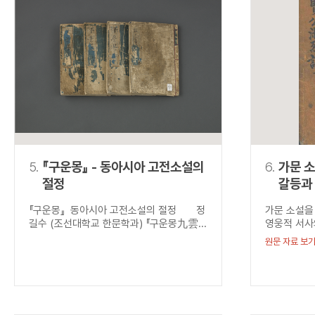
5.
『구운몽』 - 동아시아 고전소설의
6.
가문 소
절정
갈등과 
성현공
『구운몽』 동아시아 고전소설의 절정 정
가문 소설을
(聖賢
길수 (조선대학교 한문학과) 『구운몽九雲...
영웅적 서사
원문 자료 보