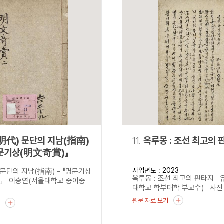
明代) 문단의 지남(指南)
11.
옥루몽 : 조선 최고의 
명문기상(明文奇賞)』
사업년도 : 2023
 문단의 지남(指南) - 『명문기상
옥루몽 : 조선 최고의 판타지 
』 이승연(서울대학교 중어중
대학교 학부대학 부교수) 사진 : 
원문 자료 보기
기