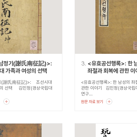
설명
용”이 동시에 포함된 자료를 검
약용”이 포함된 자료를 검색
 “정약용”이 나오지 않는 자
남정기(謝氏南征記)>:
3.
<유효공선행록>: 한 
대 가족과 여성의 선택
좌절과 회복에 관한 이
기(謝氏南征記)>: 조선시대
<유효공선행록>: 한 남성의 
성의 선택 김민정(경상국립대
관한 이야기 김민정(경상국립
연구...
기
원문 자료 보기