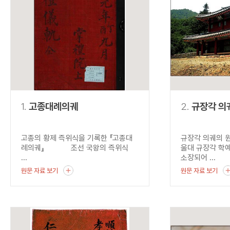
연산자
사용 예
“정조”와 “정약
AND
정조 AND 정약용
색
OR
정조 OR 정약용
“정조” 또는 “정
“정조”가 나온 후
NOT
정조 NOT 정약용
료를 검색
동시에 여러 개의 연산자를 사용할 수 있습니다.
1.
고종대례의궤
2.
규장각 의
고종의 황제 즉위식을 기록한 『고종대
규장각 의궤의 
례의궤』 조선 국왕의 즉위식
울대 규장각 학
...
소장되어 ...
원문 자료 보기
원문 자료 보기