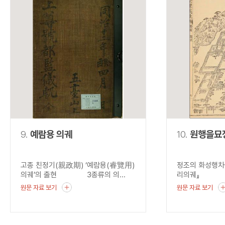
9.
예람용 의궤
10.
원행을묘
고종 친정기(親政期) ‘예람용(睿覽用)
정조의 화성행차
의궤’의 출현 3종류의 의...
리의궤』 혜경
원문 자료 보기
원문 자료 보기