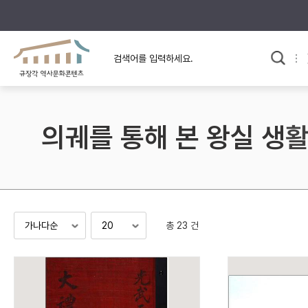
규장각의 어제와 오늘
사료와 문학으로 본
교
한국사
규장각 칼럼
고전문학 속 옛 사람들
의궤를 통해 본 왕실 생
규장각 소개영상
고대
고려
조선 전기
조선 후기
근대
총 23 건
검색하기
다시쓰
검색 연산자 사용안내