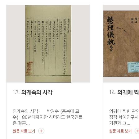
13.
의궤속의 시각
14.
의궤에 찍
의궤속의 시각 박권수 (충북대 교
의궤에 찍힌 관
수) 80년대까지만 하더라도 한국인들
장각 학예연구사
은 결혼...
기관과 그...
원문 자료 보기
원문 자료 보기