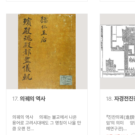
17.
의궤의 역사
18.
자경전진
의궤의 역사 의궤는 불교에서 나온
『진찬의궤(進饌儀
용어로 고려시대에도 그 명칭이 나올 만
임’의 의미 양
큼 오랜 전...
예연구관)...