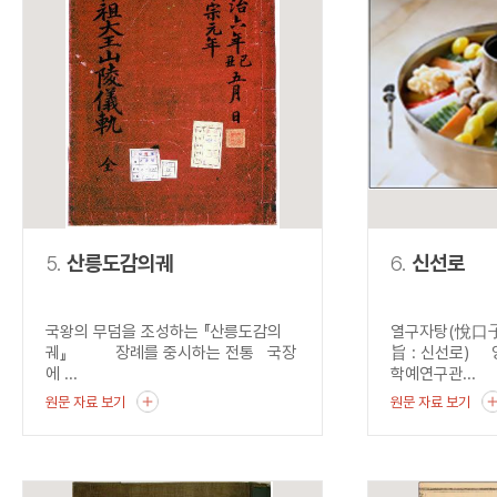
5.
산릉도감의궤
6.
신선로
국왕의 무덤을 조성하는 『산릉도감의
열구자탕(悅口子
궤』 장례를 중시하는 전통 국장
旨 : 신선로) 
에 ...
학예연구관...
원문 자료 보기
원문 자료 보기