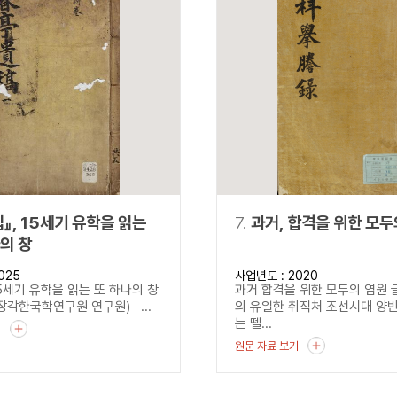
』, 15세기 유학을 읽는
7.
과거, 합격을 위한 모두
의 창
025
사업년도 : 2020
15세기 유학을 읽는 또 하나의 창
과거 합격을 위한 모두의 염원 
각한국학연구원 연구원) ...
의 유일한 취직처 조선시대 양
는 뗄...
기
원문 자료 보기