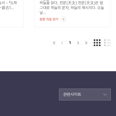
서 - 『소학
하늘을 읽다, 천문(天文) 천문(天文)은 말
一簑古1...
그대로 하늘의 문자, 하늘의 메시지다. 오늘
날...
원문 자료 보기
1
관련사이트