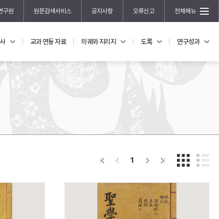
연구원
원문검색서비스
공지사항
오류신고
전체메뉴
국사
교과 연동 자료
의궤와 지리지
도록
연구성과
도록
연구성과
전시 도록
한국학 연구 용역 사업
규장각 소장품 해설
한국학 저술지원 사업
한국학 연구클러스터 사업
한국학 학술대회
신진학자 초청 연구교류 사업
규장각-솔벗 연구비 지원 사업
1
규장각-산기 연구비 지원 사업
연구논문
기획연구
홍재 한국학 펠로십 프로그램