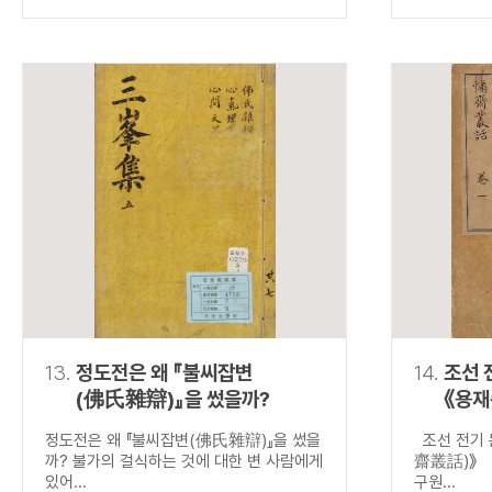
13.
정도전은 왜 『불씨잡변
14.
조선 
(佛氏雜辯)』을 썼을까?
《용재
정도전은 왜 『불씨잡변(佛氏雜辯)』을 썼을
조선 전기 
까? 불가의 걸식하는 것에 대한 변 사람에게
齋叢話)》
있어...
구원...