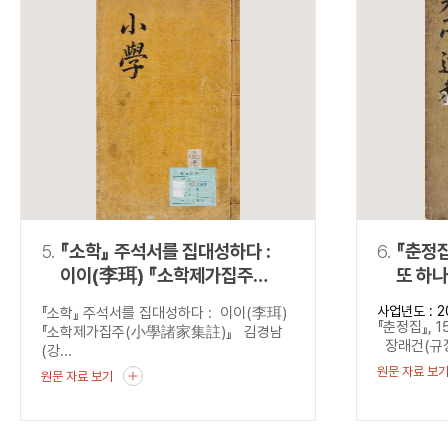
5.
『소학』 주석서를 집대성하다 :
6.
『춘정집
이이(李珥) 『소학제가집주
또 하나
(小學諸家集註)』
사업년도 : 2
『소학』 주석서를 집대성하다 : 이이(李珥)
『춘정집』, 
『소학제가집주(小學諸家集註)』 김경남
장래건(규장
(강...
원문 자료 보
원문 자료 보기