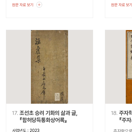
원문 자료 보기
원문 자료 보
17.
조선초 승려 기화의 삶과 글,
18.
주자학
『함허당득통화상어록』
『주자
사업년도 : 2023
주자학으로의