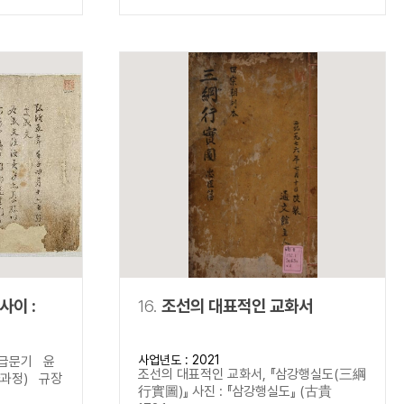
사이 :
16.
조선의 대표적인 교화서
사업년도 : 2021
별급문기 윤
조선의 대표적인 교화서, 『삼강행실도(三綱
사과정) 규장
行實圖)』 사진 : 『삼강행실도』 (古貴