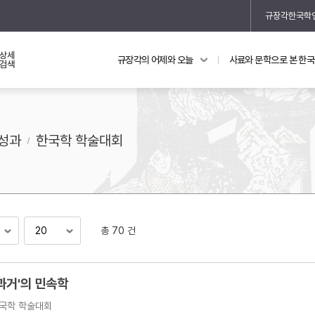
규장각한국학
상세
규장각의 어제와 오늘
사료와 문학으로 본 한
교과 연동 자료
의궤와 지리지
검색
의궤를 통해 본 왕실 생활
지리지 이야기
성과
한국학 학술대회
총 70 건
기
과거'의 민속학
국학 학술대회