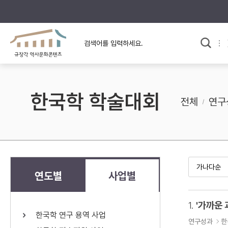
규장각의 어제와 오늘
사료와 문학으로 본
한국사
규장각 칼럼
고전문학 속 옛 사람들
한국학 학술대회
규장각 소개영상
고대
전체
연구
고려
조선 전기
조선 후기
근대
연도별
사업별
검색하기
다시쓰
1.
'가까운 
한국학 연구 용역 사업
검색 연산자 사용안내
연구성과
한