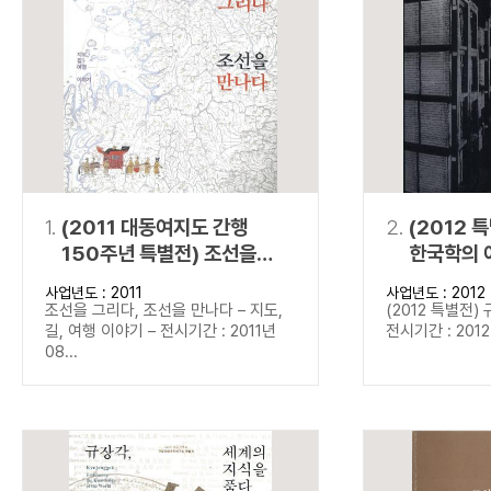
연산자
사용 예
“정조”와 “정약
AND
정조 AND 정약용
색
OR
정조 OR 정약용
“정조” 또는 “정
“정조”가 나온 후
NOT
정조 NOT 정약용
료를 검색
동시에 여러 개의 연산자를 사용할 수 있습니다.
1.
(2011 대동여지도 간행
2.
(2012 
150주년 특별전) 조선을
한국학의 
그리다, 조선을 만나다
사업년도 : 2011
사업년도 : 2012
조선을 그리다, 조선을 만나다 – 지도,
(2012 특별전)
길, 여행 이야기 – 전시기간 : 2011년
전시기간 : 2012년
08...