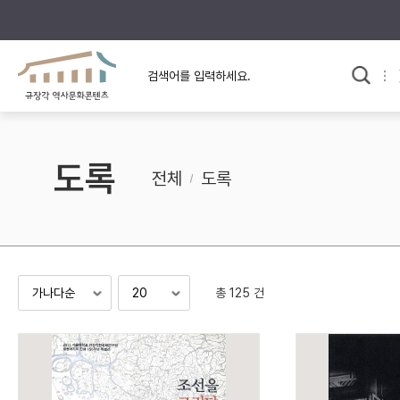
규장각의 어제와 오늘
사료와 문학으로 본
교
한국사
규장각 칼럼
고전문학 속 옛 사람들
도록
규장각 소개영상
고대
전체
도록
고려
조선 전기
조선 후기
근대
총 125 건
검색하기
다시쓰
검색 연산자 사용안내