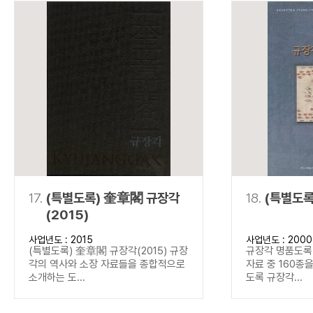
17.
(특별도록) 奎章閣 규장각
18.
(특별도록
(2015)
사업년도 : 2015
사업년도 : 2000
(특별도록) 奎章閣 규장각(2015) 규장
규장각 명품도록(
각의 역사와 소장 자료들을 종합적으로
자료 중 160종
소개하는 도...
도록 규장각...