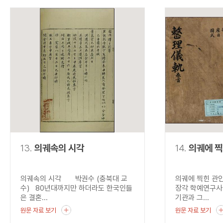
13.
의궤속의 시각
14.
의궤에 찍
의궤속의 시각 박권수 (충북대 교
의궤에 찍힌 관
수) 80년대까지만 하더라도 한국인들
장각 학예연구사
은 결혼...
기관과 그...
원문 자료 보기
원문 자료 보기