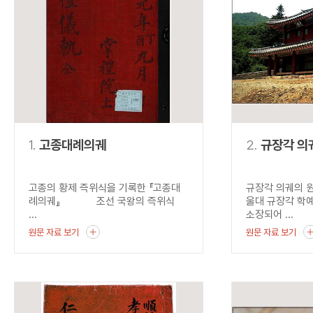
연산자
사용 예
“정조”와 “정약
AND
정조 AND 정약용
색
OR
정조 OR 정약용
“정조” 또는 “정
“정조”가 나온 후
NOT
정조 NOT 정약용
료를 검색
동시에 여러 개의 연산자를 사용할 수 있습니다.
1.
고종대례의궤
2.
규장각 의
고종의 황제 즉위식을 기록한 『고종대
규장각 의궤의 
례의궤』 조선 국왕의 즉위식
울대 규장각 학
...
소장되어 ...
원문 자료 보기
원문 자료 보기