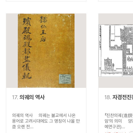
17.
의궤의 역사
18.
자경전진
의궤의 역사 의궤는 불교에서 나온
『진찬의궤(進饌儀
용어로 고려시대에도 그 명칭이 나올 만
임’의 의미 양
큼 오랜 전...
예연구관)...