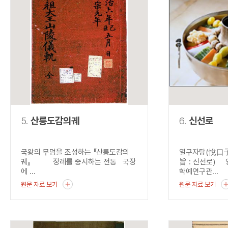
5.
산릉도감의궤
6.
신선로
국왕의 무덤을 조성하는 『산릉도감의
열구자탕(悅口子
궤』 장례를 중시하는 전통 국장
旨 : 신선로) 
에 ...
학예연구관...
원문 자료 보기
원문 자료 보기