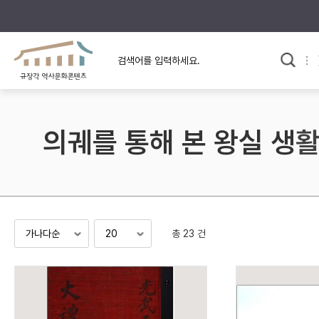
규장각의 어제와 오늘
사료와 문학으로 본
교
한국사
규장각 칼럼
고전문학 속 옛 사람들
의궤를 통해 본 왕실 생
규장각 소개영상
고대
고려
조선 전기
조선 후기
근대
총 23 건
검색하기
다시쓰
검색 연산자 사용안내