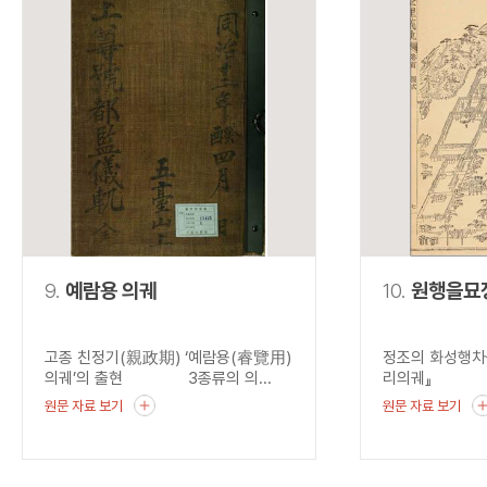
9.
예람용 의궤
10.
원행을묘
고종 친정기(親政期) ‘예람용(睿覽用)
정조의 화성행차
의궤’의 출현 3종류의 의...
리의궤』 혜경
원문 자료 보기
원문 자료 보기