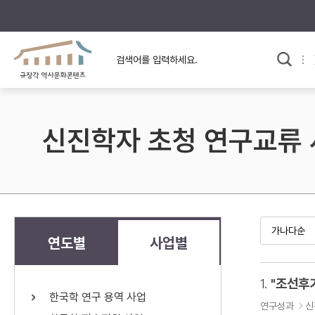
규장각의 어제와 오늘
사료와 문학으로 본
교
한국사
규장각 칼럼
고전문학 속 옛 사람들
신진학자 초청 연구교류
규장각 소개영상
고대
고려
조선 전기
조선 후기
근대
연도별
사업별
검색하기
다시쓰
1.
한국학 연구 용역 사업
검색 연산자 사용안내
연구성과
신