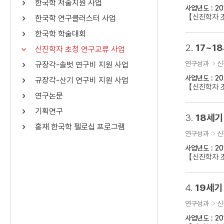
한국학 저술지원 사업
사업년도 : 20
연산자
사용 예
【신진학자 
한국학 연구클러스터 사업
“정조”와 “정약
AND
정조 AND 정약용
한국학 학술대회
색
2.
17~1
신진학자 초청 연구교류 사업
OR
정조 OR 정약용
“정조” 또는 “정
연구성과
신
규장각-솔벗 연구비 지원 사업
“정조”가 나온 후
NOT
정조 NOT 정약용
료를 검색
사업년도 : 20
규장각-산기 연구비 지원 사업
【신진학자 
연구논문
동시에 여러 개의 연산자를 사용할 수 있습니다.
기획연구
3.
18세기
홍재 한국학 펠로십 프로그램
연구성과
신
사업년도 : 20
【신진학자 
4.
19세기
연구성과
신
사업년도 : 20