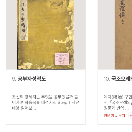
9.
공부자성적도
10.
국조오례
조선의 왕세자는 무엇을 공부했을까 들
예치(禮治) 구
어가며 학습목표 배경지식 Step 1 자료
서, 『국조오례의
내용 읽어보...
원문과 번역 ...
원문 자료 보기