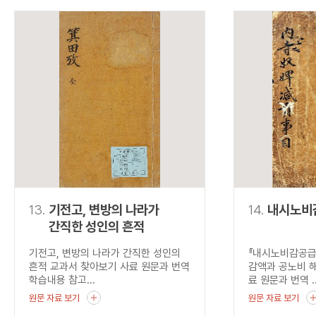
13.
기전고, 변방의 나라가
14.
내시노비
간직한 성인의 흔적
기전고, 변방의 나라가 간직한 성인의
『내시노비감공급
흔적 교과서 찾아보기 사료 원문과 번역
감액과 공노비 
학습내용 참고...
료 원문과 번역 ..
원문 자료 보기
원문 자료 보기