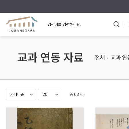
규장각의 어제와 오늘
사료와 문학으로 본
교
한국사
규장각 칼럼
고전문학 속 옛 사람들
교과 연동 자료
규장각 소개영상
고대
전체
교과 연
고려
조선 전기
조선 후기
근대
총 63 건
검색하기
다시쓰
검색 연산자 사용안내