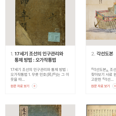
연산자
사용 예
“정조”와 “정약
AND
정조 AND 정약용
색
OR
정조 OR 정약용
“정조” 또는 “정
“정조”가 나온 후
NOT
정조 NOT 정약용
료를 검색
동시에 여러 개의 연산자를 사용할 수 있습니다.
1.
17세기 조선의 인구관리와
2.
각선도본
통제 방법 : 오가작통법
17세기 조선의 인구관리와 통제 방법 :
『각선도본』, 조
오가작통법 1. 무릇 민호(民戶)는 그 이
찾아보기 사료 
웃을 따...
고문헌 『각선...
원문 자료 보기
원문 자료 보기