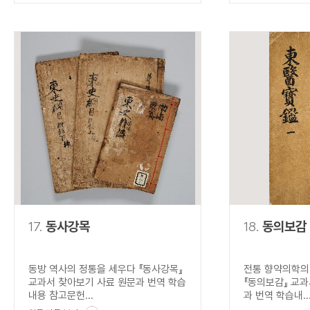
17.
동사강목
18.
동의보감
동방 역사의 정통을 세우다 『동사강목』
전통 향약의학의
교과서 찾아보기 사료 원문과 번역 학습
『동의보감』 교과
내용 참고문헌...
과 번역 학습내..