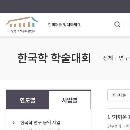
규장각의 어제와 오늘
사료와 문학으로 본
교
한국사
규장각 칼럼
고전문학 속 옛 사람들
한국학 학술대회
규장각 소개영상
고대
전체
연구
고려
조선 전기
조선 후기
근대
연도별
사업별
검색하기
다시쓰
1.
'가까운 
한국학 연구 용역 사업
검색 연산자 사용안내
연구성과
한