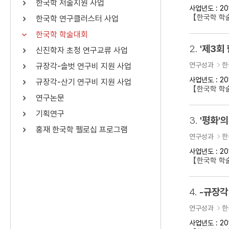
한국학 저술지원 사업
사업년도 : 20
연산자
사용 예
【한국학 학
한국학 연구클러스터 사업
“정조”와 “정약
AND
정조 AND 정약용
한국학 학술대회
색
2.
'제3회
신진학자 초청 연구교류 사업
OR
정조 OR 정약용
“정조” 또는 “정
연구성과
한
규장각-솔벗 연구비 지원 사업
“정조”가 나온 후
NOT
정조 NOT 정약용
료를 검색
사업년도 : 20
규장각-산기 연구비 지원 사업
【한국학 학
연구논문
동시에 여러 개의 연산자를 사용할 수 있습니다.
기획연구
3.
'평화'의
홍재 한국학 펠로십 프로그램
연구성과
한
사업년도 : 20
【한국학 학술
4.
-규장각
연구성과
한
사업년도 : 20