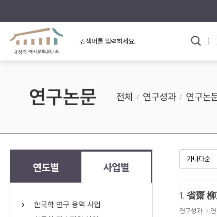
규장각의 어제와 오늘
사료와 문학으로 본
교
한국사
규장각 칼럼
고전문학 속 옛 사람들
연구논문
규장각 소개영상
고대
전체
연구성과
연구논
고려
조선 전기
조선 후기
근대
연도별
사업별
검색하기
다시쓰
1.
省齋 柳
한국학 연구 용역 사업
검색 연산자 사용안내
연구성과
연