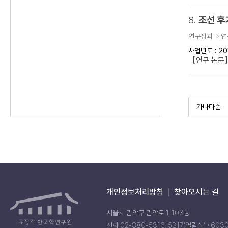
8.
조선 후
연구성과
연
사업년도 : 20
【연구 논문】
개인정보처리방침
찾아오시는 길
서울시 관악구 관악로 1, 103동
전화 02-880-5316, 5317(열람실) / 603