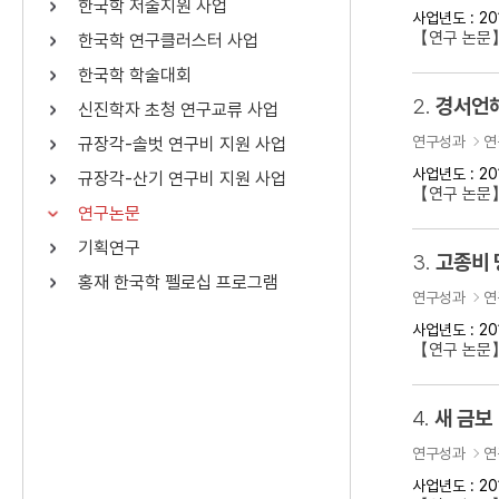
한국학 저술지원 사업
사업년도 : 20
연산자
사용 예
【연구 논문
한국학 연구클러스터 사업
“정조”와 “정약
AND
정조 AND 정약용
한국학 학술대회
색
2.
경서언해
신진학자 초청 연구교류 사업
OR
정조 OR 정약용
“정조” 또는 “정
연구성과
연
규장각-솔벗 연구비 지원 사업
“정조”가 나온 후
NOT
정조 NOT 정약용
료를 검색
사업년도 : 20
규장각-산기 연구비 지원 사업
【연구 논문
연구논문
동시에 여러 개의 연산자를 사용할 수 있습니다.
기획연구
3.
고종비 
홍재 한국학 펠로십 프로그램
연구성과
연
사업년도 : 20
【연구 논문
4.
새 금보
연구성과
연
사업년도 : 20