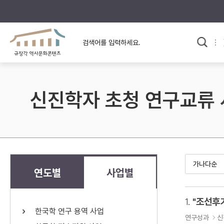
규장각의 어제와 오늘
사료와 문학으로 본
교
한국사
규장각 칼럼
고전문학 속 옛 사람들
신진학자 초청 연구교류
규장각 소개영상
고대
고려
조선 전기
조선 후기
근대
연도별
사업별
검색하기
다시쓰
1.
한국학 연구 용역 사업
검색 연산자 사용안내
연구성과
신