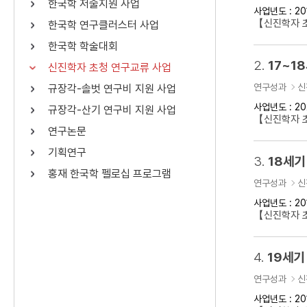
한국학 저술지원 사업
사업년도 : 20
연산자
사용 예
【신진학자 
한국학 연구클러스터 사업
“정조”와 “정약
AND
정조 AND 정약용
한국학 학술대회
색
2.
17~1
신진학자 초청 연구교류 사업
OR
정조 OR 정약용
“정조” 또는 “정
연구성과
신
규장각-솔벗 연구비 지원 사업
“정조”가 나온 후
NOT
정조 NOT 정약용
료를 검색
사업년도 : 20
규장각-산기 연구비 지원 사업
【신진학자 
연구논문
동시에 여러 개의 연산자를 사용할 수 있습니다.
기획연구
3.
18세기
홍재 한국학 펠로십 프로그램
연구성과
신
사업년도 : 20
【신진학자 
4.
19세기
연구성과
신
사업년도 : 20