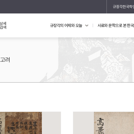
규장각한국학
상세
규장각의 어제와 오늘
사료와 문학으로 본 한
교과 연동 자료
의궤와 지리지
검색
의궤를 통해 본 왕실 생활
지리지 이야기
고려
기