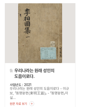
9.
우리나라는 원래 성인의
도읍이로다.
사업년도 : 2021
우리나라는 원래 성인의 도읍이로다 - 이규
보, 「동명왕편(東明王篇)」 - 「동명왕편」이
실...
원문 자료 보기