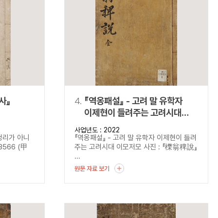
사』
4.
『역옹패설』 - 고려 말 유학자
이제현이 들려주는 고려시대
이모저모
사업년도 : 2022
정리가 아니
『역옹패설』 - 고려 말 유학자 이제현이 들려
566 (甲
주는 고려시대 이모저모 사진 : 『櫟翁稗說』
...
원문 자료 보기