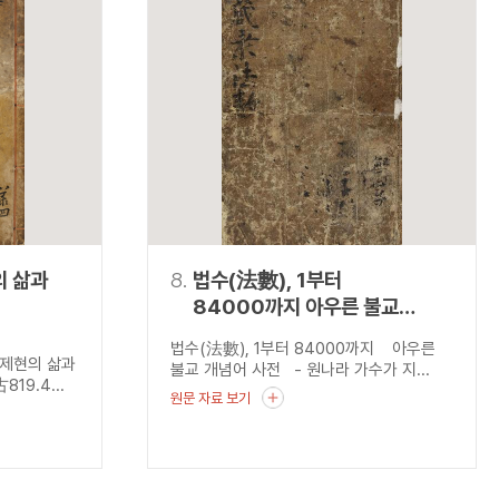
의 삶과
8.
법수(法數), 1부터
84000까지 아우른 불교
개념어 사전 - 원나라 가수가
법수(法數), 1부터 84000까지 아우른
지은 『장승법수(藏乘法數)』를
이제현의 삶과
불교 개념어 사전 - 원나라 가수가 지...
중심으로 -
19.4...
원문 자료 보기