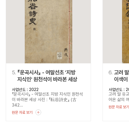
5.
『운곡시사』 - 여말선초 '지방
6.
고려 말
지식인' 원천석이 바라본 세상
이색이 
『목은
사업년도 : 2022
사업년도 : 2
『운곡시사』 - 여말선초 지방 지식인 원천석
고려 말 유교
이 바라본 세상 사진 : 『耘谷詩史』 (古
어온 삶의 여
342...
원문 자료 보
원문 자료 보기