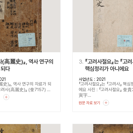
설명
용”이 동시에 포함된 자료를 검
약용”이 포함된 자료를 검색
 “정약용”이 나오지 않는 자
麗史)』, 역사 연구의
3.
『고려사절요』는 『고려
 되다
핵심정리가 아니에요
021
사업년도 : 2021
麗史)』, 역사 연구의 자료가 되
『고려사절요』는 『고려사』 핵심
고려사(高麗史)』 (奎7157) ...
에요 사진 : 『고려사절요』 奎貴3
寅字...
기
원문 자료 보기