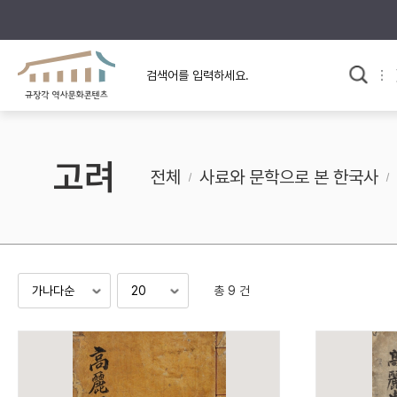
규장각의 어제와 오늘
사료와 문학으로 본
한국사
규장각 칼럼
고전문학 속 옛 사람들
고려
규장각 소개영상
고대
전체
사료와 문학으로 본 한국사
고려
조선 전기
조선 후기
근대
총 9 건
검색하기
다시쓰
검색 연산자 사용안내