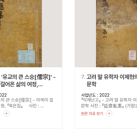
 '유교의 큰 스승[儒宗]' -
7.
고려 말 유학자 이제현
걸어온 삶의 여정,
문학
집』
022
사업년도 : 2022
의 큰 스승[儒宗] - 이색이 걸
『익재난고』 - 고려 말 유학자 
정, 『목은집』 사진 : ...
문학 사진 : 『益齋亂藁』 (가람古8
기
원문 자료 보기