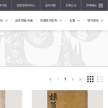
연구원
원문검색서비스
공지사항
오류신고
전체메뉴
국사
교과 연동 자료
의궤와 지리지
도록
연구성과
도록
연구성과
전시 도록
한국학 연구 용역 사업
규장각 소장품 해설
한국학 저술지원 사업
한국학 연구클러스터 사업
한국학 학술대회
신진학자 초청 연구교류 사업
규장각-솔벗 연구비 지원 사업
1
규장각-산기 연구비 지원 사업
연구논문
기획연구
홍재 한국학 펠로십 프로그램