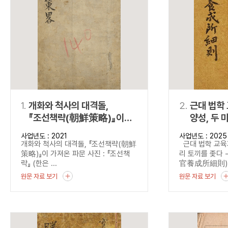
연산자
사용 예
“정조”와 “정약
AND
정조 AND 정약용
색
OR
정조 OR 정약용
“정조” 또는 “정
“정조”가 나온 후
NOT
정조 NOT 정약용
료를 검색
동시에 여러 개의 연산자를 사용할 수 있습니다.
1.
개화와 척사의 대격돌,
2.
근대 법학
『조선책략(朝鮮策略)』이
양성, 두 
가져온 파문
『법관양
사업년도 : 2021
사업년도 : 2025
(法官養成
개화와 척사의 대격돌, 『조선책략(朝鮮
근대 법학 교육과
본 법관양
策略)』이 가져온 파문 사진 : 『조선책
리 토끼를 좇다
략』 (한은 ...
官養成所細則).
원문 자료 보기
원문 자료 보기