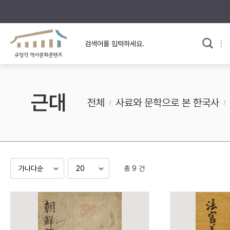
규장각의 어제와 오늘
사료와 문학으로 본
교
한국사
규장각 칼럼
고전문학 속 옛 사람들
근대
규장각 소개영상
고대
전체
사료와 문학으로 본 한국사
고려
조선 전기
조선 후기
근대
총 9 건
검색하기
다시쓰
검색 연산자 사용안내