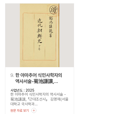
9.
한 아마추어 식민사학자의
역사서술-菊池謙讓,
『근대조선사』
사업년도 : 2025
한 아마추어 식민사학자의 역사서술 -
菊池謙讓, 『근대조선사』 김명재(서울
대학교 국사학과...
원문 자료 보기