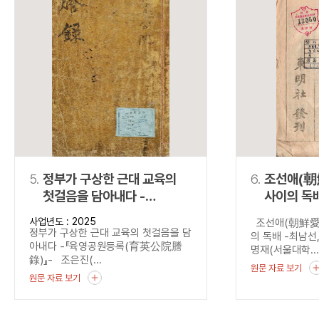
5.
정부가 구상한 근대 교육의
6.
조선애(朝
첫걸음을 담아내다 -
사이의 독배 -최남
『육영공원등록
『國民朝
사업년도 : 2025
조선애(朝鮮愛)
(育英公院謄錄)』-
정부가 구상한 근대 교육의 첫걸음을 담
의 독배 -최남
아내다 -『육영공원등록(育英公院謄
명재(서울대학..
錄)』- 조은진(...
원문 자료 보기
원문 자료 보기