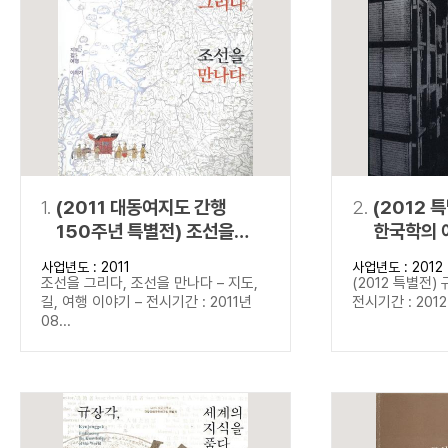
연산자
사용 예
“정조”와 “정약
AND
정조 AND 정약용
색
OR
정조 OR 정약용
“정조” 또는 “정
“정조”가 나온 후
NOT
정조 NOT 정약용
료를 검색
동시에 여러 개의 연산자를 사용할 수 있습니다.
1.
(2011 대동여지도 간행
2.
(2012 
150주년 특별전) 조선을
한국학의 
그리다, 조선을 만나다
사업년도 : 2011
사업년도 : 2012
조선을 그리다, 조선을 만나다 – 지도,
(2012 특별전)
길, 여행 이야기 – 전시기간 : 2011년
전시기간 : 2012년
08...