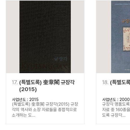
17.
(특별도록) 奎章閣 규장각
18.
(특별도록
(2015)
사업년도 : 2015
사업년도 : 2000
(특별도록) 奎章閣 규장각(2015) 규장
규장각 명품도록(
각의 역사와 소장 자료들을 종합적으로
자료 중 160종
소개하는 도...
도록 규장각...