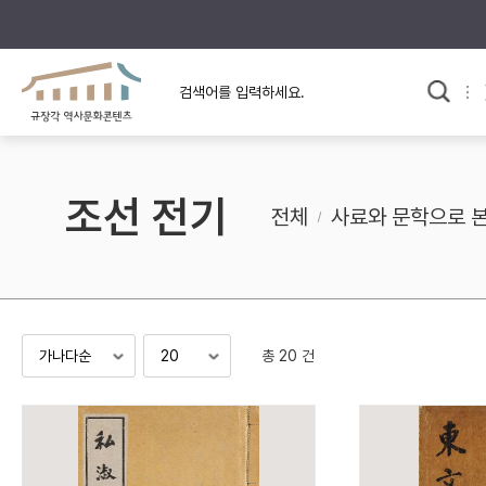
규장각의 어제와 오늘
사료와 문학으로 본
교
한국사
규장각 칼럼
고전문학 속 옛 사람들
조선 전기
규장각 소개영상
고대
전체
사료와 문학으로 
고려
조선 전기
조선 후기
근대
총 20 건
검색하기
다시쓰
검색 연산자 사용안내