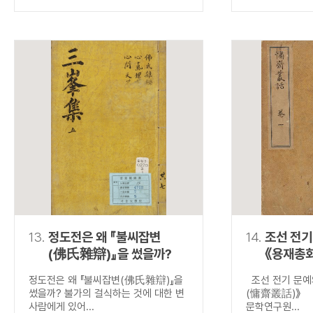
13.
정도전은 왜 『불씨잡변
14.
조선 전기
(佛氏雜辯)』을 썼을까?
《용재총
정도전은 왜 『불씨잡변(佛氏雜辯)』을
조선 전기 문예
썼을까? 불가의 걸식하는 것에 대한 변
(慵齋叢話)》 
사람에게 있어...
문학연구원...