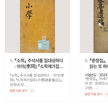
5.
『소학』 주석서를 집대성하다
6.
『춘정집』,
: 이이(李珥) 『소학제가집주
읽는 또 하
(小學諸家集註)』
사업년도 : 2025
『소학』 주석서를 집대성하다 : 이이(李
『춘정집』, 15세
珥) 『소학제가집주(小學諸家集註)』
의 창 장래건(
김경남(강...
구원) ...
원문 자료 보기
원문 자료 보기