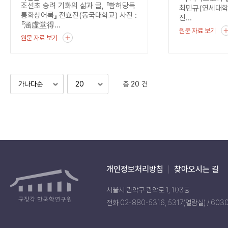
조선초 승려 기화의 삶과 글, 『함허당득
최민규(연세대
통화상어록』 전효진(동국대학교) 사진 :
진...
『涵虛堂得...
원문 자료 보기
원문 자료 보기
총 20 건
개인정보처리방침
찾아오시는 길
서울시 관악구 관악로 1, 103동
전화 02-880-5316, 5317(열람실) / 603