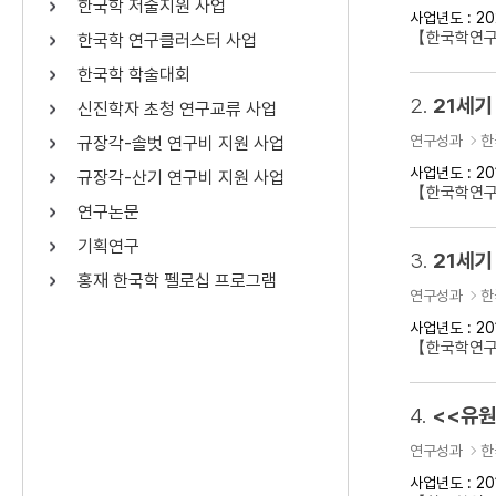
한국학 저술지원 사업
사업년도 : 20
연산자
사용 예
【한국학연구
한국학 연구클러스터 사업
“정조”와 “정약
AND
정조 AND 정약용
한국학 학술대회
색
2.
21세기
신진학자 초청 연구교류 사업
OR
정조 OR 정약용
“정조” 또는 “정
연구성과
한
규장각-솔벗 연구비 지원 사업
“정조”가 나온 후
NOT
정조 NOT 정약용
료를 검색
사업년도 : 20
규장각-산기 연구비 지원 사업
【한국학연구
연구논문
동시에 여러 개의 연산자를 사용할 수 있습니다.
기획연구
3.
21세기
홍재 한국학 펠로십 프로그램
연구성과
한
사업년도 : 20
【한국학연구
4.
<<유원
연구성과
한
사업년도 : 20