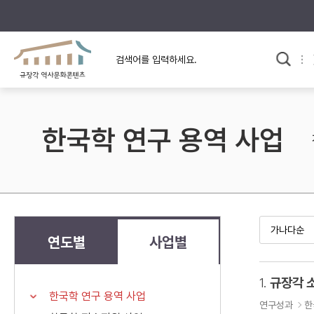
규장각의 어제와 오늘
사료와 문학으로 본
교
한국사
규장각 칼럼
고전문학 속 옛 사람들
한국학 연구 용역 사업
규장각 소개영상
고대
고려
조선 전기
조선 후기
근대
연도별
사업별
검색하기
다시쓰
1.
규장각 
한국학 연구 용역 사업
검색 연산자 사용안내
연구성과
한