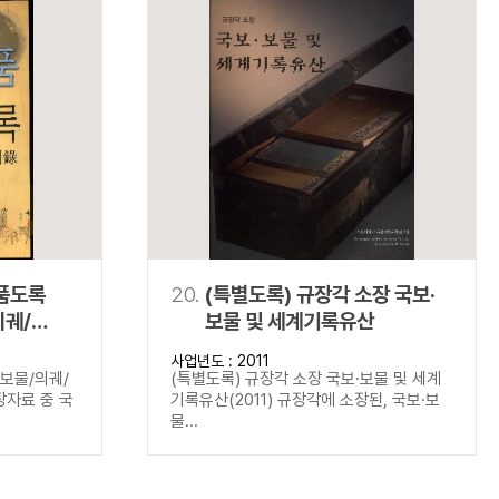
명품도록
20.
(특별도록) 규장각 소장 국보·
의궤/
보물 및 세계기록유산
사업년도 : 2011
보보물/의궤/
(특별도록) 규장각 소장 국보·보물 및 세계
장자료 중 국
기록유산(2011) 규장각에 소장된, 국보·보
물...