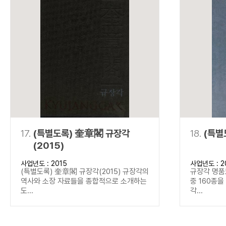
17.
(특별도록) 奎章閣 규장각
18.
(특별
(2015)
사업년도 : 2015
사업년도 : 2
(특별도록) 奎章閣 규장각(2015) 규장각의
규장각 명품
역사와 소장 자료들을 종합적으로 소개하는
중 160종
도...
각...