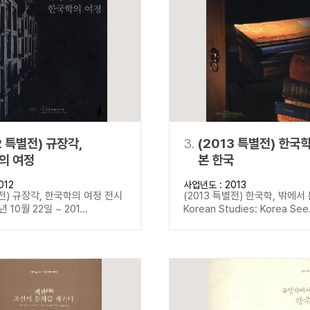
설명
용”이 동시에 포함된 자료를 검
약용”이 포함된 자료를 검색
 “정약용”이 나오지 않는 자
2 특별전) 규장각,
3.
(2013 특별전) 한국
의 여정
본 한국
012
사업년도 : 2013
별전) 규장각, 한국학의 여정 전시
(2013 특별전) 한국학, 밖에서
년 10월 22일 ~ 201...
Korean Studies: Korea See.