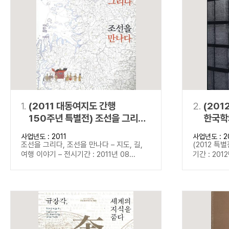
연산자
사용 예
“정조”와 “정약
AND
정조 AND 정약용
색
OR
정조 OR 정약용
“정조” 또는 “정
“정조”가 나온 후
NOT
정조 NOT 정약용
료를 검색
동시에 여러 개의 연산자를 사용할 수 있습니다.
1.
(2011 대동여지도 간행
2.
(201
150주년 특별전) 조선을 그리다,
한국학
조선을 만나다
사업년도 : 2011
사업년도 : 2
조선을 그리다, 조선을 만나다 – 지도, 길,
(2012 특
여행 이야기 – 전시기간 : 2011년 08...
기간 : 2012