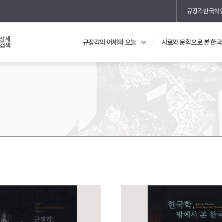
규장각한국학
상세
규장각의 어제와 오늘
사료와 문학으로 본 한
교과 연동 자료
의궤와 지리지
검색
의궤를 통해 본 왕실 생활
지리지 이야기
기