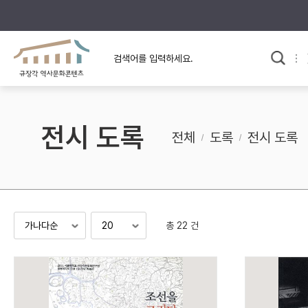
규장각의 어제와 오늘
사료와 문학으로 본
한국사
규장각 칼럼
고전문학 속 옛 사람들
전시 도록
규장각 소개영상
고대
전체
도록
전시 도록
고려
조선 전기
조선 후기
근대
총 22 건
검색하기
다시쓰
검색 연산자 사용안내