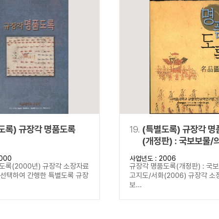
도록) 규장각 명품도록
19.
(특별도록) 규장각 
(개정판) : 국보보물/
고지도/서화
000
사업년도 : 2006
도록(2000년) 규장각 소장자료
규장각 명품도록(개정판) : 국
을 선택하여 간행한 특별도록 규장
고지도/서화(2006) 규장각 소
보...