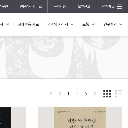
연구원
원문검색서비스
공지사항
오류신고
전체메뉴
국사
교과 연동 자료
의궤와 지리지
도록
연구성과
도록
연구성과
전시 도록
한국학 연구 용역 사업
규장각 소장품 해설
한국학 저술지원 사업
한국학 연구클러스터 사업
한국학 학술대회
신진학자 초청 연구교류 사업
규장각-솔벗 연구비 지원 사업
1
2
규장각-산기 연구비 지원 사업
연구논문
기획연구
홍재 한국학 펠로십 프로그램