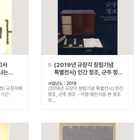
고서
8.
(2019년 규장각 창립기념
나는
특별전시) 인간 정조, 군주 정조 -
어정·명찬서로 본 정조의 삶과
사업년도 : 2019
이상
전) 규장각에
(2019년 규장각 창립기념 특별전시) 인간
기간 :
정조, 군주 정조 - 어정·명찬서로 본 정조
의...