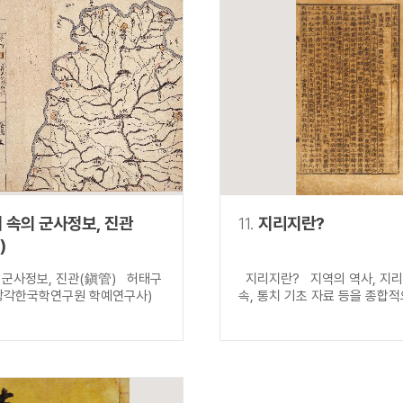
 속의 군사정보, 진관
11.
지리지란?
)
 군사정보, 진관(鎭管) 허태구
지리지란? 지역의 역사, 지리,
장각한국학연구원 학예연구사)
속, 통치 기초 자료 등을 종합적으