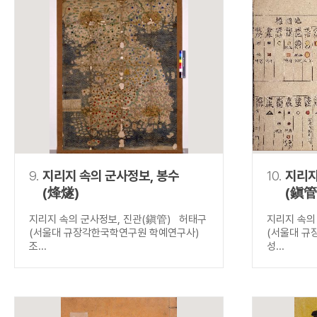
9.
지리지 속의 군사정보, 봉수
10.
지리지
(烽燧)
(鎭管
지리지 속의 군사정보, 진관(鎭管) 허태구
지리지 속의
(서울대 규장각한국학연구원 학예연구사)
(서울대 규
조...
성...