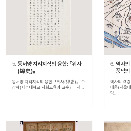
5.
동서양 지리지식의 융합: 『위사
6.
역사의
(緯史)』
풍덕의
동서양 지리지식의 융합: 『위사(緯史)』 오
역사의 격랑
상학(제주대학교 사회교육과 교수) 서...
태웅(서울대
덕...