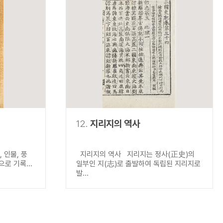
12.
지리지의 역사
 인물, 풍
지리지의 역사 지리지는 정사(正史)의
로 기록...
일부인 지(志)로 출발하여 독립된 지리지로
발...