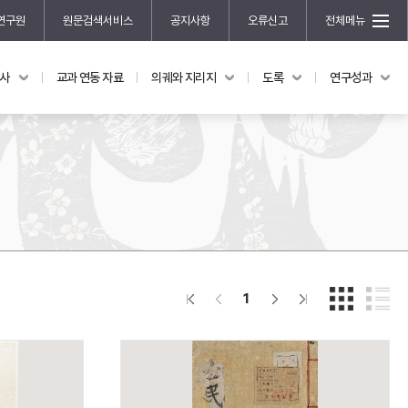
연구원
원문검색서비스
공지사항
오류신고
전체메뉴
국사
교과 연동 자료
의궤와 지리지
도록
연구성과
도록
연구성과
전시 도록
한국학 연구 용역 사업
규장각 소장품 해설
한국학 저술지원 사업
한국학 연구클러스터 사업
한국학 학술대회
신진학자 초청 연구교류 사업
규장각-솔벗 연구비 지원 사업
1
규장각-산기 연구비 지원 사업
연구논문
기획연구
홍재 한국학 펠로십 프로그램