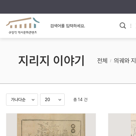
규장각의 어제와 오늘
사료와 문학으로 본
한국사
규장각 칼럼
고전문학 속 옛 사람들
지리지 이야기
규장각 소개영상
고대
전체
의궤와 
고려
조선 전기
조선 후기
근대
총 14 건
검색하기
다시쓰
검색 연산자 사용안내