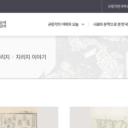
규장각한국학
상세
규장각의 어제와 오늘
사료와 문학으로 본 한
교과 연동 자료
의궤와 지리지
검색
의궤를 통해 본 왕실 생활
지리지 이야기
지리지
지리지 이야기
기