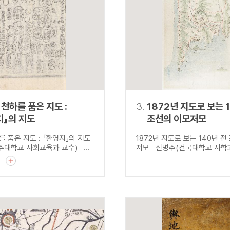
설명
용”이 동시에 포함된 자료를 검
약용”이 포함된 자료를 검색
 “정약용”이 나오지 않는 자
천하를 품은 지도 :
3.
1872년 지도로 보는 
지』의 지도
조선의 이모저모
 품은 지도 : 『환영지』의 지도
1872년 지도로 보는 140년 전
대학교 사회교육과 교수) ...
저모 신병주(건국대학교 사학과 
기