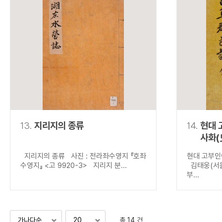
13.
지리지의 종류
14.
현대 
사화(
지리지의 종류 사진 : 전라좌수영지 『호좌
현대 고부인
수영지』 <고 9920-3> 지리지 분...
김태웅(서울
부...
총 14 건