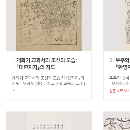
연산자
사용 예
“정조”와 “정약
AND
정조 AND 정약용
색
OR
정조 OR 정약용
“정조” 또는 “정
“정조”가 나온 후
NOT
정조 NOT 정약용
료를 검색
동시에 여러 개의 연산자를 사용할 수 있습니다.
1.
개화기 교과서의 조선의 모습:
2.
우주와 
『대한지지』의 지도
『환영
개화기 교과서의 조선의 모습:『대한지지』의
우주와 천하를
지도 오상학(제주대학교 사회교육과 교수)
오상학(제주
...
원문 자료 보