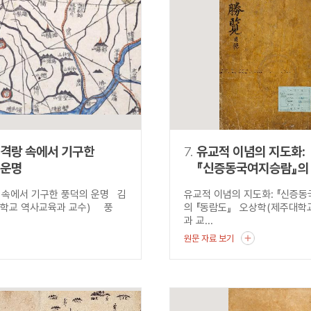
 격랑 속에서 기구한
7.
유교적 이념의 지도화:
 운명
『신증동국여지승람』의 
 속에서 기구한 풍덕의 운명 김
유교적 이념의 지도화: 『신증
학교 역사교육과 교수) 풍
의 『동람도』 오상학(제주대학
과 교...
원문 자료 보기