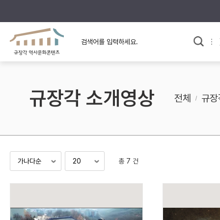
규장각의 어제와 오늘
사료와 문학으로 본
교
한국사
규장각 칼럼
고전문학 속 옛 사람들
규장각 소개영상
규장각 소개영상
고대
전체
규장
고려
조선 전기
조선 후기
근대
총 7 건
검색하기
다시쓰
검색 연산자 사용안내