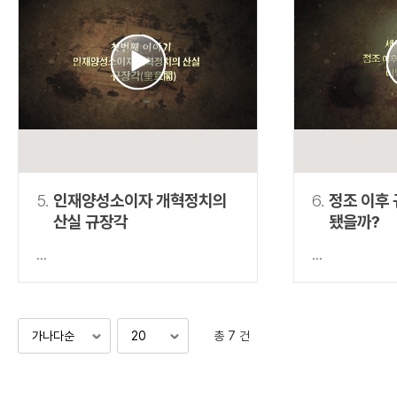
5.
인재양성소이자 개혁정치의
6.
정조 이후
산실 규장각
됐을까?
...
...
총 7 건