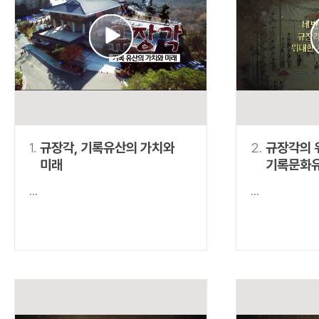
연산자
사용 예
“정조”와 “정약
AND
정조 AND 정약용
색
OR
정조 OR 정약용
“정조” 또는 “정
“정조”가 나온 후
NOT
정조 NOT 정약용
료를 검색
동시에 여러 개의 연산자를 사용할 수 있습니다.
1.
규장각, 기록유산의 가치와
2.
규장각의 
미래
기록문화
...
...