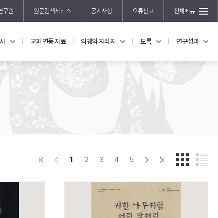
연구원
원문검색서비스
공지사항
오류신고
전체메뉴
국사
교과 연동 자료
의궤와 지리지
도록
연구성과
도록
연구성과
전시 도록
한국학 연구 용역 사업
규장각 소장품 해설
한국학 저술지원 사업
한국학 연구클러스터 사업
한국학 학술대회
신진학자 초청 연구교류 사업
규장각-솔벗 연구비 지원 사업
1
2
3
4
5
규장각-산기 연구비 지원 사업
연구논문
기획연구
홍재 한국학 펠로십 프로그램