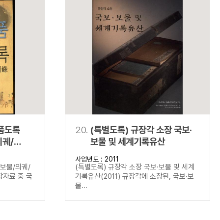
명품도록
20.
(특별도록) 규장각 소장 국보·
의궤/
보물 및 세계기록유산
사업년도 : 2011
보보물/의궤/
(특별도록) 규장각 소장 국보·보물 및 세계
장자료 중 국
기록유산(2011) 규장각에 소장된, 국보·보
물...