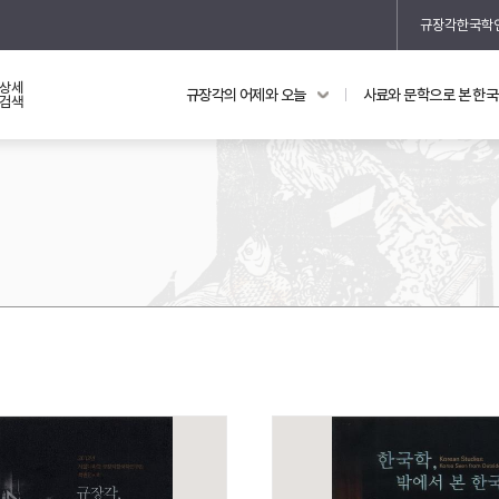
규장각한국학
상세
규장각의 어제와 오늘
사료와 문학으로 본 한
교과 연동 자료
의궤와 지리지
검색
의궤를 통해 본 왕실 생활
지리지 이야기
기