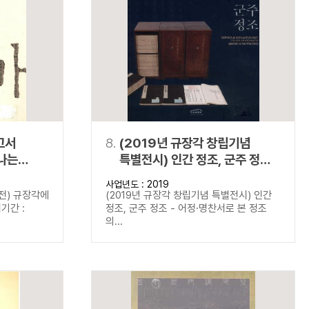
고서
8.
(2019년 규장각 창립기념
나는
특별전시) 인간 정조, 군주 정조 -
어정·명찬서로 본 정조의 삶과
사업년도 : 2019
이상
전) 규장각에
(2019년 규장각 창립기념 특별전시) 인간
기간 :
정조, 군주 정조 - 어정·명찬서로 본 정조
의...