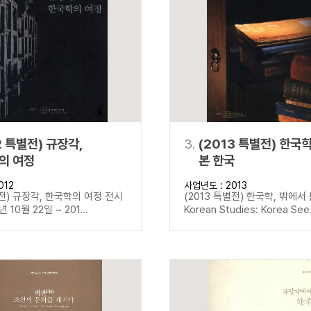
설명
용”이 동시에 포함된 자료를 검
약용”이 포함된 자료를 검색
 “정약용”이 나오지 않는 자
2 특별전) 규장각,
3.
(2013 특별전) 한국
의 여정
본 한국
012
사업년도 : 2013
별전) 규장각, 한국학의 여정 전시
(2013 특별전) 한국학, 밖에서
년 10월 22일 ~ 201...
Korean Studies: Korea See.