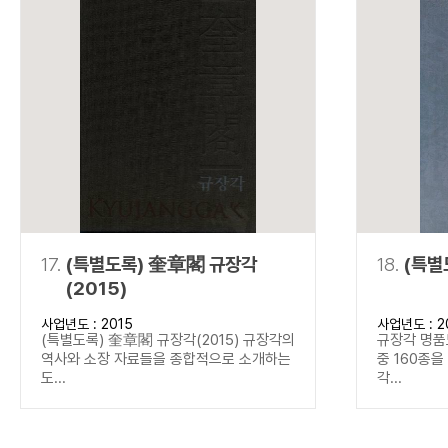
17.
(특별도록) 奎章閣 규장각
18.
(특별
(2015)
사업년도 : 2015
사업년도 : 2
(특별도록) 奎章閣 규장각(2015) 규장각의
규장각 명품
역사와 소장 자료들을 종합적으로 소개하는
중 160종
도...
각...