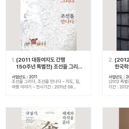
연산자
사용 예
“정조”와 “정약
AND
정조 AND 정약용
색
OR
정조 OR 정약용
“정조” 또는 “정
“정조”가 나온 후
NOT
정조 NOT 정약용
료를 검색
동시에 여러 개의 연산자를 사용할 수 있습니다.
1.
(2011 대동여지도 간행
2.
(201
150주년 특별전) 조선을 그리다,
한국학
조선을 만나다
사업년도 : 2011
사업년도 : 2
조선을 그리다, 조선을 만나다 – 지도, 길,
(2012 특
여행 이야기 – 전시기간 : 2011년 08...
기간 : 2012