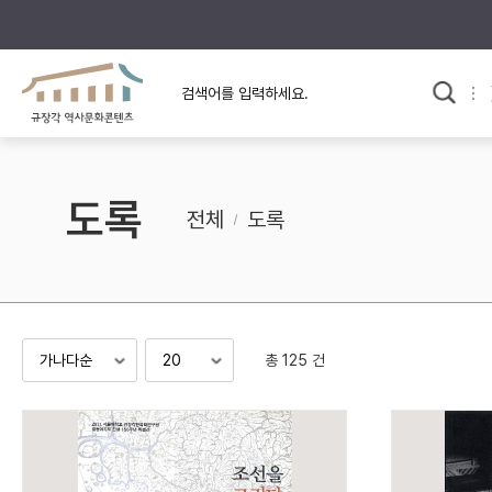
규장각의 어제와 오늘
사료와 문학으로 본
한국사
규장각 칼럼
고전문학 속 옛 사람들
도록
규장각 소개영상
고대
전체
도록
고려
조선 전기
조선 후기
근대
총 125 건
검색하기
다시쓰
검색 연산자 사용안내