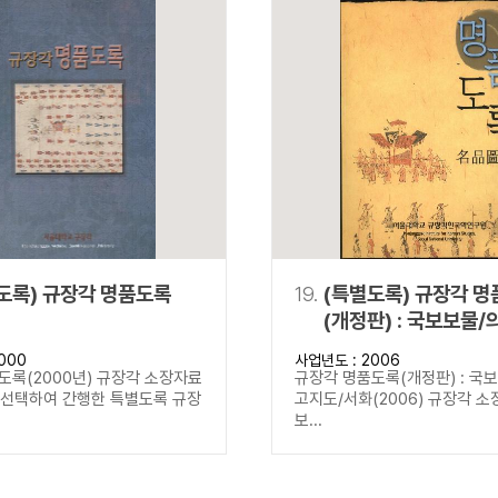
도록) 규장각 명품도록
19.
(특별도록) 규장각 
(개정판) : 국보보물/
고지도/서화
000
사업년도 : 2006
도록(2000년) 규장각 소장자료
규장각 명품도록(개정판) : 국
을 선택하여 간행한 특별도록 규장
고지도/서화(2006) 규장각 소
보...