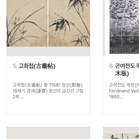
5.
고화첩(古畵帖)
6.
곤여전도 
木板)
고화첩(古畵帖) 奎 11681 정선(鄭敾)
곤여전도 목판(
18세기 겸재(謙齋) 정선의 금강산 그림
Ferdinand V
2폭 ...
1860...