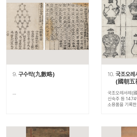
9.
구수략(九數略)
10.
국조오례
(國朝五
...
국조오례서례(國
신숙주 등 147
소용품을 기록한.