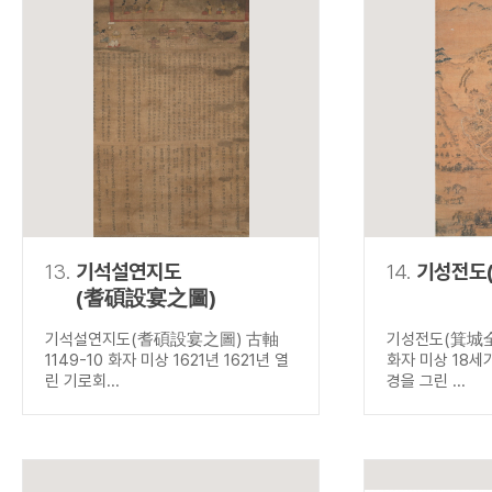
13.
기석설연지도
14.
기성전도
(耆碩設宴之圖)
기석설연지도(耆碩設宴之圖) 古軸
기성전도(箕城全圖
1149-10 화자 미상 1621년 1621년 열
화자 미상 18세
린 기로회...
경을 그린 ...