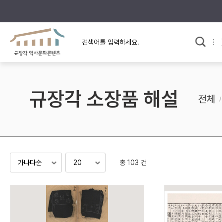
규장각의 어제와 오늘
사료와 문학으로 본
교
한국사
규장각 칼럼
고전문학 속 옛 사람들
규장각 소장품 해설
규장각 소개영상
고대
전체
고려
조선 전기
조선 후기
근대
총 103 건
검색하기
다시쓰
검색 연산자 사용안내