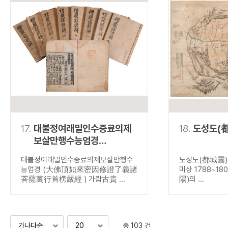
17.
대불정여래밀인수증료의제
18.
도성도(
보살만행수능엄경
(大佛頂如來密因修證了
대불정여래밀인수증료의제보살만행수
도성도(都城圖) 
義諸菩薩萬行首楞嚴經 )
능엄경 (大佛頂如來密因修證了義諸
미상 1788~18
菩薩萬行首楞嚴經 ) 가람古貴 ...
陽)의 ...
총 103 건