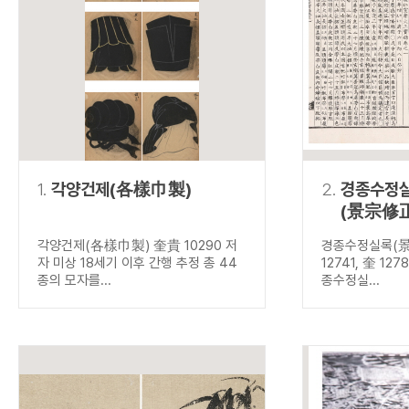
연산자
사용 예
“정조”와 “정약
AND
정조 AND 정약용
색
OR
정조 OR 정약용
“정조” 또는 “정
“정조”가 나온 후
NOT
정조 NOT 정약용
료를 검색
동시에 여러 개의 연산자를 사용할 수 있습니다.
1.
각양건제(各樣巾製)
2.
경종수정
(景宗修
각양건제(各樣巾製) 奎貴 10290 저
경종수정실록(
자 미상 18세기 이후 간행 추정 총 44
12741, 奎 127
종의 모자를...
종수정실...