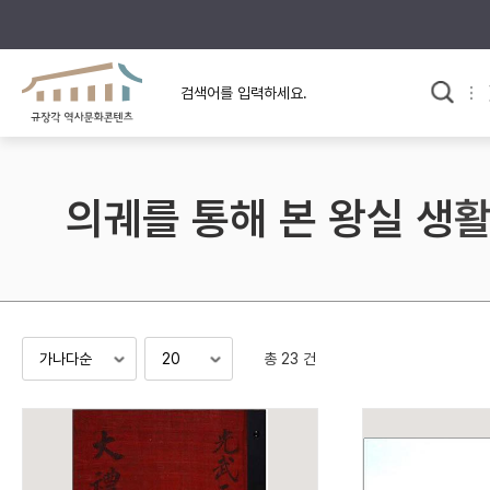
규장각의 어제와 오늘
사료와 문학으로 본
교
한국사
규장각 칼럼
고전문학 속 옛 사람들
의궤를 통해 본 왕실 생
규장각 소개영상
고대
고려
조선 전기
조선 후기
근대
총 23 건
검색하기
다시쓰
검색 연산자 사용안내