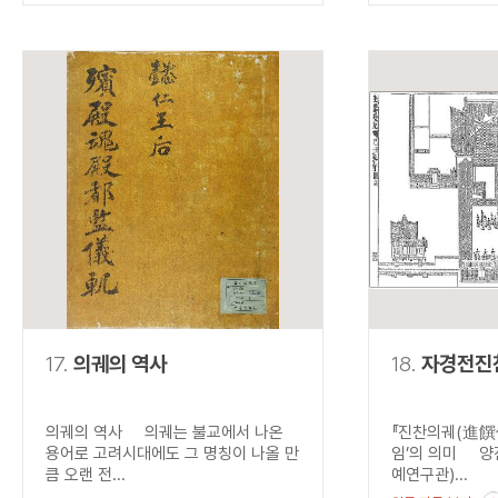
17.
의궤의 역사
18.
자경전진
의궤의 역사 의궤는 불교에서 나온
『진찬의궤(進饌儀
용어로 고려시대에도 그 명칭이 나올 만
임’의 의미 양
큼 오랜 전...
예연구관)...