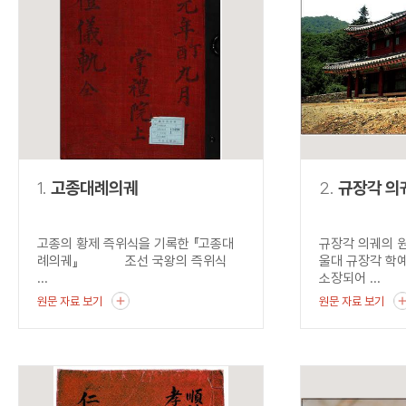
연산자
사용 예
“정조”와 “정약
AND
정조 AND 정약용
색
OR
정조 OR 정약용
“정조” 또는 “정
“정조”가 나온 후
NOT
정조 NOT 정약용
료를 검색
동시에 여러 개의 연산자를 사용할 수 있습니다.
1.
고종대례의궤
2.
규장각 의
고종의 황제 즉위식을 기록한 『고종대
규장각 의궤의 
례의궤』 조선 국왕의 즉위식
울대 규장각 학
...
소장되어 ...
원문 자료 보기
원문 자료 보기