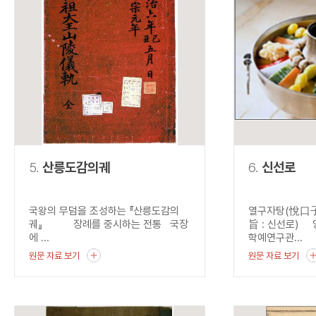
5.
산릉도감의궤
6.
신선로
국왕의 무덤을 조성하는 『산릉도감의
열구자탕(悅口子
궤』 장례를 중시하는 전통 국장
旨 : 신선로) 
에 ...
학예연구관...
원문 자료 보기
원문 자료 보기