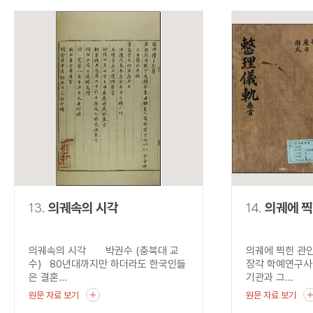
13.
의궤속의 시각
14.
의궤에 찍
의궤속의 시각 박권수 (충북대 교
의궤에 찍힌 관
수) 80년대까지만 하더라도 한국인들
장각 학예연구사
은 결혼...
기관과 그...
원문 자료 보기
원문 자료 보기