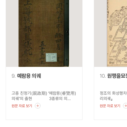
9.
예람용 의궤
10.
원행을묘
고종 친정기(親政期) ‘예람용(睿覽用)
정조의 화성행차
의궤’의 출현 3종류의 의...
리의궤』 혜경
원문 자료 보기
원문 자료 보기