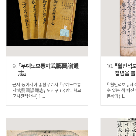
9.
『무예도보통지武藝圖譜通
10.
『월인석보
志』
집념을 볼
근세 동아시아 종합무예서 『무예도보통
『 월인석보 』 
지武藝圖譜通志』 노영구 (국방대학교
수 있는 책 박진
군사전략학부) 1....
문학과) 1...