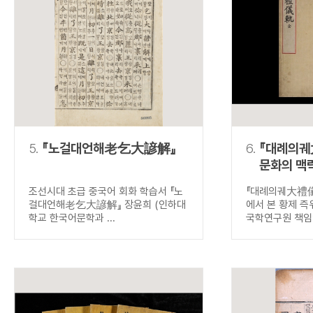
5.
『노걸대언해老乞大諺解』
6.
『대례의궤
문화의 맥
즉위식
조선시대 초급 중국어 회화 학습서 『노
『대례의궤大禮儀
걸대언해老乞大諺解』 장윤희 (인하대
에서 본 황제 즉
학교 한국어문학과 ...
국학연구원 책임연