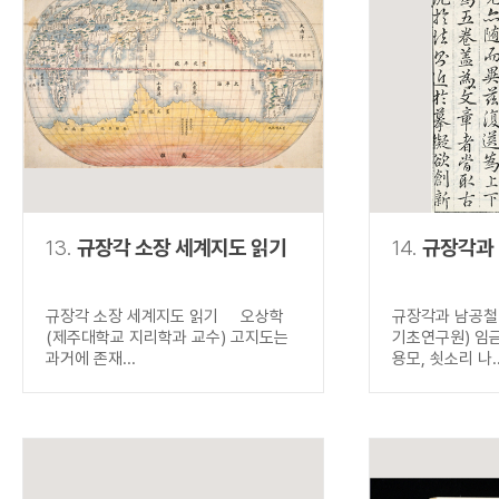
13.
규장각 소장 세계지도 읽기
14.
규장각과
규장각 소장 세계지도 읽기 오상학
규장각과 남공철
(제주대학교 지리학과 교수) 고지도는
기초연구원) 임
과거에 존재...
용모, 쇳소리 나..