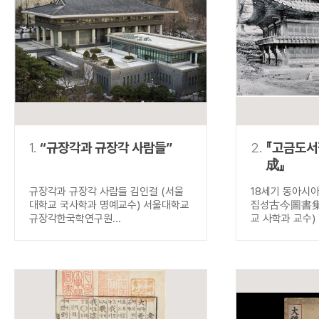
연산자
사용 예
“정조”와 “정약
AND
정조 AND 정약용
색
OR
정조 OR 정약용
“정조” 또는 “정
“정조”가 나온 후
NOT
정조 NOT 정약용
료를 검색
동시에 여러 개의 연산자를 사용할 수 있습니다.
1.
“규장각과 규장각 사람들”
2.
『고금도
成』
규장각과 규장각 사람들 김인걸 (서울
18세기 동아시
대학교 국사학과 명예교수) 서울대학교
집성古今圖書集成
규장각한국학연구원...
교 사학과 교수) .