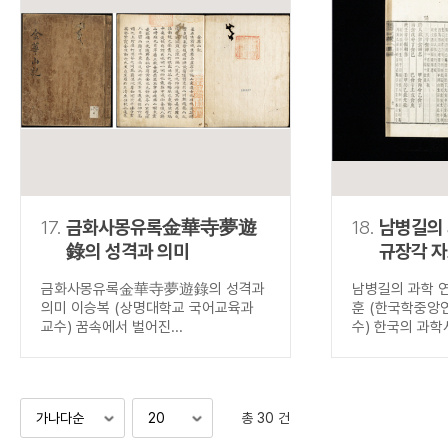
17.
금화사몽유록金華寺夢遊
18.
남병길의
錄의 성격과 의미
규장각 
금화사몽유록金華寺夢遊錄의 성격과
남병길의 과학 
의미 이승복 (상명대학교 국어교육과
훈 (한국학중앙
교수) 꿈속에서 벌어진...
수) 한국의 과학사
총 30 건