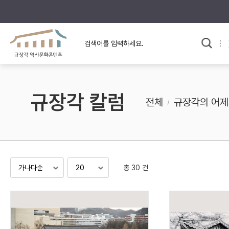
규장각의 어제와 오늘
사료와 문학으로 본
교
한국사
규장각 칼럼
고전문학 속 옛 사람들
규장각 칼럼
규장각 소개영상
고대
전체
규장각의 어제
고려
조선 전기
조선 후기
근대
총 30 건
검색하기
다시쓰
검색 연산자 사용안내