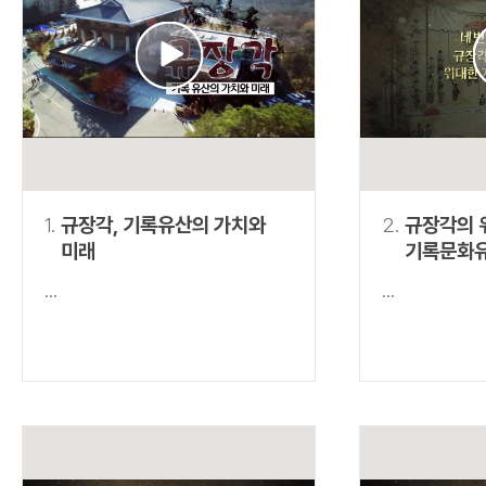
연산자
사용 예
“정조”와 “정약
AND
정조 AND 정약용
색
OR
정조 OR 정약용
“정조” 또는 “정
“정조”가 나온 후
NOT
정조 NOT 정약용
료를 검색
동시에 여러 개의 연산자를 사용할 수 있습니다.
1.
규장각, 기록유산의 가치와
2.
규장각의 
미래
기록문화
...
...