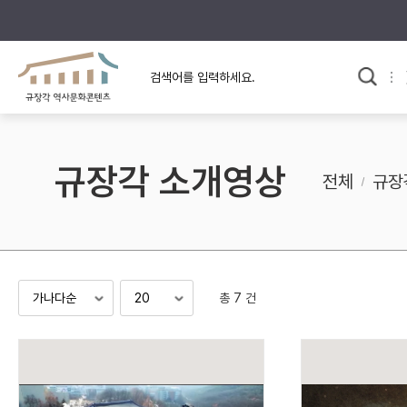
규장각의 어제와 오늘
사료와 문학으로 본
교
한국사
규장각 칼럼
고전문학 속 옛 사람들
규장각 소개영상
규장각 소개영상
고대
전체
규장
고려
조선 전기
조선 후기
근대
총 7 건
검색하기
다시쓰
검색 연산자 사용안내