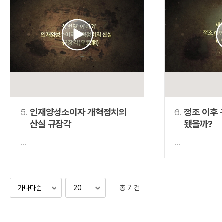
5.
인재양성소이자 개혁정치의
6.
정조 이후
산실 규장각
됐을까?
...
...
총 7 건