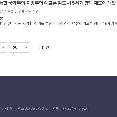
통한 국가주의·지방주의 예교론 검토 -15세기 향례 제도에 대한
장각-솔벗 연구비 지원 사업
21
 연구비 지원 사업】 향례를 통한 국가주의·지방주의 예교론 검토 -15세기 향.
총 11 건
0(전시실)
팩스 02-883-3012
이메일 kyujg@snu.ac.kr