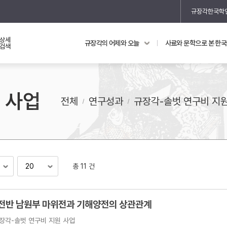
규장각한국학
상세
규장각의 어제와 오늘
사료와 문학으로 본 한
교과 연동 자료
의궤와 지리지
검색
의궤를 통해 본 왕실 생활
 사업
지리지 이야기
전체
연구성과
규장각-솔벗 연구비 지
총 11 건
기
 전반 남원부 마위전과 기해양전의 상관관계
장각-솔벗 연구비 지원 사업