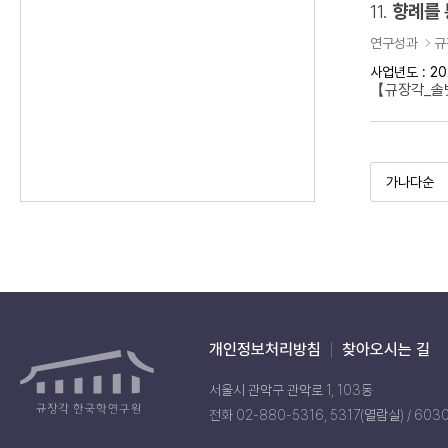
11.
향례를 
연구성과
규
사업년도 : 20
【규장각_솔벗
개인정보처리방침
찾아오시는 길
서울시 관악구 관악로 1, 103동
전화 02-880-5316, 5317(열람실) / 603