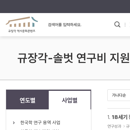
규장각의 어제와 오늘
사료와 문학으로 본
한국사
규장각 칼럼
고전문학 속 옛 사람들
규장각-솔벗 연구비 지원
규장각 소개영상
고대
고려
조선 전기
조선 후기
근대
연도별
사업별
검색하기
다시쓰
1.
18세기
한국학 연구 용역 사업
검색 연산자 사용안내
연구성과
규