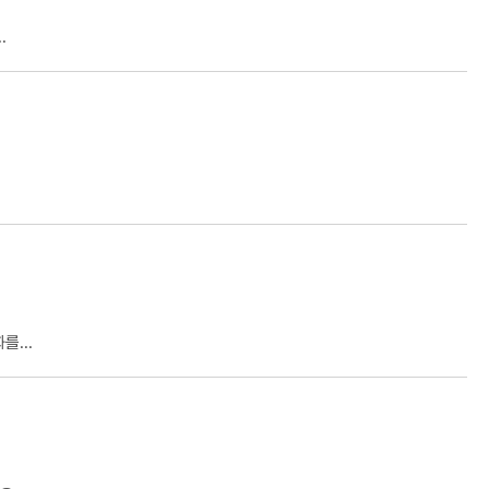
.
...