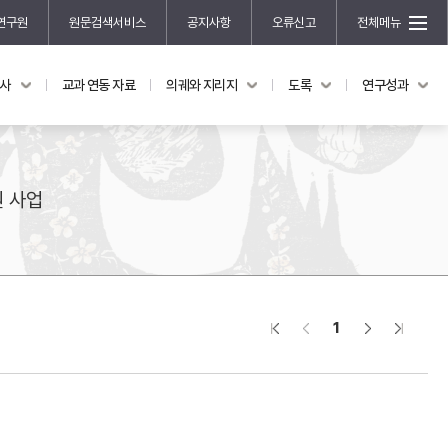
연구원
원문검색서비스
공지사항
오류신고
전체메뉴
국사
교과 연동 자료
의궤와 지리지
도록
연구성과
도록
연구성과
전시 도록
한국학 연구 용역 사업
규장각 소장품 해설
한국학 저술지원 사업
원 사업
한국학 연구클러스터 사업
한국학 학술대회
신진학자 초청 연구교류 사업
규장각-솔벗 연구비 지원 사업
1
규장각-산기 연구비 지원 사업
연구논문
기획연구
홍재 한국학 펠로십 프로그램