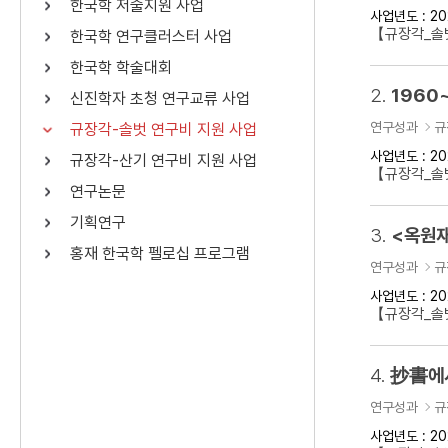
한국학 저술지원 사업
사업년도 : 20
연산자
사용 예
【규장각_솔벗
한국학 연구클러스터 사업
“정조”와 “정약
AND
정조 AND 정약용
한국학 학술대회
색
2.
1960
신진학자 초청 연구교류 사업
OR
정조 OR 정약용
“정조” 또는 “정
연구성과
규
규장각-솔벗 연구비 지원 사업
“정조”가 나온 후
NOT
정조 NOT 정약용
료를 검색
사업년도 : 20
규장각-산기 연구비 지원 사업
【규장각_솔벗
연구논문
동시에 여러 개의 연산자를 사용할 수 있습니다.
기획연구
3.
<옥원재
홍재 한국학 펠로십 프로그램
연구성과
규
사업년도 : 20
【규장각_솔벗
4.
抄書에서
연구성과
규
사업년도 : 20