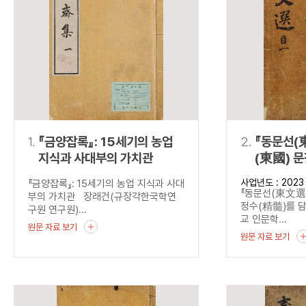
연산자
사용 예
“정조”와 “정약
AND
정조 AND 정약용
색
OR
정조 OR 정약용
“정조” 또는 “정
“정조”가 나온 후
NOT
정조 NOT 정약용
료를 검색
동시에 여러 개의 연산자를 사용할 수 있습니다.
1.
『금양잡록』: 15세기의 농업
2.
『동문선(
지식과 사대부의 가치관
(東國) 
담다
사업년도 : 2023
『금양잡록』: 15세기의 농업 지식과 사대
『동문선(東文選)
부의 가치관 장래건(규장각한국학연
정수(精髓)를 
구원 연구원)...
교 인문학...
원문 자료 보기
원문 자료 보기