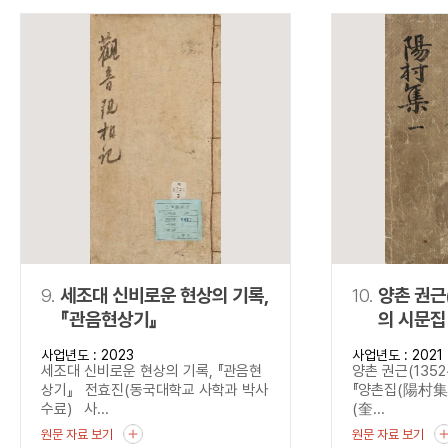
9.
세조대 신비로운 현상의 기록,
10.
양촌 권근
『관음현상기』
의 시문집
사업년도 : 2023
사업년도 : 2021
세조대 신비로운 현상의 기록, 『관음현
양촌 권근(1352
상기』 전효진(동국대학교 사학과 박사
『양촌집(陽村集)』
수료) 사...
(奎...
원문 자료 보기
원문 자료 보기