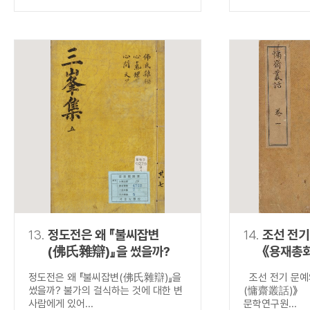
13.
정도전은 왜 『불씨잡변
14.
조선 전기
(佛氏雜辯)』을 썼을까?
《용재총
정도전은 왜 『불씨잡변(佛氏雜辯)』을
조선 전기 문예
썼을까? 불가의 걸식하는 것에 대한 변
(慵齋叢話)》 
사람에게 있어...
문학연구원...