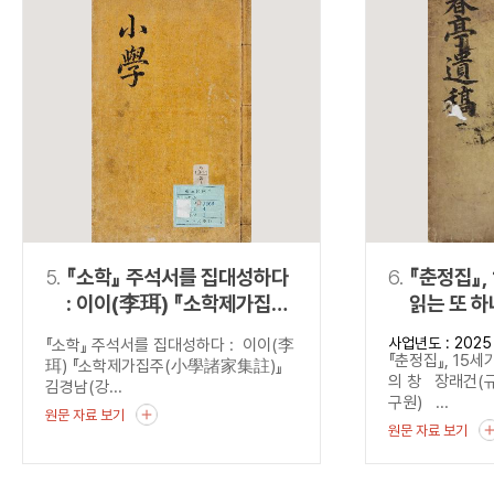
5.
『소학』 주석서를 집대성하다
6.
『춘정집』,
: 이이(李珥) 『소학제가집주
읽는 또 하
(小學諸家集註)』
사업년도 : 2025
『소학』 주석서를 집대성하다 : 이이(李
『춘정집』, 15세
珥) 『소학제가집주(小學諸家集註)』
의 창 장래건(
김경남(강...
구원) ...
원문 자료 보기
원문 자료 보기