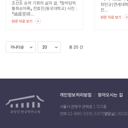
조선초 승려 기화의 삶과 글, 『함허당득
최민규(연세대
통화상어록』 전효진(동국대학교) 사진 :
진...
『涵虛堂得...
원문 자료 보기
원문 자료 보기
총 20 건
개인정보처리방침
찾아오시는 길
서울시 관악구 관악로 1, 103동
전화 02-880-5316, 5317(열람실) / 603