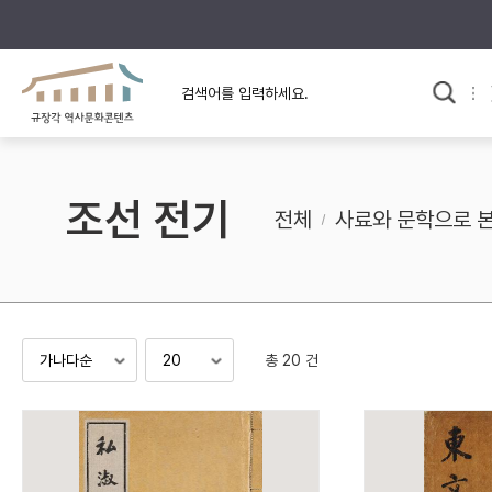
규장각의 어제와 오늘
사료와 문학으로 본
교
한국사
규장각 칼럼
고전문학 속 옛 사람들
조선 전기
규장각 소개영상
고대
전체
사료와 문학으로 
고려
조선 전기
조선 후기
근대
총 20 건
검색하기
다시쓰
검색 연산자 사용안내