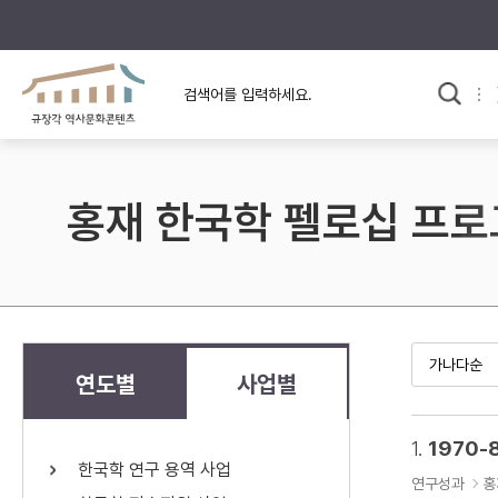
규장각의 어제와 오늘
사료와 문학으로 본
교
한국사
규장각 칼럼
고전문학 속 옛 사람들
홍재 한국학 펠로십 프
규장각 소개영상
고대
고려
조선 전기
조선 후기
근대
연도별
사업별
검색하기
다시쓰
1.
1970-
한국학 연구 용역 사업
검색 연산자 사용안내
연구성과
홍