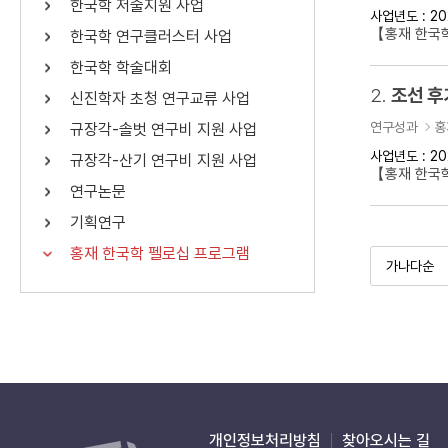
한국학 저술지원 사업
사업년도 : 20
연산자
사용 예
【홍재 한국학
한국학 연구클러스터 사업
“정조”와 “정약
AND
정조 AND 정약용
한국학 학술대회
색
2.
조선 후
신진학자 초청 연구교류 사업
OR
정조 OR 정약용
“정조” 또는 “정
연구성과
홍
규장각-솔벗 연구비 지원 사업
“정조”가 나온 후
NOT
정조 NOT 정약용
료를 검색
사업년도 : 20
규장각-산기 연구비 지원 사업
【홍재 한국
연구논문
동시에 여러 개의 연산자를 사용할 수 있습니다.
기획연구
홍재 한국학 펠로십 프로그램
개인정보처리방침
찾아오시는 길