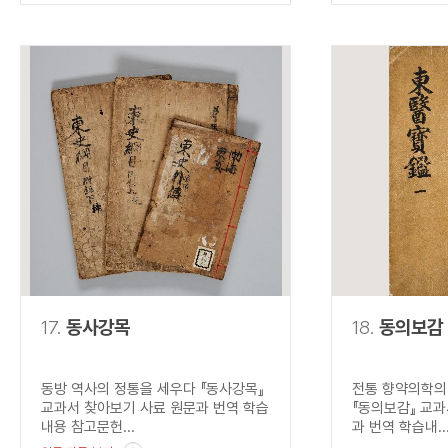
17.
동사강목
18.
동의보감
동방 역사의 정통을 세우다 『동사강목』
전통 향약의학의
교과서 찾아보기 사료 원문과 번역 학습
『동의보감』 교과
내용 참고문헌...
과 번역 학습내..