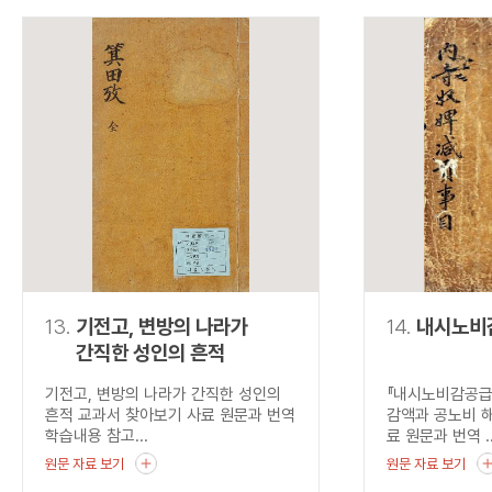
13.
기전고, 변방의 나라가
14.
내시노비
간직한 성인의 흔적
기전고, 변방의 나라가 간직한 성인의
『내시노비감공급
흔적 교과서 찾아보기 사료 원문과 번역
감액과 공노비 
학습내용 참고...
료 원문과 번역 ..
원문 자료 보기
원문 자료 보기