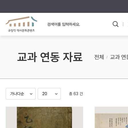
규장각의 어제와 오늘
사료와 문학으로 본
교
한국사
규장각 칼럼
고전문학 속 옛 사람들
교과 연동 자료
규장각 소개영상
고대
전체
교과 연
고려
조선 전기
조선 후기
근대
총 63 건
검색하기
다시쓰
검색 연산자 사용안내