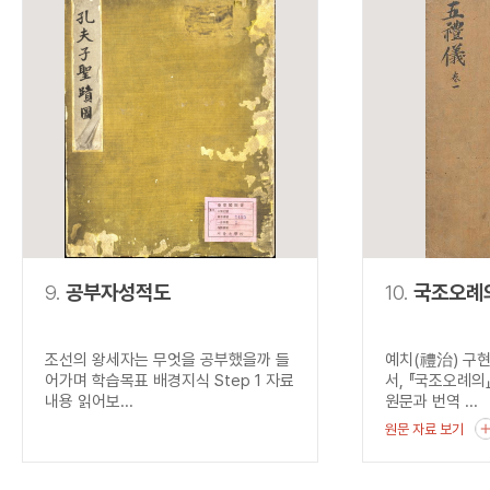
9.
공부자성적도
10.
국조오례
조선의 왕세자는 무엇을 공부했을까 들
예치(禮治) 구
어가며 학습목표 배경지식 Step 1 자료
서, 『국조오례의
내용 읽어보...
원문과 번역 ...
원문 자료 보기