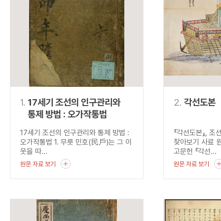
연산자
사용 예
“정조”와 “정약
AND
정조 AND 정약용
색
OR
정조 OR 정약용
“정조” 또는 “정
“정조”가 나온 후
NOT
정조 NOT 정약용
료를 검색
동시에 여러 개의 연산자를 사용할 수 있습니다.
1.
17세기 조선의 인구관리와
2.
각선도본
통제 방법 : 오가작통법
17세기 조선의 인구관리와 통제 방법 :
『각선도본』, 조
오가작통법 1. 무릇 민호(民戶)는 그 이
찾아보기 사료 
웃을 따...
고문헌 『각선...
원문 자료 보기
원문 자료 보기