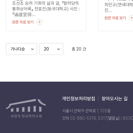
조선초 승려 기화의 삶과 글, 『함허당득
최민규(연세대
통화상어록』 전효진(동국대학교) 사진 :
진...
『涵虛堂得...
원문 자료 보기
원문 자료 보기
총 20 건
개인정보처리방침
찾아오시는 길
서울시 관악구 관악로 1, 103동
전화 02-880-5316, 5317(열람실) / 603