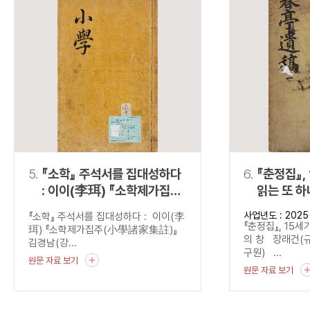
5.
『소학』 주석서를 집대성하다
6.
『춘정집』,
: 이이(李珥) 『소학제가집주
읽는 또 하
(小學諸家集註)』
사업년도 : 2025
『소학』 주석서를 집대성하다 : 이이(李
『춘정집』, 15세
珥) 『소학제가집주(小學諸家集註)』
의 창 장래건(
김경남(강...
구원) ...
원문 자료 보기
원문 자료 보기