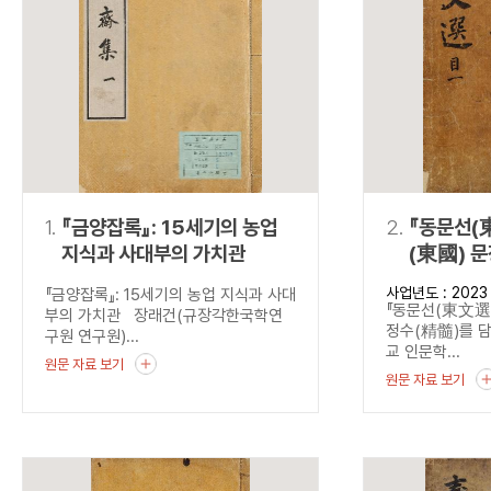
연산자
사용 예
“정조”와 “정약
AND
정조 AND 정약용
색
OR
정조 OR 정약용
“정조” 또는 “정
“정조”가 나온 후
NOT
정조 NOT 정약용
료를 검색
동시에 여러 개의 연산자를 사용할 수 있습니다.
1.
『금양잡록』: 15세기의 농업
2.
『동문선(
지식과 사대부의 가치관
(東國) 
담다
사업년도 : 2023
『금양잡록』: 15세기의 농업 지식과 사대
『동문선(東文選)
부의 가치관 장래건(규장각한국학연
정수(精髓)를 
구원 연구원)...
교 인문학...
원문 자료 보기
원문 자료 보기