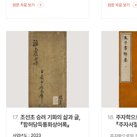
원문 자료 보기
원문 자료 보기
17.
조선초 승려 기화의 삶과 글,
18.
주자학으
『함허당득통화상어록』
『주자서
사업년도 : 2023
주자학으로의 길