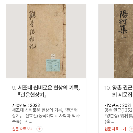
9.
세조대 신비로운 현상의 기록,
10.
양촌 권근
『관음현상기』
의 시문집
사업년도 : 2023
사업년도 : 2021
세조대 신비로운 현상의 기록, 『관음현
양촌 권근(1352
상기』 전효진(동국대학교 사학과 박사
『양촌집(陽村集)』
수료) 사...
(奎...
원문 자료 보기
원문 자료 보기