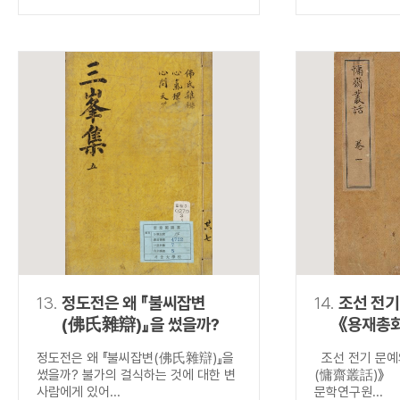
13.
정도전은 왜 『불씨잡변
14.
조선 전기
(佛氏雜辯)』을 썼을까?
《용재총
정도전은 왜 『불씨잡변(佛氏雜辯)』을
조선 전기 문예
썼을까? 불가의 걸식하는 것에 대한 변
(慵齋叢話)》 
사람에게 있어...
문학연구원...