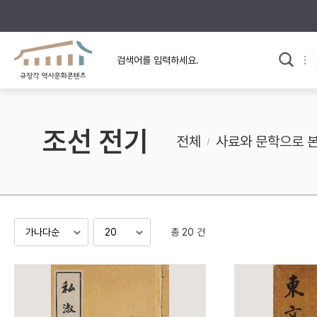
규장각의 어제와 오늘
사료와 문학으로 본
교
한국사
규장각 칼럼
고전문학 속 옛 사람들
조선 전기
규장각 소개영상
고대
전체
사료와 문학으로 
고려
조선 전기
조선 후기
근대
총 20 건
검색하기
다시쓰
검색 연산자 사용안내